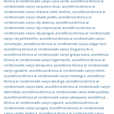
técnica ar condicionado sanyo casa verde
,
assistência técnica ar
condicionado sanyo cerqueira césar
,
assistência técnica ar
condicionado sanyo chácara santo antônio
,
assistência técnica ar
condicionado sanyo cidade jardim
,
assistência técnica ar
condicionado sanyo city américa
,
assistência técnica ar
condicionado sanyo city empresarial
,
assistência técnica ar
condicionado sanyo city jaraguá
,
assistência técnica ar condicionado
sanyo city pinheirinho
,
assistência técnica ar condicionado sanyo
consolação
,
assistência técnica ar condicionado sanyo edgar facó
,
assistência técnica ar condicionado sanyo freguesia do ó
,
assistência técnica ar condicionado sanyo granja viana
,
assistência
técnica ar condicionado sanyo higienópolis
,
assistência técnica ar
condicionado sanyo ibirapuera
,
assistência técnica ar condicionado
sanyo iguatemi
,
assistência técnica ar condicionado sanyo imirim
,
assistência técnica ar condicionado sanyo interlagos
,
assistência
técnica ar condicionado sanyo ipiranga
,
assistência técnica ar
condicionado sanyo itaim
,
assistência técnica ar condicionado sanyo
itaim bibibi
,
assistência técnica ar condicionado sanyo itaim paulista
,
assistência técnica ar condicionado sanyo jabaquara
,
assistência
técnica ar condicionado sanyo jaguaré
,
assistência técnica ar
condicionado sanyo jaraguá
,
assistência técnica ar condicionado
sanyo jardim américa
,
assistência técnica ar condicionado sanyo