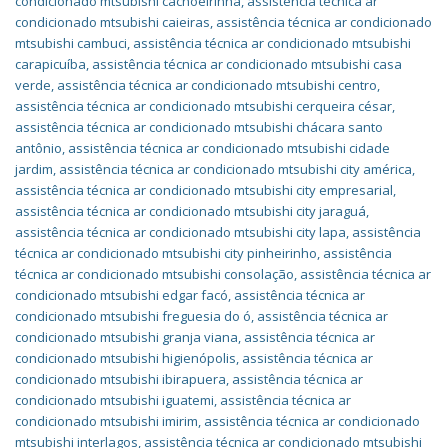
condicionado mtsubishi cachoeirinha
,
assistência técnica ar
condicionado mtsubishi caieiras
,
assistência técnica ar condicionado
mtsubishi cambuci
,
assistência técnica ar condicionado mtsubishi
carapicuíba
,
assistência técnica ar condicionado mtsubishi casa
verde
,
assistência técnica ar condicionado mtsubishi centro
,
assistência técnica ar condicionado mtsubishi cerqueira césar
,
assistência técnica ar condicionado mtsubishi chácara santo
antônio
,
assistência técnica ar condicionado mtsubishi cidade
jardim
,
assistência técnica ar condicionado mtsubishi city américa
,
assistência técnica ar condicionado mtsubishi city empresarial
,
assistência técnica ar condicionado mtsubishi city jaraguá
,
assistência técnica ar condicionado mtsubishi city lapa
,
assistência
técnica ar condicionado mtsubishi city pinheirinho
,
assistência
técnica ar condicionado mtsubishi consolação
,
assistência técnica ar
condicionado mtsubishi edgar facó
,
assistência técnica ar
condicionado mtsubishi freguesia do ó
,
assistência técnica ar
condicionado mtsubishi granja viana
,
assistência técnica ar
condicionado mtsubishi higienópolis
,
assistência técnica ar
condicionado mtsubishi ibirapuera
,
assistência técnica ar
condicionado mtsubishi iguatemi
,
assistência técnica ar
condicionado mtsubishi imirim
,
assistência técnica ar condicionado
mtsubishi interlagos
,
assistência técnica ar condicionado mtsubishi