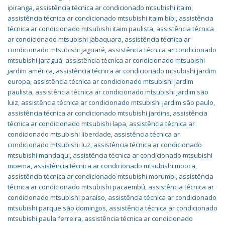
ipiranga
,
assistência técnica ar condicionado mtsubishi itaim
,
assistência técnica ar condicionado mtsubishi itaim bibi
,
assistência
técnica ar condicionado mtsubishi itaim paulista
,
assistência técnica
ar condicionado mtsubishi jabaquara
,
assistência técnica ar
condicionado mtsubishi jaguaré
,
assistência técnica ar condicionado
mtsubishi jaraguá
,
assistência técnica ar condicionado mtsubishi
jardim américa
,
assistência técnica ar condicionado mtsubishi jardim
europa
,
assistência técnica ar condicionado mtsubishi jardim
paulista
,
assistência técnica ar condicionado mtsubishi jardim são
luiz
,
assistência técnica ar condicionado mtsubishi jardim são paulo
,
assistência técnica ar condicionado mtsubishi jardins
,
assistência
técnica ar condicionado mtsubishi lapa
,
assistência técnica ar
condicionado mtsubishi liberdade
,
assistência técnica ar
condicionado mtsubishi luz
,
assistência técnica ar condicionado
mtsubishi mandaqui
,
assistência técnica ar condicionado mtsubishi
moema
,
assistência técnica ar condicionado mtsubishi mooca
,
assistência técnica ar condicionado mtsubishi morumbi
,
assistência
técnica ar condicionado mtsubishi pacaembú
,
assistência técnica ar
condicionado mtsubishi paraíso
,
assistência técnica ar condicionado
mtsubishi parque são domingos
,
assistência técnica ar condicionado
mtsubishi paula ferreira
,
assistência técnica ar condicionado