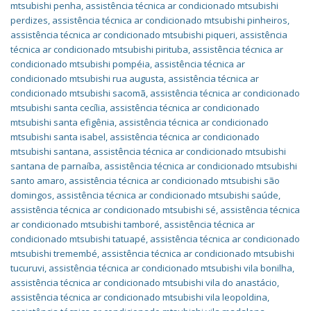
mtsubishi penha
,
assistência técnica ar condicionado mtsubishi
perdizes
,
assistência técnica ar condicionado mtsubishi pinheiros
,
assistência técnica ar condicionado mtsubishi piqueri
,
assistência
técnica ar condicionado mtsubishi pirituba
,
assistência técnica ar
condicionado mtsubishi pompéia
,
assistência técnica ar
condicionado mtsubishi rua augusta
,
assistência técnica ar
condicionado mtsubishi sacomã
,
assistência técnica ar condicionado
mtsubishi santa cecília
,
assistência técnica ar condicionado
mtsubishi santa efigênia
,
assistência técnica ar condicionado
mtsubishi santa isabel
,
assistência técnica ar condicionado
mtsubishi santana
,
assistência técnica ar condicionado mtsubishi
santana de parnaíba
,
assistência técnica ar condicionado mtsubishi
santo amaro
,
assistência técnica ar condicionado mtsubishi são
domingos
,
assistência técnica ar condicionado mtsubishi saúde
,
assistência técnica ar condicionado mtsubishi sé
,
assistência técnica
ar condicionado mtsubishi tamboré
,
assistência técnica ar
condicionado mtsubishi tatuapé
,
assistência técnica ar condicionado
mtsubishi tremembé
,
assistência técnica ar condicionado mtsubishi
tucuruvi
,
assistência técnica ar condicionado mtsubishi vila bonilha
,
assistência técnica ar condicionado mtsubishi vila do anastácio
,
assistência técnica ar condicionado mtsubishi vila leopoldina
,