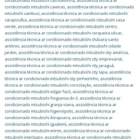
condicionado mtsubishi cachoeirinha
,
assistência técnica ar
condicionado mtsubishi caieiras
,
assistência técnica ar condicionado
mtsubishi cambuci
,
assistência técnica ar condicionado mtsubishi
carapicuíba
,
assistência técnica ar condicionado mtsubishi casa
verde
,
assistência técnica ar condicionado mtsubishi centro
,
assistência técnica ar condicionado mtsubishi cerqueira césar
,
assistência técnica ar condicionado mtsubishi chácara santo
antônio
,
assistência técnica ar condicionado mtsubishi cidade
jardim
,
assistência técnica ar condicionado mtsubishi city américa
,
assistência técnica ar condicionado mtsubishi city empresarial
,
assistência técnica ar condicionado mtsubishi city jaraguá
,
assistência técnica ar condicionado mtsubishi city lapa
,
assistência
técnica ar condicionado mtsubishi city pinheirinho
,
assistência
técnica ar condicionado mtsubishi consolação
,
assistência técnica ar
condicionado mtsubishi edgar facó
,
assistência técnica ar
condicionado mtsubishi freguesia do ó
,
assistência técnica ar
condicionado mtsubishi granja viana
,
assistência técnica ar
condicionado mtsubishi higienópolis
,
assistência técnica ar
condicionado mtsubishi ibirapuera
,
assistência técnica ar
condicionado mtsubishi iguatemi
,
assistência técnica ar
condicionado mtsubishi imirim
,
assistência técnica ar condicionado
mtsubishi interlagos
,
assistência técnica ar condicionado mtsubishi