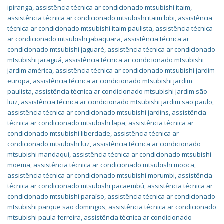
ipiranga
,
assistência técnica ar condicionado mtsubishi itaim
,
assistência técnica ar condicionado mtsubishi itaim bibi
,
assistência
técnica ar condicionado mtsubishi itaim paulista
,
assistência técnica
ar condicionado mtsubishi jabaquara
,
assistência técnica ar
condicionado mtsubishi jaguaré
,
assistência técnica ar condicionado
mtsubishi jaraguá
,
assistência técnica ar condicionado mtsubishi
jardim américa
,
assistência técnica ar condicionado mtsubishi jardim
europa
,
assistência técnica ar condicionado mtsubishi jardim
paulista
,
assistência técnica ar condicionado mtsubishi jardim são
luiz
,
assistência técnica ar condicionado mtsubishi jardim são paulo
,
assistência técnica ar condicionado mtsubishi jardins
,
assistência
técnica ar condicionado mtsubishi lapa
,
assistência técnica ar
condicionado mtsubishi liberdade
,
assistência técnica ar
condicionado mtsubishi luz
,
assistência técnica ar condicionado
mtsubishi mandaqui
,
assistência técnica ar condicionado mtsubishi
moema
,
assistência técnica ar condicionado mtsubishi mooca
,
assistência técnica ar condicionado mtsubishi morumbi
,
assistência
técnica ar condicionado mtsubishi pacaembú
,
assistência técnica ar
condicionado mtsubishi paraíso
,
assistência técnica ar condicionado
mtsubishi parque são domingos
,
assistência técnica ar condicionado
mtsubishi paula ferreira
,
assistência técnica ar condicionado