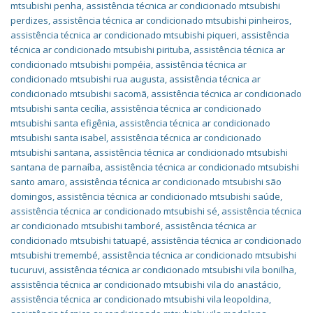
mtsubishi penha
,
assistência técnica ar condicionado mtsubishi
perdizes
,
assistência técnica ar condicionado mtsubishi pinheiros
,
assistência técnica ar condicionado mtsubishi piqueri
,
assistência
técnica ar condicionado mtsubishi pirituba
,
assistência técnica ar
condicionado mtsubishi pompéia
,
assistência técnica ar
condicionado mtsubishi rua augusta
,
assistência técnica ar
condicionado mtsubishi sacomã
,
assistência técnica ar condicionado
mtsubishi santa cecília
,
assistência técnica ar condicionado
mtsubishi santa efigênia
,
assistência técnica ar condicionado
mtsubishi santa isabel
,
assistência técnica ar condicionado
mtsubishi santana
,
assistência técnica ar condicionado mtsubishi
santana de parnaíba
,
assistência técnica ar condicionado mtsubishi
santo amaro
,
assistência técnica ar condicionado mtsubishi são
domingos
,
assistência técnica ar condicionado mtsubishi saúde
,
assistência técnica ar condicionado mtsubishi sé
,
assistência técnica
ar condicionado mtsubishi tamboré
,
assistência técnica ar
condicionado mtsubishi tatuapé
,
assistência técnica ar condicionado
mtsubishi tremembé
,
assistência técnica ar condicionado mtsubishi
tucuruvi
,
assistência técnica ar condicionado mtsubishi vila bonilha
,
assistência técnica ar condicionado mtsubishi vila do anastácio
,
assistência técnica ar condicionado mtsubishi vila leopoldina
,