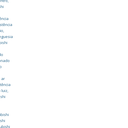
entro
,
shi
ência
stência
ão
,
reguesia
bishi
do
ionado
do
 ar
tência
 luiz
,
ishi
i
ubishi
shi
ubishi