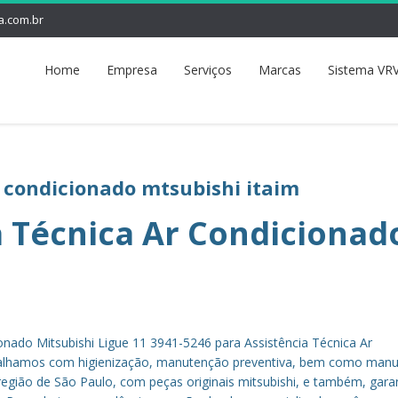
a.com.br
Home
Empresa
Serviços
Marcas
Sistema VRV
r condicionado mtsubishi itaim
a Técnica Ar Condicionad
onado Mitsubishi Ligue 11 3941-5246 para Assistência Técnica Ar
abalhamos com higienização, manutenção preventiva, bem como man
 região de São Paulo, com peças originais mitsubishi, e também, gara