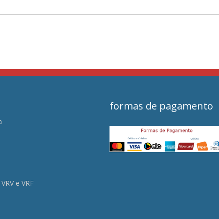
formas de pagamento
a
s
 VRV e VRF