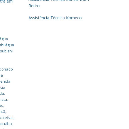
ntra em
Retiro
Assistência Técnica Komeco
,
 água
shi água
tsubishi
icionado
ia
venida
cia
nda
,
ista
,
ás
,
ntã
,
caieiras
,
picuíba
,