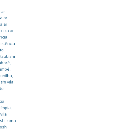
 ar
ca ar
ca ar
cnica ar
ncia
istência
to
tsubishi
amboré
,
membé
,
bonilha
,
shi vila
do
cia
límpia
,
vila
ishi zona
bishi