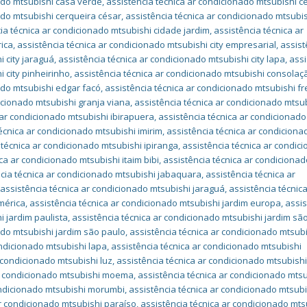
ado mtsubishi casa verde
,
assistência técnica ar condicionado mtsubishi c
ado mtsubishi cerqueira césar
,
assistência técnica ar condicionado mtsubi
ia técnica ar condicionado mtsubishi cidade jardim
,
assistência técnica ar
rica
,
assistência técnica ar condicionado mtsubishi city empresarial
,
assist
i city jaraguá
,
assistência técnica ar condicionado mtsubishi city lapa
,
assi
 city pinheirinho
,
assistência técnica ar condicionado mtsubishi consolaç
ado mtsubishi edgar facó
,
assistência técnica ar condicionado mtsubishi f
icionado mtsubishi granja viana
,
assistência técnica ar condicionado mtsu
 ar condicionado mtsubishi ibirapuera
,
assistência técnica ar condicionado
écnica ar condicionado mtsubishi imirim
,
assistência técnica ar condiciona
 técnica ar condicionado mtsubishi ipiranga
,
assistência técnica ar condic
ca ar condicionado mtsubishi itaim bibi
,
assistência técnica ar condiciona
cia técnica ar condicionado mtsubishi jabaquara
,
assistência técnica ar
,
assistência técnica ar condicionado mtsubishi jaraguá
,
assistência técnica
mérica
,
assistência técnica ar condicionado mtsubishi jardim europa
,
assis
i jardim paulista
,
assistência técnica ar condicionado mtsubishi jardim são
ado mtsubishi jardim são paulo
,
assistência técnica ar condicionado mtsub
ondicionado mtsubishi lapa
,
assistência técnica ar condicionado mtsubishi
 condicionado mtsubishi luz
,
assistência técnica ar condicionado mtsubish
ar condicionado mtsubishi moema
,
assistência técnica ar condicionado mts
ondicionado mtsubishi morumbi
,
assistência técnica ar condicionado mtsubi
ar condicionado mtsubishi paraíso
,
assistência técnica ar condicionado mts