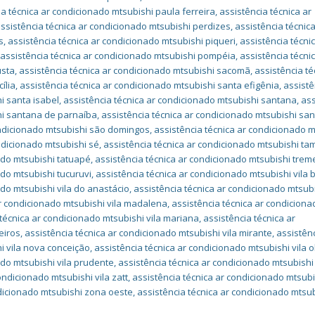
ia técnica ar condicionado mtsubishi paula ferreira
,
assistência técnica ar
ssistência técnica ar condicionado mtsubishi perdizes
,
assistência técnica
s
,
assistência técnica ar condicionado mtsubishi piqueri
,
assistência técni
,
assistência técnica ar condicionado mtsubishi pompéia
,
assistência técni
usta
,
assistência técnica ar condicionado mtsubishi sacomã
,
assistência té
ília
,
assistência técnica ar condicionado mtsubishi santa efigênia
,
assistê
i santa isabel
,
assistência técnica ar condicionado mtsubishi santana
,
ass
hi santana de parnaíba
,
assistência técnica ar condicionado mtsubishi san
ondicionado mtsubishi são domingos
,
assistência técnica ar condicionado m
ndicionado mtsubishi sé
,
assistência técnica ar condicionado mtsubishi t
ado mtsubishi tatuapé
,
assistência técnica ar condicionado mtsubishi tre
ado mtsubishi tucuruvi
,
assistência técnica ar condicionado mtsubishi vila 
ado mtsubishi vila do anastácio
,
assistência técnica ar condicionado mtsubi
ar condicionado mtsubishi vila madalena
,
assistência técnica ar condiciona
 técnica ar condicionado mtsubishi vila mariana
,
assistência técnica ar
eiros
,
assistência técnica ar condicionado mtsubishi vila mirante
,
assistên
i vila nova conceição
,
assistência técnica ar condicionado mtsubishi vila o
ado mtsubishi vila prudente
,
assistência técnica ar condicionado mtsubishi 
ondicionado mtsubishi vila zatt
,
assistência técnica ar condicionado mtsub
ndicionado mtsubishi zona oeste
,
assistência técnica ar condicionado mtsu