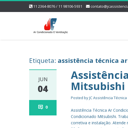
11 2364-8076 / 11 98106-5931
contato@jcassistenci
Etiqueta:
assistência técnica a
Assistênci
JUN
Mitsubishi
04
Posted by
JC Assistência Técnica
0
Assistência Técnica Ar Condici
Condicionado Mitsubishi. Tr
corretiva e instalação. Atende