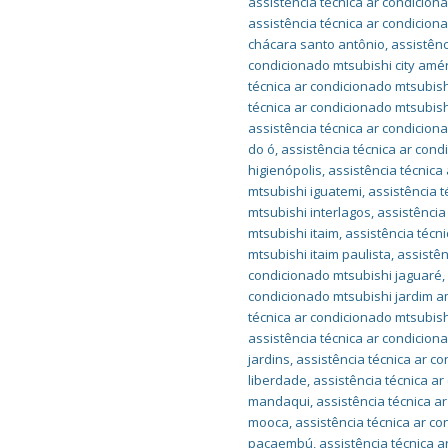
assistência técnica ar condicion
assistência técnica ar condicion
chácara santo antônio
,
assistênc
condicionado mtsubishi city amé
técnica ar condicionado mtsubish
técnica ar condicionado mtsubishi
assistência técnica ar condicion
do ó
,
assistência técnica ar cond
higienópolis
,
assistência técnica
mtsubishi iguatemi
,
assistência t
mtsubishi interlagos
,
assistência
mtsubishi itaim
,
assistência técni
mtsubishi itaim paulista
,
assistên
condicionado mtsubishi jaguaré
condicionado mtsubishi jardim a
técnica ar condicionado mtsubish
assistência técnica ar condicion
jardins
,
assistência técnica ar c
liberdade
,
assistência técnica ar
mandaqui
,
assistência técnica 
mooca
,
assistência técnica ar c
pacaembú
,
assistência técnica 