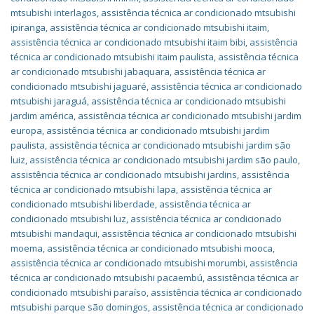
mtsubishi interlagos
,
assistência técnica ar condicionado mtsubishi
ipiranga
,
assistência técnica ar condicionado mtsubishi itaim
,
assistência técnica ar condicionado mtsubishi itaim bibi
,
assistência
técnica ar condicionado mtsubishi itaim paulista
,
assistência técnica
ar condicionado mtsubishi jabaquara
,
assistência técnica ar
condicionado mtsubishi jaguaré
,
assistência técnica ar condicionado
mtsubishi jaraguá
,
assistência técnica ar condicionado mtsubishi
jardim américa
,
assistência técnica ar condicionado mtsubishi jardim
europa
,
assistência técnica ar condicionado mtsubishi jardim
paulista
,
assistência técnica ar condicionado mtsubishi jardim são
luiz
,
assistência técnica ar condicionado mtsubishi jardim são paulo
,
assistência técnica ar condicionado mtsubishi jardins
,
assistência
técnica ar condicionado mtsubishi lapa
,
assistência técnica ar
condicionado mtsubishi liberdade
,
assistência técnica ar
condicionado mtsubishi luz
,
assistência técnica ar condicionado
mtsubishi mandaqui
,
assistência técnica ar condicionado mtsubishi
moema
,
assistência técnica ar condicionado mtsubishi mooca
,
assistência técnica ar condicionado mtsubishi morumbi
,
assistência
técnica ar condicionado mtsubishi pacaembú
,
assistência técnica ar
condicionado mtsubishi paraíso
,
assistência técnica ar condicionado
mtsubishi parque são domingos
,
assistência técnica ar condicionado