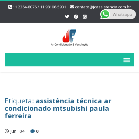
11 2364-8076 / 11 98106-5931
contato@jcassistencia.com.br
Whatsapp
Etiqueta:
assistência técnica ar
condicionado mtsubishi paula
ferreira
Jun
04
0