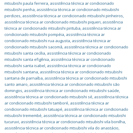
mtsubishi paula ferreira
,
assistência técnica ar condicionado
mtsubishi penha
,
assistência técnica ar condicionado mtsubishi
perdizes
,
assistência técnica ar condicionado mtsubishi pinheiros
,
assistência técnica ar condicionado mtsubishi piqueri
,
assistência
técnica ar condicionado mtsubishi pirituba
,
assistência técnica ar
condicionado mtsubishi pompéia
,
assistência técnica ar
condicionado mtsubishi rua augusta
,
assistência técnica ar
condicionado mtsubishi sacomã
,
assistência técnica ar condicionado
mtsubishi santa cecília
,
assistência técnica ar condicionado
mtsubishi santa efigênia
,
assistência técnica ar condicionado
mtsubishi santa isabel
,
assistência técnica ar condicionado
mtsubishi santana
,
assistência técnica ar condicionado mtsubishi
santana de parnaíba
,
assistência técnica ar condicionado mtsubishi
santo amaro
,
assistência técnica ar condicionado mtsubishi são
domingos
,
assistência técnica ar condicionado mtsubishi saúde
,
assistência técnica ar condicionado mtsubishi sé
,
assistência técnica
ar condicionado mtsubishi tamboré
,
assistência técnica ar
condicionado mtsubishi tatuapé
,
assistência técnica ar condicionado
mtsubishi tremembé
,
assistência técnica ar condicionado mtsubishi
tucuruvi
,
assistência técnica ar condicionado mtsubishi vila bonilha
,
assistência técnica ar condicionado mtsubishi vila do anastácio
,