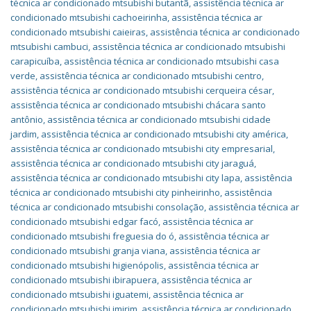
técnica ar condicionado mtsubishi butantã
,
assistência técnica ar
condicionado mtsubishi cachoeirinha
,
assistência técnica ar
condicionado mtsubishi caieiras
,
assistência técnica ar condicionado
mtsubishi cambuci
,
assistência técnica ar condicionado mtsubishi
carapicuíba
,
assistência técnica ar condicionado mtsubishi casa
verde
,
assistência técnica ar condicionado mtsubishi centro
,
assistência técnica ar condicionado mtsubishi cerqueira césar
,
assistência técnica ar condicionado mtsubishi chácara santo
antônio
,
assistência técnica ar condicionado mtsubishi cidade
jardim
,
assistência técnica ar condicionado mtsubishi city américa
,
assistência técnica ar condicionado mtsubishi city empresarial
,
assistência técnica ar condicionado mtsubishi city jaraguá
,
assistência técnica ar condicionado mtsubishi city lapa
,
assistência
técnica ar condicionado mtsubishi city pinheirinho
,
assistência
técnica ar condicionado mtsubishi consolação
,
assistência técnica ar
condicionado mtsubishi edgar facó
,
assistência técnica ar
condicionado mtsubishi freguesia do ó
,
assistência técnica ar
condicionado mtsubishi granja viana
,
assistência técnica ar
condicionado mtsubishi higienópolis
,
assistência técnica ar
condicionado mtsubishi ibirapuera
,
assistência técnica ar
condicionado mtsubishi iguatemi
,
assistência técnica ar
condicionado mtsubishi imirim
,
assistência técnica ar condicionado