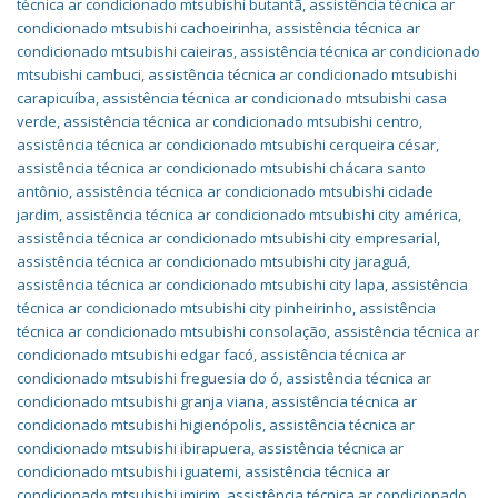
técnica ar condicionado mtsubishi butantã
,
assistência técnica ar
condicionado mtsubishi cachoeirinha
,
assistência técnica ar
condicionado mtsubishi caieiras
,
assistência técnica ar condicionado
mtsubishi cambuci
,
assistência técnica ar condicionado mtsubishi
carapicuíba
,
assistência técnica ar condicionado mtsubishi casa
verde
,
assistência técnica ar condicionado mtsubishi centro
,
assistência técnica ar condicionado mtsubishi cerqueira césar
,
assistência técnica ar condicionado mtsubishi chácara santo
antônio
,
assistência técnica ar condicionado mtsubishi cidade
jardim
,
assistência técnica ar condicionado mtsubishi city américa
,
assistência técnica ar condicionado mtsubishi city empresarial
,
assistência técnica ar condicionado mtsubishi city jaraguá
,
assistência técnica ar condicionado mtsubishi city lapa
,
assistência
técnica ar condicionado mtsubishi city pinheirinho
,
assistência
técnica ar condicionado mtsubishi consolação
,
assistência técnica ar
condicionado mtsubishi edgar facó
,
assistência técnica ar
condicionado mtsubishi freguesia do ó
,
assistência técnica ar
condicionado mtsubishi granja viana
,
assistência técnica ar
condicionado mtsubishi higienópolis
,
assistência técnica ar
condicionado mtsubishi ibirapuera
,
assistência técnica ar
condicionado mtsubishi iguatemi
,
assistência técnica ar
condicionado mtsubishi imirim
,
assistência técnica ar condicionado