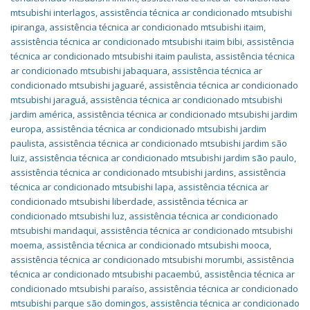
mtsubishi interlagos
,
assistência técnica ar condicionado mtsubishi
ipiranga
,
assistência técnica ar condicionado mtsubishi itaim
,
assistência técnica ar condicionado mtsubishi itaim bibi
,
assistência
técnica ar condicionado mtsubishi itaim paulista
,
assistência técnica
ar condicionado mtsubishi jabaquara
,
assistência técnica ar
condicionado mtsubishi jaguaré
,
assistência técnica ar condicionado
mtsubishi jaraguá
,
assistência técnica ar condicionado mtsubishi
jardim américa
,
assistência técnica ar condicionado mtsubishi jardim
europa
,
assistência técnica ar condicionado mtsubishi jardim
paulista
,
assistência técnica ar condicionado mtsubishi jardim são
luiz
,
assistência técnica ar condicionado mtsubishi jardim são paulo
,
assistência técnica ar condicionado mtsubishi jardins
,
assistência
técnica ar condicionado mtsubishi lapa
,
assistência técnica ar
condicionado mtsubishi liberdade
,
assistência técnica ar
condicionado mtsubishi luz
,
assistência técnica ar condicionado
mtsubishi mandaqui
,
assistência técnica ar condicionado mtsubishi
moema
,
assistência técnica ar condicionado mtsubishi mooca
,
assistência técnica ar condicionado mtsubishi morumbi
,
assistência
técnica ar condicionado mtsubishi pacaembú
,
assistência técnica ar
condicionado mtsubishi paraíso
,
assistência técnica ar condicionado
mtsubishi parque são domingos
,
assistência técnica ar condicionado