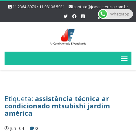
11 2364-8076 / 11 98106-5931
contato@jcassistencia.com.br
Whatsapp
Etiqueta:
assistência técnica ar
condicionado mtsubishi jardim
américa
Jun
04
0