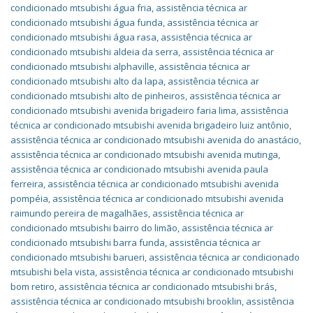
condicionado mtsubishi água fria
,
assistência técnica ar
condicionado mtsubishi água funda
,
assistência técnica ar
condicionado mtsubishi água rasa
,
assistência técnica ar
condicionado mtsubishi aldeia da serra
,
assistência técnica ar
condicionado mtsubishi alphaville
,
assistência técnica ar
condicionado mtsubishi alto da lapa
,
assistência técnica ar
condicionado mtsubishi alto de pinheiros
,
assistência técnica ar
condicionado mtsubishi avenida brigadeiro faria lima
,
assistência
técnica ar condicionado mtsubishi avenida brigadeiro luiz antônio
,
assistência técnica ar condicionado mtsubishi avenida do anastácio
,
assistência técnica ar condicionado mtsubishi avenida mutinga
,
assistência técnica ar condicionado mtsubishi avenida paula
ferreira
,
assistência técnica ar condicionado mtsubishi avenida
pompéia
,
assistência técnica ar condicionado mtsubishi avenida
raimundo pereira de magalhães
,
assistência técnica ar
condicionado mtsubishi bairro do limão
,
assistência técnica ar
condicionado mtsubishi barra funda
,
assistência técnica ar
condicionado mtsubishi barueri
,
assistência técnica ar condicionado
mtsubishi bela vista
,
assistência técnica ar condicionado mtsubishi
bom retiro
,
assistência técnica ar condicionado mtsubishi brás
,
assistência técnica ar condicionado mtsubishi brooklin
,
assistência