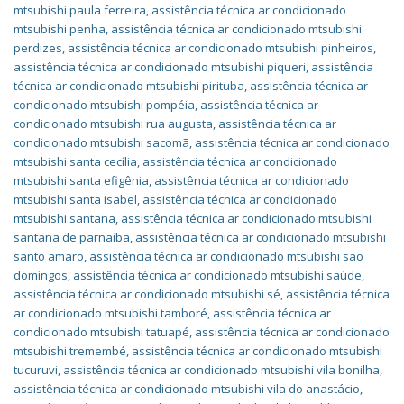
mtsubishi paula ferreira
,
assistência técnica ar condicionado
mtsubishi penha
,
assistência técnica ar condicionado mtsubishi
perdizes
,
assistência técnica ar condicionado mtsubishi pinheiros
,
assistência técnica ar condicionado mtsubishi piqueri
,
assistência
técnica ar condicionado mtsubishi pirituba
,
assistência técnica ar
condicionado mtsubishi pompéia
,
assistência técnica ar
condicionado mtsubishi rua augusta
,
assistência técnica ar
condicionado mtsubishi sacomã
,
assistência técnica ar condicionado
mtsubishi santa cecília
,
assistência técnica ar condicionado
mtsubishi santa efigênia
,
assistência técnica ar condicionado
mtsubishi santa isabel
,
assistência técnica ar condicionado
mtsubishi santana
,
assistência técnica ar condicionado mtsubishi
santana de parnaíba
,
assistência técnica ar condicionado mtsubishi
santo amaro
,
assistência técnica ar condicionado mtsubishi são
domingos
,
assistência técnica ar condicionado mtsubishi saúde
,
assistência técnica ar condicionado mtsubishi sé
,
assistência técnica
ar condicionado mtsubishi tamboré
,
assistência técnica ar
condicionado mtsubishi tatuapé
,
assistência técnica ar condicionado
mtsubishi tremembé
,
assistência técnica ar condicionado mtsubishi
tucuruvi
,
assistência técnica ar condicionado mtsubishi vila bonilha
,
assistência técnica ar condicionado mtsubishi vila do anastácio
,