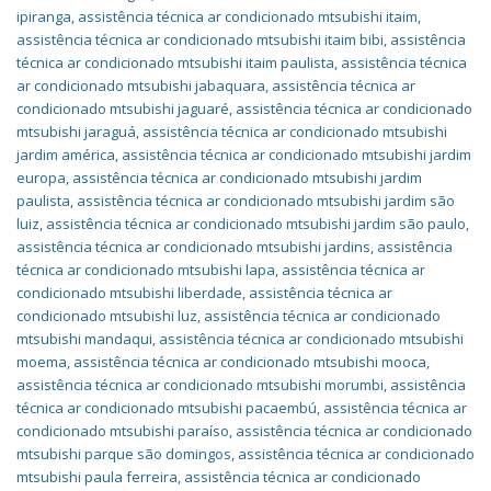
ipiranga
,
assistência técnica ar condicionado mtsubishi itaim
,
assistência técnica ar condicionado mtsubishi itaim bibi
,
assistência
técnica ar condicionado mtsubishi itaim paulista
,
assistência técnica
ar condicionado mtsubishi jabaquara
,
assistência técnica ar
condicionado mtsubishi jaguaré
,
assistência técnica ar condicionado
mtsubishi jaraguá
,
assistência técnica ar condicionado mtsubishi
jardim américa
,
assistência técnica ar condicionado mtsubishi jardim
europa
,
assistência técnica ar condicionado mtsubishi jardim
paulista
,
assistência técnica ar condicionado mtsubishi jardim são
luiz
,
assistência técnica ar condicionado mtsubishi jardim são paulo
,
assistência técnica ar condicionado mtsubishi jardins
,
assistência
técnica ar condicionado mtsubishi lapa
,
assistência técnica ar
condicionado mtsubishi liberdade
,
assistência técnica ar
condicionado mtsubishi luz
,
assistência técnica ar condicionado
mtsubishi mandaqui
,
assistência técnica ar condicionado mtsubishi
moema
,
assistência técnica ar condicionado mtsubishi mooca
,
assistência técnica ar condicionado mtsubishi morumbi
,
assistência
técnica ar condicionado mtsubishi pacaembú
,
assistência técnica ar
condicionado mtsubishi paraíso
,
assistência técnica ar condicionado
mtsubishi parque são domingos
,
assistência técnica ar condicionado
mtsubishi paula ferreira
,
assistência técnica ar condicionado