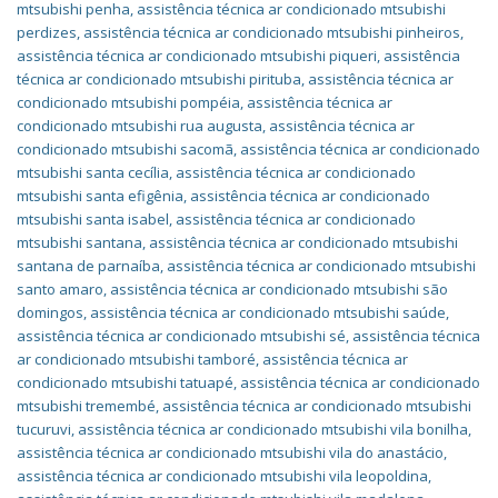
mtsubishi penha
,
assistência técnica ar condicionado mtsubishi
perdizes
,
assistência técnica ar condicionado mtsubishi pinheiros
,
assistência técnica ar condicionado mtsubishi piqueri
,
assistência
técnica ar condicionado mtsubishi pirituba
,
assistência técnica ar
condicionado mtsubishi pompéia
,
assistência técnica ar
condicionado mtsubishi rua augusta
,
assistência técnica ar
condicionado mtsubishi sacomã
,
assistência técnica ar condicionado
mtsubishi santa cecília
,
assistência técnica ar condicionado
mtsubishi santa efigênia
,
assistência técnica ar condicionado
mtsubishi santa isabel
,
assistência técnica ar condicionado
mtsubishi santana
,
assistência técnica ar condicionado mtsubishi
santana de parnaíba
,
assistência técnica ar condicionado mtsubishi
santo amaro
,
assistência técnica ar condicionado mtsubishi são
domingos
,
assistência técnica ar condicionado mtsubishi saúde
,
assistência técnica ar condicionado mtsubishi sé
,
assistência técnica
ar condicionado mtsubishi tamboré
,
assistência técnica ar
condicionado mtsubishi tatuapé
,
assistência técnica ar condicionado
mtsubishi tremembé
,
assistência técnica ar condicionado mtsubishi
tucuruvi
,
assistência técnica ar condicionado mtsubishi vila bonilha
,
assistência técnica ar condicionado mtsubishi vila do anastácio
,
assistência técnica ar condicionado mtsubishi vila leopoldina
,