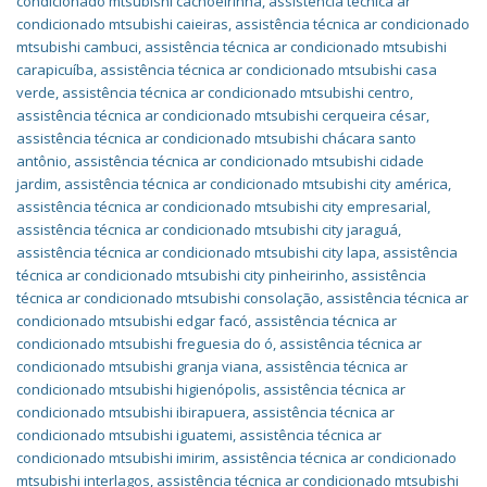
condicionado mtsubishi cachoeirinha
,
assistência técnica ar
condicionado mtsubishi caieiras
,
assistência técnica ar condicionado
mtsubishi cambuci
,
assistência técnica ar condicionado mtsubishi
carapicuíba
,
assistência técnica ar condicionado mtsubishi casa
verde
,
assistência técnica ar condicionado mtsubishi centro
,
assistência técnica ar condicionado mtsubishi cerqueira césar
,
assistência técnica ar condicionado mtsubishi chácara santo
antônio
,
assistência técnica ar condicionado mtsubishi cidade
jardim
,
assistência técnica ar condicionado mtsubishi city américa
,
assistência técnica ar condicionado mtsubishi city empresarial
,
assistência técnica ar condicionado mtsubishi city jaraguá
,
assistência técnica ar condicionado mtsubishi city lapa
,
assistência
técnica ar condicionado mtsubishi city pinheirinho
,
assistência
técnica ar condicionado mtsubishi consolação
,
assistência técnica ar
condicionado mtsubishi edgar facó
,
assistência técnica ar
condicionado mtsubishi freguesia do ó
,
assistência técnica ar
condicionado mtsubishi granja viana
,
assistência técnica ar
condicionado mtsubishi higienópolis
,
assistência técnica ar
condicionado mtsubishi ibirapuera
,
assistência técnica ar
condicionado mtsubishi iguatemi
,
assistência técnica ar
condicionado mtsubishi imirim
,
assistência técnica ar condicionado
mtsubishi interlagos
,
assistência técnica ar condicionado mtsubishi