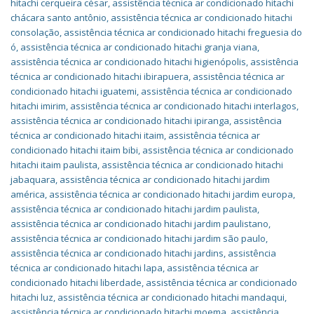
hitachi cerqueira césar
,
assistência técnica ar condicionado hitachi
chácara santo antônio
,
assistência técnica ar condicionado hitachi
consolação
,
assistência técnica ar condicionado hitachi freguesia do
ó
,
assistência técnica ar condicionado hitachi granja viana
,
assistência técnica ar condicionado hitachi higienópolis
,
assistência
técnica ar condicionado hitachi ibirapuera
,
assistência técnica ar
condicionado hitachi iguatemi
,
assistência técnica ar condicionado
hitachi imirim
,
assistência técnica ar condicionado hitachi interlagos
,
assistência técnica ar condicionado hitachi ipiranga
,
assistência
técnica ar condicionado hitachi itaim
,
assistência técnica ar
condicionado hitachi itaim bibi
,
assistência técnica ar condicionado
hitachi itaim paulista
,
assistência técnica ar condicionado hitachi
jabaquara
,
assistência técnica ar condicionado hitachi jardim
américa
,
assistência técnica ar condicionado hitachi jardim europa
,
assistência técnica ar condicionado hitachi jardim paulista
,
assistência técnica ar condicionado hitachi jardim paulistano
,
assistência técnica ar condicionado hitachi jardim são paulo
,
assistência técnica ar condicionado hitachi jardins
,
assistência
técnica ar condicionado hitachi lapa
,
assistência técnica ar
condicionado hitachi liberdade
,
assistência técnica ar condicionado
hitachi luz
,
assistência técnica ar condicionado hitachi mandaqui
,
assistência técnica ar condicionado hitachi moema
,
assistência