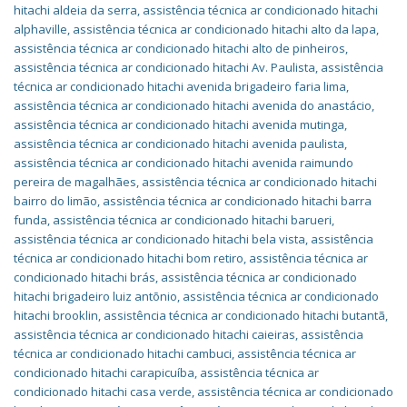
hitachi aldeia da serra
,
assistência técnica ar condicionado hitachi
alphaville
,
assistência técnica ar condicionado hitachi alto da lapa
,
assistência técnica ar condicionado hitachi alto de pinheiros
,
assistência técnica ar condicionado hitachi Av. Paulista
,
assistência
técnica ar condicionado hitachi avenida brigadeiro faria lima
,
assistência técnica ar condicionado hitachi avenida do anastácio
,
assistência técnica ar condicionado hitachi avenida mutinga
,
assistência técnica ar condicionado hitachi avenida paulista
,
assistência técnica ar condicionado hitachi avenida raimundo
pereira de magalhães
,
assistência técnica ar condicionado hitachi
bairro do limão
,
assistência técnica ar condicionado hitachi barra
funda
,
assistência técnica ar condicionado hitachi barueri
,
assistência técnica ar condicionado hitachi bela vista
,
assistência
técnica ar condicionado hitachi bom retiro
,
assistência técnica ar
condicionado hitachi brás
,
assistência técnica ar condicionado
hitachi brigadeiro luiz antõnio
,
assistência técnica ar condicionado
hitachi brooklin
,
assistência técnica ar condicionado hitachi butantã
,
assistência técnica ar condicionado hitachi caieiras
,
assistência
técnica ar condicionado hitachi cambuci
,
assistência técnica ar
condicionado hitachi carapicuíba
,
assistência técnica ar
condicionado hitachi casa verde
,
assistência técnica ar condicionado