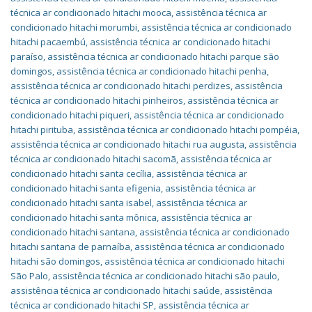
técnica ar condicionado hitachi mooca
,
assistência técnica ar
condicionado hitachi morumbi
,
assistência técnica ar condicionado
hitachi pacaembú
,
assistência técnica ar condicionado hitachi
paraíso
,
assistência técnica ar condicionado hitachi parque são
domingos
,
assistência técnica ar condicionado hitachi penha
,
assistência técnica ar condicionado hitachi perdizes
,
assistência
técnica ar condicionado hitachi pinheiros
,
assistência técnica ar
condicionado hitachi piqueri
,
assistência técnica ar condicionado
hitachi pirituba
,
assistência técnica ar condicionado hitachi pompéia
,
assistência técnica ar condicionado hitachi rua augusta
,
assistência
técnica ar condicionado hitachi sacomã
,
assistência técnica ar
condicionado hitachi santa cecília
,
assistência técnica ar
condicionado hitachi santa efigenia
,
assistência técnica ar
condicionado hitachi santa isabel
,
assistência técnica ar
condicionado hitachi santa mônica
,
assistência técnica ar
condicionado hitachi santana
,
assistência técnica ar condicionado
hitachi santana de parnaíba
,
assistência técnica ar condicionado
hitachi são domingos
,
assistência técnica ar condicionado hitachi
São Palo
,
assistência técnica ar condicionado hitachi são paulo
,
assistência técnica ar condicionado hitachi saúde
,
assistência
técnica ar condicionado hitachi SP
,
assistência técnica ar