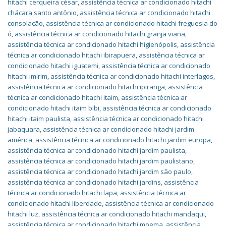
hitachi cerqueira césar
,
assistência técnica ar condicionado hitachi
chácara santo antônio
,
assistência técnica ar condicionado hitachi
consolação
,
assistência técnica ar condicionado hitachi freguesia do
ó
,
assistência técnica ar condicionado hitachi granja viana
,
assistência técnica ar condicionado hitachi higienópolis
,
assistência
técnica ar condicionado hitachi ibirapuera
,
assistência técnica ar
condicionado hitachi iguatemi
,
assistência técnica ar condicionado
hitachi imirim
,
assistência técnica ar condicionado hitachi interlagos
,
assistência técnica ar condicionado hitachi ipiranga
,
assistência
técnica ar condicionado hitachi itaim
,
assistência técnica ar
condicionado hitachi itaim bibi
,
assistência técnica ar condicionado
hitachi itaim paulista
,
assistência técnica ar condicionado hitachi
jabaquara
,
assistência técnica ar condicionado hitachi jardim
américa
,
assistência técnica ar condicionado hitachi jardim europa
,
assistência técnica ar condicionado hitachi jardim paulista
,
assistência técnica ar condicionado hitachi jardim paulistano
,
assistência técnica ar condicionado hitachi jardim são paulo
,
assistência técnica ar condicionado hitachi jardins
,
assistência
técnica ar condicionado hitachi lapa
,
assistência técnica ar
condicionado hitachi liberdade
,
assistência técnica ar condicionado
hitachi luz
,
assistência técnica ar condicionado hitachi mandaqui
,
assistência técnica ar condicionado hitachi moema
,
assistência