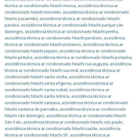
técnica ar condicionado hitachi mooca
,
assistência técnica ar
condicionado hitachi morumbi
,
assistência técnica ar condicionado
hitachi pacaembú
,
assistência técnica ar condicionado hitachi
paraíso
,
assistência técnica ar condicionado hitachi parque são
domingos
,
assistência técnica ar condicionado hitachi penha
,
assistência técnica ar condicionado hitachi perdizes
,
assistência
técnica ar condicionado hitachi pinheiros
,
assistência técnica ar
condicionado hitachi piqueri
,
assistência técnica ar condicionado
hitachi pirituba
,
assistência técnica ar condicionado hitachi pompéia
,
assistência técnica ar condicionado hitachi rua augusta
,
assistência
técnica ar condicionado hitachi sacomã
,
assistência técnica ar
condicionado hitachi santa cecília
,
assistência técnica ar
condicionado hitachi santa efigenia
,
assistência técnica ar
condicionado hitachi santa isabel
,
assistência técnica ar
condicionado hitachi santa mônica
,
assistência técnica ar
condicionado hitachi santana
,
assistência técnica ar condicionado
hitachi santana de parnaíba
,
assistência técnica ar condicionado
hitachi são domingos
,
assistência técnica ar condicionado hitachi
São Palo
,
assistência técnica ar condicionado hitachi são paulo
,
assistência técnica ar condicionado hitachi saúde
,
assistência
técnica ar condicionado hitachi SP
,
assistência técnica ar