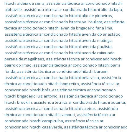
hitachi aldeia da serra
,
assistência técnica ar condicionado hitachi
alphaville
,
assistência técnica ar condicionado hitachi alto da lapa
,
assistência técnica ar condicionado hitachi alto de pinheiros
,
assistência técnica ar condicionado hitachi Av. Paulista
,
assistência
técnica ar condicionado hitachi avenida brigadeiro faria lima
,
assistência técnica ar condicionado hitachi avenida do anastácio
,
assistência técnica ar condicionado hitachi avenida mutinga
,
assistência técnica ar condicionado hitachi avenida paulista
,
assistência técnica ar condicionado hitachi avenida raimundo
pereira de magalhães
,
assistência técnica ar condicionado hitachi
bairro do limão
,
assistência técnica ar condicionado hitachi barra
funda
,
assistência técnica ar condicionado hitachi barueri
,
assistência técnica ar condicionado hitachi bela vista
,
assistência
técnica ar condicionado hitachi bom retiro
,
assistência técnica ar
condicionado hitachi brás
,
assistência técnica ar condicionado
hitachi brigadeiro luiz antõnio
,
assistência técnica ar condicionado
hitachi brooklin
,
assistência técnica ar condicionado hitachi butantã
,
assistência técnica ar condicionado hitachi caieiras
,
assistência
técnica ar condicionado hitachi cambuci
,
assistência técnica ar
condicionado hitachi carapicuíba
,
assistência técnica ar
condicionado hitachi casa verde
,
assistência técnica ar condicionado