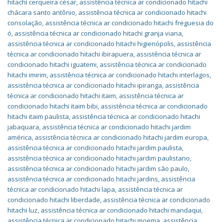
hitachi cerqueira césar
,
assistência técnica ar condicionado hitachi
chácara santo antônio
,
assistência técnica ar condicionado hitachi
consolação
,
assistência técnica ar condicionado hitachi freguesia do
ó
,
assistência técnica ar condicionado hitachi granja viana
,
assistência técnica ar condicionado hitachi higienópolis
,
assistência
técnica ar condicionado hitachi ibirapuera
,
assistência técnica ar
condicionado hitachi iguatemi
,
assistência técnica ar condicionado
hitachi imirim
,
assistência técnica ar condicionado hitachi interlagos
,
assistência técnica ar condicionado hitachi ipiranga
,
assistência
técnica ar condicionado hitachi itaim
,
assistência técnica ar
condicionado hitachi itaim bibi
,
assistência técnica ar condicionado
hitachi itaim paulista
,
assistência técnica ar condicionado hitachi
jabaquara
,
assistência técnica ar condicionado hitachi jardim
américa
,
assistência técnica ar condicionado hitachi jardim europa
,
assistência técnica ar condicionado hitachi jardim paulista
,
assistência técnica ar condicionado hitachi jardim paulistano
,
assistência técnica ar condicionado hitachi jardim são paulo
,
assistência técnica ar condicionado hitachi jardins
,
assistência
técnica ar condicionado hitachi lapa
,
assistência técnica ar
condicionado hitachi liberdade
,
assistência técnica ar condicionado
hitachi luz
,
assistência técnica ar condicionado hitachi mandaqui
,
assistência técnica ar condicionado hitachi moema
,
assistência