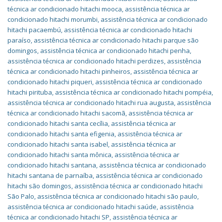
técnica ar condicionado hitachi mooca
,
assistência técnica ar
condicionado hitachi morumbi
,
assistência técnica ar condicionado
hitachi pacaembú
,
assistência técnica ar condicionado hitachi
paraíso
,
assistência técnica ar condicionado hitachi parque são
domingos
,
assistência técnica ar condicionado hitachi penha
,
assistência técnica ar condicionado hitachi perdizes
,
assistência
técnica ar condicionado hitachi pinheiros
,
assistência técnica ar
condicionado hitachi piqueri
,
assistência técnica ar condicionado
hitachi pirituba
,
assistência técnica ar condicionado hitachi pompéia
,
assistência técnica ar condicionado hitachi rua augusta
,
assistência
técnica ar condicionado hitachi sacomã
,
assistência técnica ar
condicionado hitachi santa cecília
,
assistência técnica ar
condicionado hitachi santa efigenia
,
assistência técnica ar
condicionado hitachi santa isabel
,
assistência técnica ar
condicionado hitachi santa mônica
,
assistência técnica ar
condicionado hitachi santana
,
assistência técnica ar condicionado
hitachi santana de parnaíba
,
assistência técnica ar condicionado
hitachi são domingos
,
assistência técnica ar condicionado hitachi
São Palo
,
assistência técnica ar condicionado hitachi são paulo
,
assistência técnica ar condicionado hitachi saúde
,
assistência
técnica ar condicionado hitachi SP
,
assistência técnica ar