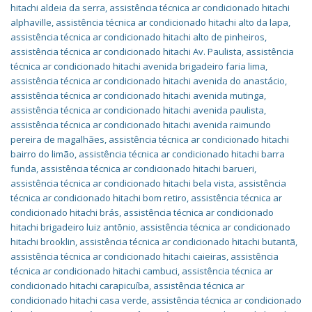
hitachi aldeia da serra
,
assistência técnica ar condicionado hitachi
alphaville
,
assistência técnica ar condicionado hitachi alto da lapa
,
assistência técnica ar condicionado hitachi alto de pinheiros
,
assistência técnica ar condicionado hitachi Av. Paulista
,
assistência
técnica ar condicionado hitachi avenida brigadeiro faria lima
,
assistência técnica ar condicionado hitachi avenida do anastácio
,
assistência técnica ar condicionado hitachi avenida mutinga
,
assistência técnica ar condicionado hitachi avenida paulista
,
assistência técnica ar condicionado hitachi avenida raimundo
pereira de magalhães
,
assistência técnica ar condicionado hitachi
bairro do limão
,
assistência técnica ar condicionado hitachi barra
funda
,
assistência técnica ar condicionado hitachi barueri
,
assistência técnica ar condicionado hitachi bela vista
,
assistência
técnica ar condicionado hitachi bom retiro
,
assistência técnica ar
condicionado hitachi brás
,
assistência técnica ar condicionado
hitachi brigadeiro luiz antõnio
,
assistência técnica ar condicionado
hitachi brooklin
,
assistência técnica ar condicionado hitachi butantã
,
assistência técnica ar condicionado hitachi caieiras
,
assistência
técnica ar condicionado hitachi cambuci
,
assistência técnica ar
condicionado hitachi carapicuíba
,
assistência técnica ar
condicionado hitachi casa verde
,
assistência técnica ar condicionado