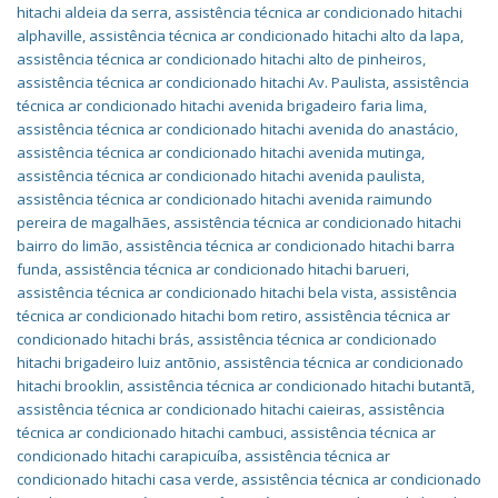
hitachi aldeia da serra
,
assistência técnica ar condicionado hitachi
alphaville
,
assistência técnica ar condicionado hitachi alto da lapa
,
assistência técnica ar condicionado hitachi alto de pinheiros
,
assistência técnica ar condicionado hitachi Av. Paulista
,
assistência
técnica ar condicionado hitachi avenida brigadeiro faria lima
,
assistência técnica ar condicionado hitachi avenida do anastácio
,
assistência técnica ar condicionado hitachi avenida mutinga
,
assistência técnica ar condicionado hitachi avenida paulista
,
assistência técnica ar condicionado hitachi avenida raimundo
pereira de magalhães
,
assistência técnica ar condicionado hitachi
bairro do limão
,
assistência técnica ar condicionado hitachi barra
funda
,
assistência técnica ar condicionado hitachi barueri
,
assistência técnica ar condicionado hitachi bela vista
,
assistência
técnica ar condicionado hitachi bom retiro
,
assistência técnica ar
condicionado hitachi brás
,
assistência técnica ar condicionado
hitachi brigadeiro luiz antõnio
,
assistência técnica ar condicionado
hitachi brooklin
,
assistência técnica ar condicionado hitachi butantã
,
assistência técnica ar condicionado hitachi caieiras
,
assistência
técnica ar condicionado hitachi cambuci
,
assistência técnica ar
condicionado hitachi carapicuíba
,
assistência técnica ar
condicionado hitachi casa verde
,
assistência técnica ar condicionado