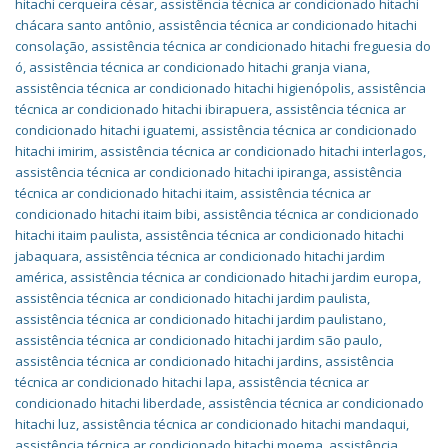
hitachi cerqueira césar
,
assistência técnica ar condicionado hitachi
chácara santo antônio
,
assistência técnica ar condicionado hitachi
consolação
,
assistência técnica ar condicionado hitachi freguesia do
ó
,
assistência técnica ar condicionado hitachi granja viana
,
assistência técnica ar condicionado hitachi higienópolis
,
assistência
técnica ar condicionado hitachi ibirapuera
,
assistência técnica ar
condicionado hitachi iguatemi
,
assistência técnica ar condicionado
hitachi imirim
,
assistência técnica ar condicionado hitachi interlagos
,
assistência técnica ar condicionado hitachi ipiranga
,
assistência
técnica ar condicionado hitachi itaim
,
assistência técnica ar
condicionado hitachi itaim bibi
,
assistência técnica ar condicionado
hitachi itaim paulista
,
assistência técnica ar condicionado hitachi
jabaquara
,
assistência técnica ar condicionado hitachi jardim
américa
,
assistência técnica ar condicionado hitachi jardim europa
,
assistência técnica ar condicionado hitachi jardim paulista
,
assistência técnica ar condicionado hitachi jardim paulistano
,
assistência técnica ar condicionado hitachi jardim são paulo
,
assistência técnica ar condicionado hitachi jardins
,
assistência
técnica ar condicionado hitachi lapa
,
assistência técnica ar
condicionado hitachi liberdade
,
assistência técnica ar condicionado
hitachi luz
,
assistência técnica ar condicionado hitachi mandaqui
,
assistência técnica ar condicionado hitachi moema
,
assistência