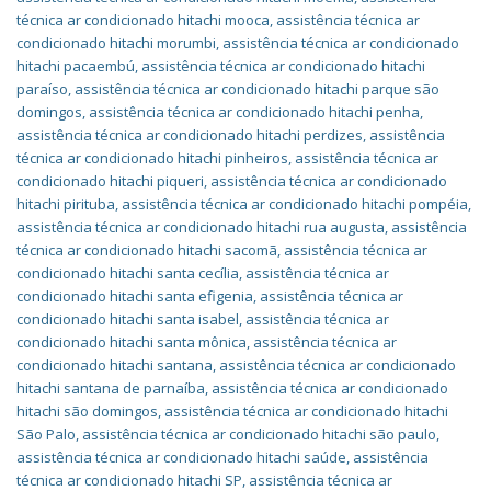
técnica ar condicionado hitachi mooca
,
assistência técnica ar
condicionado hitachi morumbi
,
assistência técnica ar condicionado
hitachi pacaembú
,
assistência técnica ar condicionado hitachi
paraíso
,
assistência técnica ar condicionado hitachi parque são
domingos
,
assistência técnica ar condicionado hitachi penha
,
assistência técnica ar condicionado hitachi perdizes
,
assistência
técnica ar condicionado hitachi pinheiros
,
assistência técnica ar
condicionado hitachi piqueri
,
assistência técnica ar condicionado
hitachi pirituba
,
assistência técnica ar condicionado hitachi pompéia
,
assistência técnica ar condicionado hitachi rua augusta
,
assistência
técnica ar condicionado hitachi sacomã
,
assistência técnica ar
condicionado hitachi santa cecília
,
assistência técnica ar
condicionado hitachi santa efigenia
,
assistência técnica ar
condicionado hitachi santa isabel
,
assistência técnica ar
condicionado hitachi santa mônica
,
assistência técnica ar
condicionado hitachi santana
,
assistência técnica ar condicionado
hitachi santana de parnaíba
,
assistência técnica ar condicionado
hitachi são domingos
,
assistência técnica ar condicionado hitachi
São Palo
,
assistência técnica ar condicionado hitachi são paulo
,
assistência técnica ar condicionado hitachi saúde
,
assistência
técnica ar condicionado hitachi SP
,
assistência técnica ar