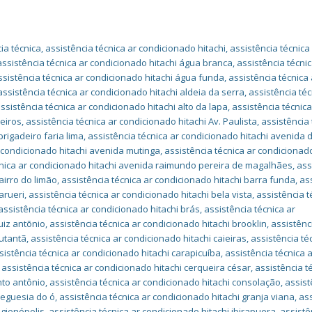
ia técnica
,
assistência técnica ar condicionado hitachi
,
assistência técnica
assistência técnica ar condicionado hitachi água branca
,
assistência técnic
ssistência técnica ar condicionado hitachi água funda
,
assistência técnica 
assistência técnica ar condicionado hitachi aldeia da serra
,
assistência téc
ssistência técnica ar condicionado hitachi alto da lapa
,
assistência técnica
heiros
,
assistência técnica ar condicionado hitachi Av. Paulista
,
assistência 
rigadeiro faria lima
,
assistência técnica ar condicionado hitachi avenida 
r condicionado hitachi avenida mutinga
,
assistência técnica ar condicionado
cnica ar condicionado hitachi avenida raimundo pereira de magalhães
,
ass
airro do limão
,
assistência técnica ar condicionado hitachi barra funda
,
as
arueri
,
assistência técnica ar condicionado hitachi bela vista
,
assistência t
assistência técnica ar condicionado hitachi brás
,
assistência técnica ar
uiz antõnio
,
assistência técnica ar condicionado hitachi brooklin
,
assistênc
butantã
,
assistência técnica ar condicionado hitachi caieiras
,
assistência té
sistência técnica ar condicionado hitachi carapicuíba
,
assistência técnica 
,
assistência técnica ar condicionado hitachi cerqueira césar
,
assistência t
nto antônio
,
assistência técnica ar condicionado hitachi consolação
,
assist
freguesia do ó
,
assistência técnica ar condicionado hitachi granja viana
,
as
igienópolis
,
assistência técnica ar condicionado hitachi ibirapuera
,
assistê