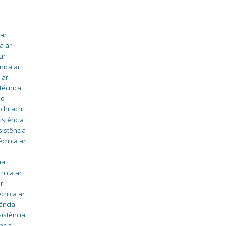
 ar
a ar
ar
nica ar
 ar
técnica
do
 hitachi
istência
sistência
écnica ar
ia
cnica ar
ar
écnica ar
ência
sistência
ncia