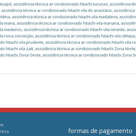
tatuapé
,
assistência técnica ar condicionado hitachi tucuruvi
,
assistência té
,
assistência técnica ar condicionado hitachi vila do anastácio
,
assistência 
oldina
,
assistência técnica ar condicionado hitachi vila madalena
,
assistên
ila maria
,
assistência técnica ar condicionado hitachi vila mariana
,
assistê
ila medeiros
,
assistência técnica ar condicionado hitachi vila mirante
,
assi
vila nova conceição
,
assistência técnica ar condicionado hitachi vila olímpia
do hitachi vila prudente
,
assistência técnica ar condicionado hitachi vila 
o hitachi vila zatt
,
assistência técnica ar condicionado hitachi Zona Norte
ado hitachi Zona Oeste
,
assistência técnica ar condicionado hitachi Zona S
me
formas de pagamento
resa