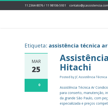
11 2364-8076 / 11 98106-5931
contato@jcassistencia.com
Etiqueta:
assistência técnica ar
Assistênci
MAR
Hitachi
25
Posted by
JC Assistência Técnica
0
Assistência Técnica Ar Condici
para conserto, manutenção, ins
da grande São Paulo, com peça
especializada e preços competi