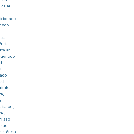
ica ar
dicionado
onado
ncia
ência
ica ar
dicionado
chi
i
nado
achi
irituba
,
ta
,
a
,
a isabel
,
ana
,
hi são
i são
sistência