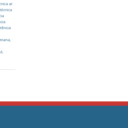
cnica ar
técnica
cia
ncia
stência
,
romana
,
,
ul
,