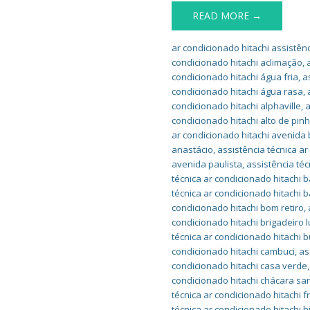
READ MORE →
ar condicionado hitachi assistênc
condicionado hitachi aclimação
,
condicionado hitachi água fria
,
a
condicionado hitachi água rasa
,
condicionado hitachi alphaville
,
a
condicionado hitachi alto de pin
ar condicionado hitachi avenida b
anastácio
,
assistência técnica a
avenida paulista
,
assistência té
técnica ar condicionado hitachi b
técnica ar condicionado hitachi b
condicionado hitachi bom retiro
,
condicionado hitachi brigadeiro l
técnica ar condicionado hitachi 
condicionado hitachi cambuci
,
as
condicionado hitachi casa verde
condicionado hitachi chácara sa
técnica ar condicionado hitachi 
técnica ar condicionado hitachi h