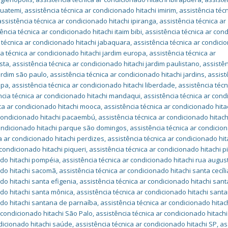
guatemi
,
assistência técnica ar condicionado hitachi imirim
,
assistência técn
assistência técnica ar condicionado hitachi ipiranga
,
assistência técnica ar
ência técnica ar condicionado hitachi itaim bibi
,
assistência técnica ar con
 técnica ar condicionado hitachi jabaquara
,
assistência técnica ar condici
ia técnica ar condicionado hitachi jardim europa
,
assistência técnica ar
ista
,
assistência técnica ar condicionado hitachi jardim paulistano
,
assistê
jardim são paulo
,
assistência técnica ar condicionado hitachi jardins
,
assist
apa
,
assistência técnica ar condicionado hitachi liberdade
,
assistência técn
ncia técnica ar condicionado hitachi mandaqui
,
assistência técnica ar con
ica ar condicionado hitachi mooca
,
assistência técnica ar condicionado hita
 condicionado hitachi pacaembú
,
assistência técnica ar condicionado hitach
condicionado hitachi parque são domingos
,
assistência técnica ar condicio
a ar condicionado hitachi perdizes
,
assistência técnica ar condicionado hit
 condicionado hitachi piqueri
,
assistência técnica ar condicionado hitachi p
ado hitachi pompéia
,
assistência técnica ar condicionado hitachi rua augus
ado hitachi sacomã
,
assistência técnica ar condicionado hitachi santa cecíli
do hitachi santa efigenia
,
assistência técnica ar condicionado hitachi sant
ado hitachi santa mônica
,
assistência técnica ar condicionado hitachi sant
ado hitachi santana de parnaíba
,
assistência técnica ar condicionado hitac
 condicionado hitachi São Palo
,
assistência técnica ar condicionado hitach
ndicionado hitachi saúde
,
assistência técnica ar condicionado hitachi SP
,
as