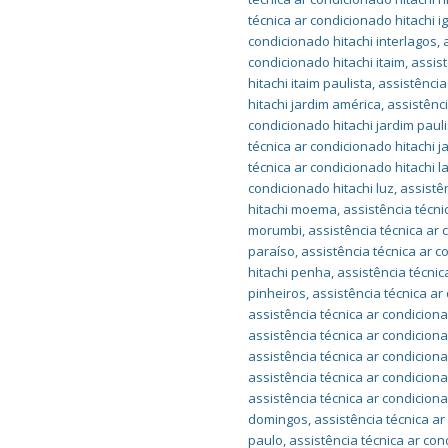
técnica ar condicionado hitachi i
condicionado hitachi interlagos
,
condicionado hitachi itaim
,
assist
hitachi itaim paulista
,
assistência
hitachi jardim américa
,
assistênc
condicionado hitachi jardim paul
técnica ar condicionado hitachi 
técnica ar condicionado hitachi l
condicionado hitachi luz
,
assistê
hitachi moema
,
assistência técn
morumbi
,
assistência técnica ar
paraíso
,
assistência técnica ar 
hitachi penha
,
assistência técnic
pinheiros
,
assistência técnica ar
assistência técnica ar condicion
assistência técnica ar condicion
assistência técnica ar condiciona
assistência técnica ar condicion
assistência técnica ar condicion
domingos
,
assistência técnica ar
paulo
,
assistência técnica ar co