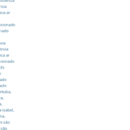
sistência
ncia
ica ar
dicionado
onado
ncia
ência
ica ar
dicionado
chi
i
nado
achi
irituba
,
ta
,
a
,
a isabel
,
ana
,
hi são
i são