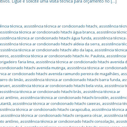
tivos. Ligue e solicite uma visita técnica para orçamento no […]
ência técnica
,
assistência técnica ar condicionado hitachi
,
assistência técn
assistência técnica ar condicionado hitachi água branca
,
assistência técnic
ssistência técnica ar condicionado hitachi água funda
,
assistência técnica 
assistência técnica ar condicionado hitachi aldeia da serra
,
assistência téc
ssistência técnica ar condicionado hitachi alto da lapa
,
assistência técnica
heiros
,
assistência técnica ar condicionado hitachi Av. Paulista
,
assistência 
rigadeiro faria lima
,
assistência técnica ar condicionado hitachi avenida 
r condicionado hitachi avenida mutinga
,
assistência técnica ar condicionado
cnica ar condicionado hitachi avenida raimundo pereira de magalhães
,
ass
airro do limão
,
assistência técnica ar condicionado hitachi barra funda
,
as
arueri
,
assistência técnica ar condicionado hitachi bela vista
,
assistência t
assistência técnica ar condicionado hitachi brás
,
assistência técnica ar
uiz antõnio
,
assistência técnica ar condicionado hitachi brooklin
,
assistênc
butantã
,
assistência técnica ar condicionado hitachi caieiras
,
assistência té
sistência técnica ar condicionado hitachi carapicuíba
,
assistência técnica 
,
assistência técnica ar condicionado hitachi cerqueira césar
,
assistência t
nto antônio
,
assistência técnica ar condicionado hitachi consolação
,
assist