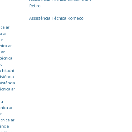
Retiro
Assistência Técnica Komeco
ica ar
a ar
ar
nica ar
 ar
técnica
do
 hitachi
istência
sistência
écnica ar
ia
cnica ar
ar
écnica ar
ência