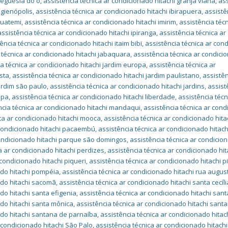
freguesia do ó
,
assistência técnica ar condicionado hitachi granja viana
,
as
igienópolis
,
assistência técnica ar condicionado hitachi ibirapuera
,
assistê
guatemi
,
assistência técnica ar condicionado hitachi imirim
,
assistência técn
assistência técnica ar condicionado hitachi ipiranga
,
assistência técnica ar
ência técnica ar condicionado hitachi itaim bibi
,
assistência técnica ar con
 técnica ar condicionado hitachi jabaquara
,
assistência técnica ar condici
ia técnica ar condicionado hitachi jardim europa
,
assistência técnica ar
ista
,
assistência técnica ar condicionado hitachi jardim paulistano
,
assistê
jardim são paulo
,
assistência técnica ar condicionado hitachi jardins
,
assist
apa
,
assistência técnica ar condicionado hitachi liberdade
,
assistência técn
ncia técnica ar condicionado hitachi mandaqui
,
assistência técnica ar con
ica ar condicionado hitachi mooca
,
assistência técnica ar condicionado hita
 condicionado hitachi pacaembú
,
assistência técnica ar condicionado hitach
condicionado hitachi parque são domingos
,
assistência técnica ar condicio
a ar condicionado hitachi perdizes
,
assistência técnica ar condicionado hit
 condicionado hitachi piqueri
,
assistência técnica ar condicionado hitachi p
ado hitachi pompéia
,
assistência técnica ar condicionado hitachi rua augus
ado hitachi sacomã
,
assistência técnica ar condicionado hitachi santa cecíli
do hitachi santa efigenia
,
assistência técnica ar condicionado hitachi sant
ado hitachi santa mônica
,
assistência técnica ar condicionado hitachi sant
ado hitachi santana de parnaíba
,
assistência técnica ar condicionado hitac
 condicionado hitachi São Palo
,
assistência técnica ar condicionado hitach