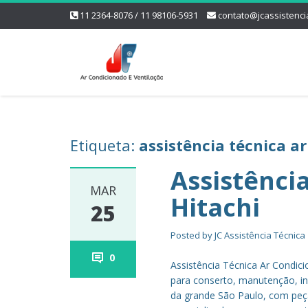
11 2364-8076 / 11 98106-5931
contato@jcassistenci
Etiqueta:
assistência técnica a
Assistênci
MAR
Hitachi
25
Posted by
JC Assistência Técnica
0
Assistência Técnica Ar Condici
para conserto, manutenção, ins
da grande São Paulo, com peça