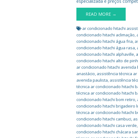
especializada e preços competi
READ MORE →
ar condicionado hitachi assist
condicionado hitachi aclimação
,
condicionado hitachi água fria
,
a
condicionado hitachi água rasa
,
condicionado hitachi alphaville
,
a
condicionado hitachi alto de pin
ar condicionado hitachi avenida b
anastácio
,
assistência técnica a
avenida paulista
,
assistência té
técnica ar condicionado hitachi b
técnica ar condicionado hitachi b
condicionado hitachi bom retiro
,
condicionado hitachi brigadeiro l
técnica ar condicionado hitachi 
condicionado hitachi cambuci
,
as
condicionado hitachi casa verde
condicionado hitachi chácara sa