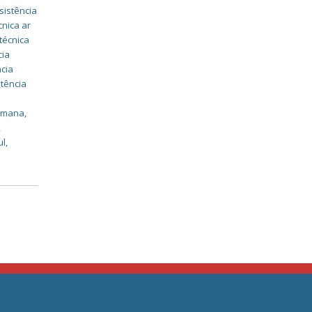
sistência
cnica ar
técnica
cia
ncia
stência
,
romana
,
,
ul
,