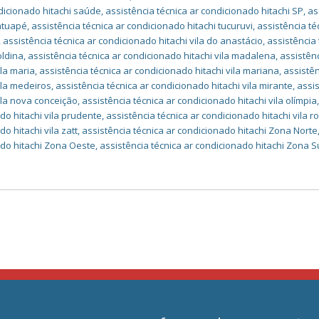
ndicionado hitachi saúde
,
assistência técnica ar condicionado hitachi SP
,
as
tatuapé
,
assistência técnica ar condicionado hitachi tucuruvi
,
assistência té
,
assistência técnica ar condicionado hitachi vila do anastácio
,
assistência 
oldina
,
assistência técnica ar condicionado hitachi vila madalena
,
assistên
ila maria
,
assistência técnica ar condicionado hitachi vila mariana
,
assistê
ila medeiros
,
assistência técnica ar condicionado hitachi vila mirante
,
assi
vila nova conceição
,
assistência técnica ar condicionado hitachi vila olímpia
do hitachi vila prudente
,
assistência técnica ar condicionado hitachi vila 
o hitachi vila zatt
,
assistência técnica ar condicionado hitachi Zona Norte
ado hitachi Zona Oeste
,
assistência técnica ar condicionado hitachi Zona S