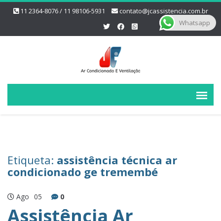
11 2364-8076 / 11 98106-5931
contato@jcassistencia.com.br
Whatsapp
Etiqueta:
assistência técnica ar
condicionado ge tremembé
Ago
05
0
Assistência Ar