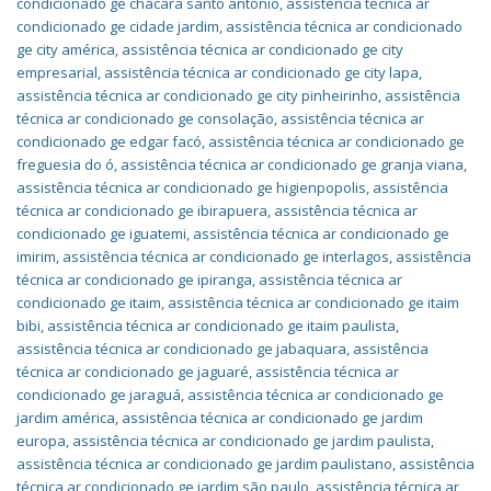
condicionado ge chácara santo antônio
,
assistência técnica ar
condicionado ge cidade jardim
,
assistência técnica ar condicionado
ge city américa
,
assistência técnica ar condicionado ge city
empresarial
,
assistência técnica ar condicionado ge city lapa
,
assistência técnica ar condicionado ge city pinheirinho
,
assistência
técnica ar condicionado ge consolação
,
assistência técnica ar
condicionado ge edgar facó
,
assistência técnica ar condicionado ge
freguesia do ó
,
assistência técnica ar condicionado ge granja viana
,
assistência técnica ar condicionado ge higienpopolis
,
assistência
técnica ar condicionado ge ibirapuera
,
assistência técnica ar
condicionado ge iguatemi
,
assistência técnica ar condicionado ge
imirim
,
assistência técnica ar condicionado ge interlagos
,
assistência
técnica ar condicionado ge ipiranga
,
assistência técnica ar
condicionado ge itaim
,
assistência técnica ar condicionado ge itaim
bibi
,
assistência técnica ar condicionado ge itaim paulista
,
assistência técnica ar condicionado ge jabaquara
,
assistência
técnica ar condicionado ge jaguaré
,
assistência técnica ar
condicionado ge jaraguá
,
assistência técnica ar condicionado ge
jardim américa
,
assistência técnica ar condicionado ge jardim
europa
,
assistência técnica ar condicionado ge jardim paulista
,
assistência técnica ar condicionado ge jardim paulistano
,
assistência
técnica ar condicionado ge jardim são paulo
,
assistência técnica ar