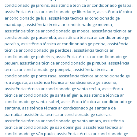
condicionado ge jardins
,
assistência técnica ar condicionado ge lapa
,
assistência técnica ar condicionado ge liberdade
,
assistência técnica
ar condicionado ge luz
,
assistência técnica ar condicionado ge
mandaqui
,
assistência técnica ar condicionado ge moema
,
assistência técnica ar condicionado ge mooca
,
assistência técnica ar
condicionado ge pacaembú
,
assistência técnica ar condicionado ge
paraíso
,
assistência técnica ar condicionado ge penha
,
assistência
técnica ar condicionado ge perdizes
,
assistência técnica ar
condicionado ge pinheiros
,
assistência técnica ar condicionado ge
piqueri
,
assistência técnica ar condicionado ge pirituba
,
assistência
técnica ar condicionado ge pompéia
,
assistência técnica ar
condicionado ge ponte rasa
,
assistência técnica ar condicionado ge
rua augusta
,
assistência técnica ar condicionado ge sacomã
,
assistência técnica ar condicionado ge santa cecília
,
assistência
técnica ar condicionado ge santa efigênia
,
assistência técnica ar
condicionado ge santa isabel
,
assistência técnica ar condicionado ge
santana
,
assistência técnica ar condicionado ge santana de
parnaíba. assistência técnica ar condicionado ge caieiras
,
assistência técnica ar condicionado ge santo amaro
,
assistência
técnica ar condicionado ge são domingos
,
assistência técnica ar
condicionado ge são paulo
,
assistência técnica ar condicionado ge