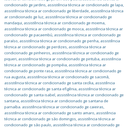
condicionado ge jardins
,
assistência técnica ar condicionado ge lapa
,
assistência técnica ar condicionado ge liberdade
,
assistência técnica
ar condicionado ge luz
,
assistência técnica ar condicionado ge
mandaqui
,
assistência técnica ar condicionado ge moema
,
assistência técnica ar condicionado ge mooca
,
assistência técnica ar
condicionado ge pacaembú
,
assistência técnica ar condicionado ge
paraíso
,
assistência técnica ar condicionado ge penha
,
assistência
técnica ar condicionado ge perdizes
,
assistência técnica ar
condicionado ge pinheiros
,
assistência técnica ar condicionado ge
piqueri
,
assistência técnica ar condicionado ge pirituba
,
assistência
técnica ar condicionado ge pompéia
,
assistência técnica ar
condicionado ge ponte rasa
,
assistência técnica ar condicionado ge
rua augusta
,
assistência técnica ar condicionado ge sacomã
,
assistência técnica ar condicionado ge santa cecília
,
assistência
técnica ar condicionado ge santa efigênia
,
assistência técnica ar
condicionado ge santa isabel
,
assistência técnica ar condicionado ge
santana
,
assistência técnica ar condicionado ge santana de
parnaíba. assistência técnica ar condicionado ge caieiras
,
assistência técnica ar condicionado ge santo amaro
,
assistência
técnica ar condicionado ge são domingos
,
assistência técnica ar
condicionado ge são paulo
,
assistência técnica ar condicionado ge