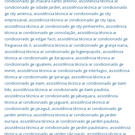
condicionado ge chácara santo antônio
,
assistência técnica ar
condicionado ge cidade jardim
,
assistência técnica ar condicionado
ge city américa
,
assistência técnica ar condicionado ge city
empresarial
,
assistência técnica ar condicionado ge city lapa
,
assistência técnica ar condicionado ge city pinheirinho
,
assistência
técnica ar condicionado ge consolação
,
assistência técnica ar
condicionado ge edgar facó
,
assistência técnica ar condicionado ge
freguesia do ó
,
assistência técnica ar condicionado ge granja viana
,
assistência técnica ar condicionado ge higienpopolis
,
assistência
técnica ar condicionado ge ibirapuera
,
assistência técnica ar
condicionado ge iguatemi
,
assistência técnica ar condicionado ge
imirim
,
assistência técnica ar condicionado ge interlagos
,
assistência
técnica ar condicionado ge ipiranga
,
assistência técnica ar
condicionado ge itaim
,
assistência técnica ar condicionado ge itaim
bibi
,
assistência técnica ar condicionado ge itaim paulista
,
assistência técnica ar condicionado ge jabaquara
,
assistência
técnica ar condicionado ge jaguaré
,
assistência técnica ar
condicionado ge jaraguá
,
assistência técnica ar condicionado ge
jardim américa
,
assistência técnica ar condicionado ge jardim
europa
,
assistência técnica ar condicionado ge jardim paulista
,
assistência técnica ar condicionado ge jardim paulistano
,
assistência
técnica ar condicionado ge jardim são paulo
,
assistência técnica ar