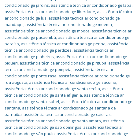
condicionado ge jardins
,
assistência técnica ar condicionado ge lapa
,
assistência técnica ar condicionado ge liberdade
,
assistência técnica
ar condicionado ge luz
,
assistência técnica ar condicionado ge
mandaqui
,
assistência técnica ar condicionado ge moema
,
assistência técnica ar condicionado ge mooca
,
assistência técnica ar
condicionado ge pacaembú
,
assistência técnica ar condicionado ge
paraíso
,
assistência técnica ar condicionado ge penha
,
assistência
técnica ar condicionado ge perdizes
,
assistência técnica ar
condicionado ge pinheiros
,
assistência técnica ar condicionado ge
piqueri
,
assistência técnica ar condicionado ge pirituba
,
assistência
técnica ar condicionado ge pompéia
,
assistência técnica ar
condicionado ge ponte rasa
,
assistência técnica ar condicionado ge
rua augusta
,
assistência técnica ar condicionado ge sacomã
,
assistência técnica ar condicionado ge santa cecília
,
assistência
técnica ar condicionado ge santa efigênia
,
assistência técnica ar
condicionado ge santa isabel
,
assistência técnica ar condicionado ge
santana
,
assistência técnica ar condicionado ge santana de
parnaíba. assistência técnica ar condicionado ge caieiras
,
assistência técnica ar condicionado ge santo amaro
,
assistência
técnica ar condicionado ge são domingos
,
assistência técnica ar
condicionado ge são paulo
,
assistência técnica ar condicionado ge