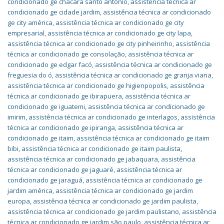
condicionado ge chácara santo antônio
,
assistência técnica ar
condicionado ge cidade jardim
,
assistência técnica ar condicionado
ge city américa
,
assistência técnica ar condicionado ge city
empresarial
,
assistência técnica ar condicionado ge city lapa
,
assistência técnica ar condicionado ge city pinheirinho
,
assistência
técnica ar condicionado ge consolação
,
assistência técnica ar
condicionado ge edgar facó
,
assistência técnica ar condicionado ge
freguesia do ó
,
assistência técnica ar condicionado ge granja viana
,
assistência técnica ar condicionado ge higienpopolis
,
assistência
técnica ar condicionado ge ibirapuera
,
assistência técnica ar
condicionado ge iguatemi
,
assistência técnica ar condicionado ge
imirim
,
assistência técnica ar condicionado ge interlagos
,
assistência
técnica ar condicionado ge ipiranga
,
assistência técnica ar
condicionado ge itaim
,
assistência técnica ar condicionado ge itaim
bibi
,
assistência técnica ar condicionado ge itaim paulista
,
assistência técnica ar condicionado ge jabaquara
,
assistência
técnica ar condicionado ge jaguaré
,
assistência técnica ar
condicionado ge jaraguá
,
assistência técnica ar condicionado ge
jardim américa
,
assistência técnica ar condicionado ge jardim
europa
,
assistência técnica ar condicionado ge jardim paulista
,
assistência técnica ar condicionado ge jardim paulistano
,
assistência
técnica ar condicionado ge jardim são paulo
,
assistência técnica ar