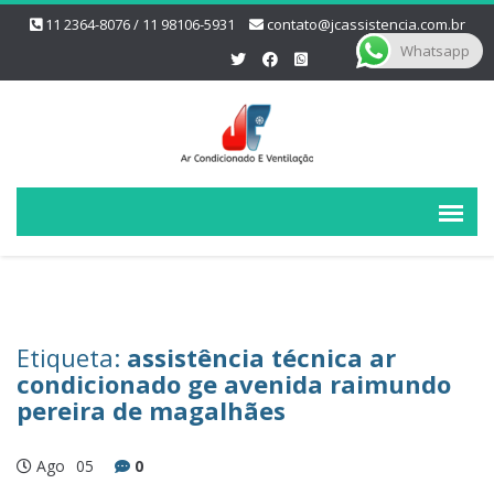
11 2364-8076 / 11 98106-5931
contato@jcassistencia.com.br
Whatsapp
Etiqueta:
assistência técnica ar
condicionado ge avenida raimundo
pereira de magalhães
Ago
05
0