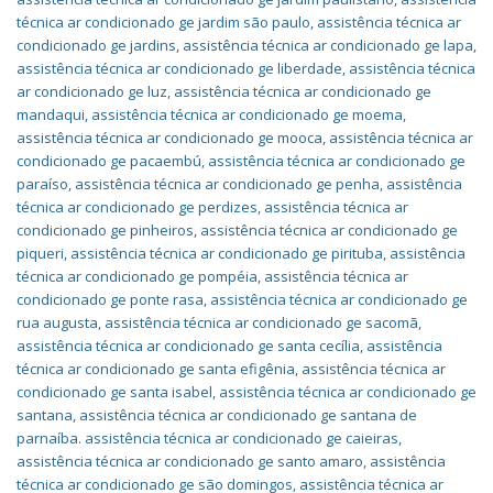
técnica ar condicionado ge jardim são paulo
,
assistência técnica ar
condicionado ge jardins
,
assistência técnica ar condicionado ge lapa
,
assistência técnica ar condicionado ge liberdade
,
assistência técnica
ar condicionado ge luz
,
assistência técnica ar condicionado ge
mandaqui
,
assistência técnica ar condicionado ge moema
,
assistência técnica ar condicionado ge mooca
,
assistência técnica ar
condicionado ge pacaembú
,
assistência técnica ar condicionado ge
paraíso
,
assistência técnica ar condicionado ge penha
,
assistência
técnica ar condicionado ge perdizes
,
assistência técnica ar
condicionado ge pinheiros
,
assistência técnica ar condicionado ge
piqueri
,
assistência técnica ar condicionado ge pirituba
,
assistência
técnica ar condicionado ge pompéia
,
assistência técnica ar
condicionado ge ponte rasa
,
assistência técnica ar condicionado ge
rua augusta
,
assistência técnica ar condicionado ge sacomã
,
assistência técnica ar condicionado ge santa cecília
,
assistência
técnica ar condicionado ge santa efigênia
,
assistência técnica ar
condicionado ge santa isabel
,
assistência técnica ar condicionado ge
santana
,
assistência técnica ar condicionado ge santana de
parnaíba. assistência técnica ar condicionado ge caieiras
,
assistência técnica ar condicionado ge santo amaro
,
assistência
técnica ar condicionado ge são domingos
,
assistência técnica ar