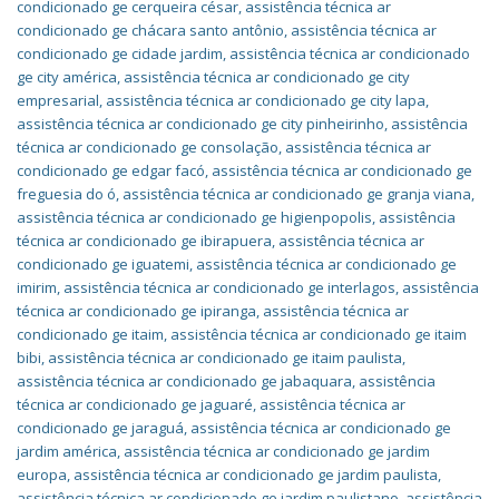
condicionado ge cerqueira césar
,
assistência técnica ar
condicionado ge chácara santo antônio
,
assistência técnica ar
condicionado ge cidade jardim
,
assistência técnica ar condicionado
ge city américa
,
assistência técnica ar condicionado ge city
empresarial
,
assistência técnica ar condicionado ge city lapa
,
assistência técnica ar condicionado ge city pinheirinho
,
assistência
técnica ar condicionado ge consolação
,
assistência técnica ar
condicionado ge edgar facó
,
assistência técnica ar condicionado ge
freguesia do ó
,
assistência técnica ar condicionado ge granja viana
,
assistência técnica ar condicionado ge higienpopolis
,
assistência
técnica ar condicionado ge ibirapuera
,
assistência técnica ar
condicionado ge iguatemi
,
assistência técnica ar condicionado ge
imirim
,
assistência técnica ar condicionado ge interlagos
,
assistência
técnica ar condicionado ge ipiranga
,
assistência técnica ar
condicionado ge itaim
,
assistência técnica ar condicionado ge itaim
bibi
,
assistência técnica ar condicionado ge itaim paulista
,
assistência técnica ar condicionado ge jabaquara
,
assistência
técnica ar condicionado ge jaguaré
,
assistência técnica ar
condicionado ge jaraguá
,
assistência técnica ar condicionado ge
jardim américa
,
assistência técnica ar condicionado ge jardim
europa
,
assistência técnica ar condicionado ge jardim paulista
,
assistência técnica ar condicionado ge jardim paulistano
,
assistência