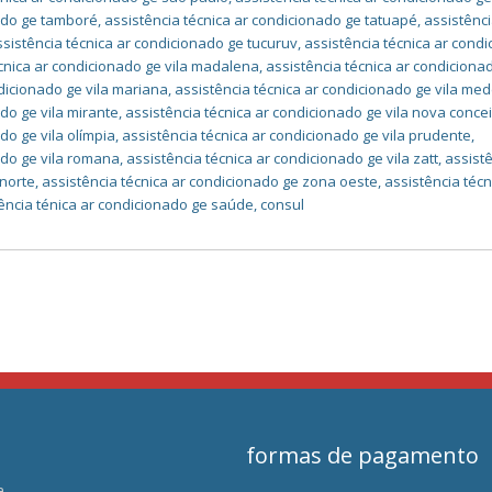
nado ge tamboré
,
assistência técnica ar condicionado ge tatuapé
,
assistênci
ssistência técnica ar condicionado ge tucuruv
,
assistência técnica ar cond
écnica ar condicionado ge vila madalena
,
assistência técnica ar condicionad
ndicionado ge vila mariana
,
assistência técnica ar condicionado ge vila med
do ge vila mirante
,
assistência técnica ar condicionado ge vila nova conce
do ge vila olímpia
,
assistência técnica ar condicionado ge vila prudente
,
ado ge vila romana
,
assistência técnica ar condicionado ge vila zatt
,
assist
 norte
,
assistência técnica ar condicionado ge zona oeste
,
assistência técn
ência ténica ar condicionado ge saúde
,
consul
formas de pagamento
a