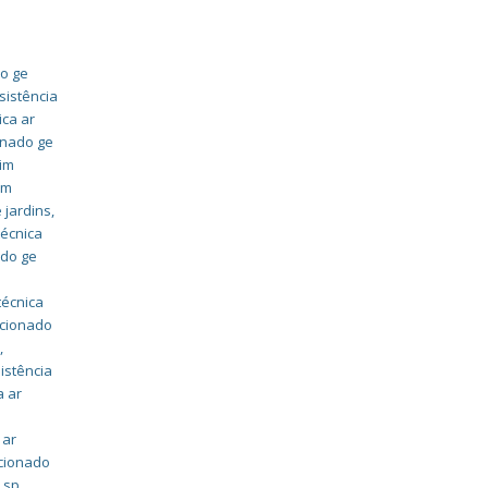
r
do ge
sistência
ica ar
onado ge
dim
im
 jardins
,
técnica
ado ge
técnica
icionado
a
,
istência
a ar
 ar
icionado
 sp
,