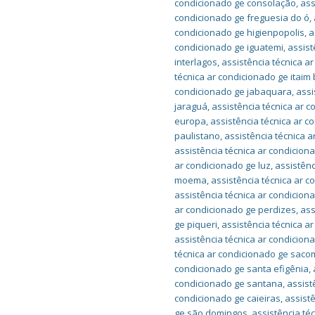
condicionado ge consolação
,
ass
condicionado ge freguesia do ó
,
condicionado ge higienpopolis
,
a
condicionado ge iguatemi
,
assist
interlagos
,
assistência técnica a
técnica ar condicionado ge itaim 
condicionado ge jabaquara
,
assi
jaraguá
,
assistência técnica ar 
europa
,
assistência técnica ar c
paulistano
,
assistência técnica 
assistência técnica ar condicion
ar condicionado ge luz
,
assistên
moema
,
assistência técnica ar 
assistência técnica ar condicion
ar condicionado ge perdizes
,
ass
ge piqueri
,
assistência técnica a
assistência técnica ar condicion
técnica ar condicionado ge sac
condicionado ge santa efigênia
,
condicionado ge santana
,
assist
condicionado ge caieiras
,
assist
ge são domingos
,
assistência té