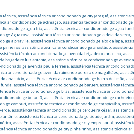
a técnica
,
assisência técnica ar condicionado ge city jaraguá
,
assistência t
nica ar condicionado ge aclimação
,
assistência técnica ar condicionado ge
ondicionado ge água fria
,
assistência técnica ar condicionado ge água fun
ado ge água rasa
,
assistência técnica ar condicionado ge aldeia da serra
,
do ge alphaville
,
assistência técnica ar condicionado ge alto da lapa
,
assi
de pinheiros
,
assistência técnica ar condicionado ge anastácio
,
assistência
ssistência técnica ar condicionado ge avenida brigadeiro faria lima
,
assis
da brigadeiro luiz antonio
,
assistência técnica ar condicionado ge avenid
condicionado ge avenida paula ferreira
,
assistência técnica ar condicionad
cnica ar condicionado ge avenida raimundo pereira de magalhães
,
assistê
a do anastácio
,
assistência técnica ar condicionado ge bairro do limão
,
assi
a funda
,
assistência técnica ar condicionado ge barueri
,
assistência técnica
tência técnica ar condicionado ge brás
,
assistência técnica ar condiciona
condicionado ge butantã
,
assistência técnica ar condicionado ge cachoeiri
ado ge cambuci
,
assistência técnica ar condicionado ge carapicuíba
,
assist
 verde
,
assistência técnica ar condicionado ge cerqueira césar
,
assistência
o antônio
,
assistência técnica ar condicionado ge cidade jardim
,
assistênc
américa
,
assistência técnica ar condicionado ge city empresarial
,
assistênci
stência técnica ar condicionado ge city pinheirinho
,
assistência técnica ar