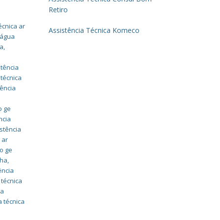
Retiro
écnica ar
Assistência Técnica Komeco
 água
da
,
stência
 técnica
tência
a
o ge
ncia
stência
 ar
do ge
nha
,
ência
 técnica
ia
a técnica