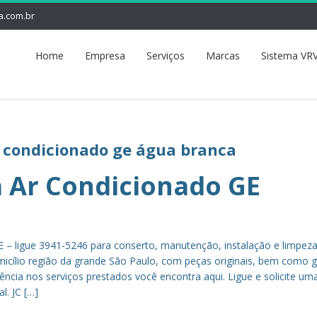
a.com.br
Home
Empresa
Serviços
Marcas
Sistema VRV
r condicionado ge água branca
a Ar Condicionado GE
E – ligue 3941-5246 para conserto, manutenção, instalação e limpeza
icílio região da grande São Paulo, com peças originais, bem como g
ência nos serviços prestados você encontra aqui. Ligue e solicite uma
l. JC […]