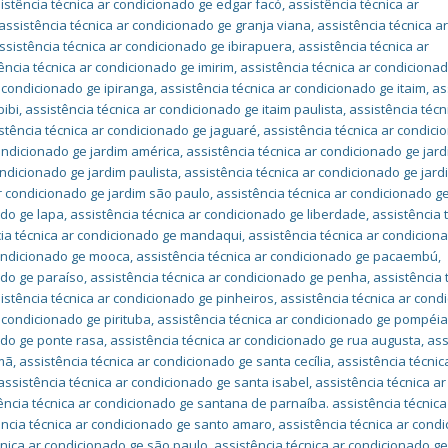
istência técnica ar condicionado ge edgar facó
,
assistência técnica ar
assistência técnica ar condicionado ge granja viana
,
assistência técnica a
ssistência técnica ar condicionado ge ibirapuera
,
assistência técnica ar
ência técnica ar condicionado ge imirim
,
assistência técnica ar condiciona
r condicionado ge ipiranga
,
assistência técnica ar condicionado ge itaim
,
as
bibi
,
assistência técnica ar condicionado ge itaim paulista
,
assistência técn
stência técnica ar condicionado ge jaguaré
,
assistência técnica ar condici
condicionado ge jardim américa
,
assistência técnica ar condicionado ge jar
ondicionado ge jardim paulista
,
assistência técnica ar condicionado ge jard
ar condicionado ge jardim são paulo
,
assistência técnica ar condicionado ge
ado ge lapa
,
assistência técnica ar condicionado ge liberdade
,
assistência 
cia técnica ar condicionado ge mandaqui
,
assistência técnica ar condicion
condicionado ge mooca
,
assistência técnica ar condicionado ge pacaembú
,
ado ge paraíso
,
assistência técnica ar condicionado ge penha
,
assistência 
istência técnica ar condicionado ge pinheiros
,
assistência técnica ar cond
r condicionado ge pirituba
,
assistência técnica ar condicionado ge pompéi
ado ge ponte rasa
,
assistência técnica ar condicionado ge rua augusta
,
ass
omã
,
assistência técnica ar condicionado ge santa cecília
,
assistência técnic
assistência técnica ar condicionado ge santa isabel
,
assistência técnica ar
ência técnica ar condicionado ge santana de parnaíba. assistência técnica
ência técnica ar condicionado ge santo amaro
,
assistência técnica ar cond
cnica ar condicionado ge são paulo
,
assistência técnica ar condicionado ge