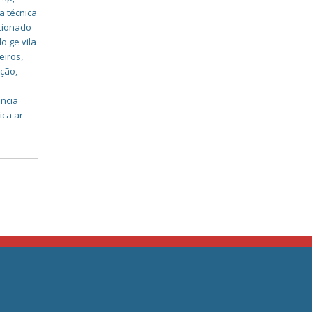
a técnica
icionado
o ge vila
eiros
,
ição
,
ência
ica ar