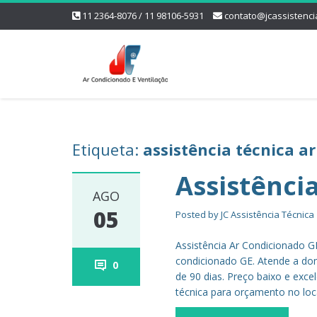
11 2364-8076 / 11 98106-5931
contato@jcassistenci
Etiqueta:
assistência técnica a
Assistênci
AGO
05
Posted by
JC Assistência Técnica
Assistência Ar Condicionado G
condicionado GE. Atende a dom
0
de 90 dias. Preço baixo e excel
técnica para orçamento no loca