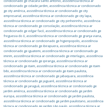
condicionado ge chácara santo antônio
,
assistência técnica ar
condicionado ge cidade jardim
,
assistência técnica ar condicionado
ge city américa
,
assistência técnica ar condicionado ge city
empresarial
,
assistência técnica ar condicionado ge city lapa
,
assistência técnica ar condicionado ge city pinheirinho
,
assistência
técnica ar condicionado ge consolação
,
assistência técnica ar
condicionado ge edgar facó
,
assistência técnica ar condicionado ge
freguesia do ó
,
assistência técnica ar condicionado ge granja viana
,
assistência técnica ar condicionado ge higienpopolis
,
assistência
técnica ar condicionado ge ibirapuera
,
assistência técnica ar
condicionado ge iguatemi
,
assistência técnica ar condicionado ge
imirim
,
assistência técnica ar condicionado ge interlagos
,
assistência
técnica ar condicionado ge ipiranga
,
assistência técnica ar
condicionado ge itaim
,
assistência técnica ar condicionado ge itaim
bibi
,
assistência técnica ar condicionado ge itaim paulista
,
assistência técnica ar condicionado ge jabaquara
,
assistência
técnica ar condicionado ge jaguaré
,
assistência técnica ar
condicionado ge jaraguá
,
assistência técnica ar condicionado ge
jardim américa
,
assistência técnica ar condicionado ge jardim
europa
,
assistência técnica ar condicionado ge jardim paulista
,
assistência técnica ar condicionado ge jardim paulistano
,
assistência
técnica ar condicionado ge jardim são paulo
,
assistência técnica ar