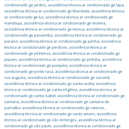
condicionado ge jardins
,
assistência técnica ar condicionado ge lapa
,
assistência técnica ar condicionado ge liberdade
,
assistência técnica
ar condicionado ge luz
,
assistência técnica ar condicionado ge
mandaqui
,
assistência técnica ar condicionado ge moema
,
assistência técnica ar condicionado ge mooca
,
assistência técnica ar
condicionado ge pacaembú
,
assistência técnica ar condicionado ge
paraíso
,
assistência técnica ar condicionado ge penha
,
assistência
técnica ar condicionado ge perdizes
,
assistência técnica ar
condicionado ge pinheiros
,
assistência técnica ar condicionado ge
piqueri
,
assistência técnica ar condicionado ge pirituba
,
assistência
técnica ar condicionado ge pompéia
,
assistência técnica ar
condicionado ge ponte rasa
,
assistência técnica ar condicionado ge
rua augusta
,
assistência técnica ar condicionado ge sacomã
,
assistência técnica ar condicionado ge santa cecília
,
assistência
técnica ar condicionado ge santa efigênia
,
assistência técnica ar
condicionado ge santa isabel
,
assistência técnica ar condicionado ge
santana
,
assistência técnica ar condicionado ge santana de
parnaíba. assistência técnica ar condicionado ge caieiras
,
assistência técnica ar condicionado ge santo amaro
,
assistência
técnica ar condicionado ge são domingos
,
assistência técnica ar
condicionado ge são paulo
,
assistência técnica ar condicionado ge