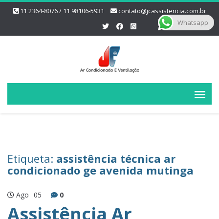
11 2364-8076 / 11 98106-5931
contato@jcassistencia.com.br
Whatsapp
Etiqueta:
assistência técnica ar
condicionado ge avenida mutinga
Ago
05
0
Assistência Ar