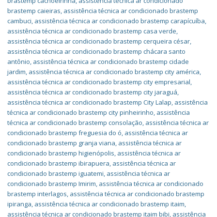
brastemp cachoeirinha
,
assistência técnica ar condicionado
brastemp caieiras
,
assistência técnica ar condicionado brastemp
cambuci
,
assistência técnica ar condicionado brastemp carapícuíba
,
assistência técnica ar condicionado brastemp casa verde
,
assistência técnica ar condicionado brastemp cerqueira césar
,
assistência técnica ar condicionado brastemp chácara santo
antônio
,
assistência técnica ar condicionado brastemp cidade
jardim
,
assistência técnica ar condicionado brastemp city américa
,
assistência técnica ar condicionado brastemp city empresarial
,
assistência técnica ar condicionado brastemp city jaraguá
,
assistência técnica ar condicionado brastemp City Lalap
,
assistência
técnica ar condicionado brastemp city pinheirinho
,
assistência
técnica ar condicionado brastemp consolação
,
assistência técnica ar
condicionado brastemp freguesia do ó
,
assistência técnica ar
condicionado brastemp granja viana
,
assistência técnica ar
condicionado brastemp higienópolis
,
assistência técnica ar
condicionado brastemp ibirapuera
,
assistência técnica ar
condicionado brastemp iguatemi
,
assistência técnica ar
condicionado brastemp Imirim
,
assistência técnica ar condicionado
brastemp interlagos
,
assistência técnica ar condicionado brastemp
ipiranga
,
assistência técnica ar condicionado brastemp itaim
,
assistência técnica ar condicionado brastemp itaim bibi
,
assistência