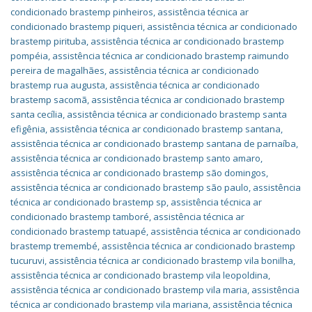
condicionado brastemp pinheiros
,
assistência técnica ar
condicionado brastemp piqueri
,
assistência técnica ar condicionado
brastemp pirituba
,
assistência técnica ar condicionado brastemp
pompéia
,
assistência técnica ar condicionado brastemp raimundo
pereira de magalhães
,
assistência técnica ar condicionado
brastemp rua augusta
,
assistência técnica ar condicionado
brastemp sacomã
,
assistência técnica ar condicionado brastemp
santa cecília
,
assistência técnica ar condicionado brastemp santa
efigênia
,
assistência técnica ar condicionado brastemp santana
,
assistência técnica ar condicionado brastemp santana de parnaíba
,
assistência técnica ar condicionado brastemp santo amaro
,
assistência técnica ar condicionado brastemp são domingos
,
assistência técnica ar condicionado brastemp são paulo
,
assistência
técnica ar condicionado brastemp sp
,
assistência técnica ar
condicionado brastemp tamboré
,
assistência técnica ar
condicionado brastemp tatuapé
,
assistência técnica ar condicionado
brastemp tremembé
,
assistência técnica ar condicionado brastemp
tucuruvi
,
assistência técnica ar condicionado brastemp vila bonilha
,
assistência técnica ar condicionado brastemp vila leopoldina
,
assistência técnica ar condicionado brastemp vila maria
,
assistência
técnica ar condicionado brastemp vila mariana
,
assistência técnica