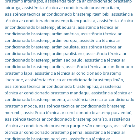
brastemp interlagos
,
assistência técnica ar condicionado brastemp
ipiranga
,
assistência técnica ar condicionado brastemp itaim
,
assistência técnica ar condicionado brastemp itaim bibi
,
assistência
técnica ar condicionado brastemp itaim paulista
,
assistência técnica
ar condicionado brastemp jabaquara
,
assistência técnica ar
condicionado brastemp jardim américa
,
assistência técnica ar
condicionado brastemp jardim europa
,
assistência técnica ar
condicionado brastemp jardim paulista
,
assistência técnica ar
condicionado brastemp jardim paulistano
,
assistência técnica ar
condicionado brastemp jardim são paulo
,
assistência técnica ar
condicionado brastemp jardins
,
assistência técnica ar condicionado
brastemp lapa
,
assistência técnica ar condicionado brastemp
liberdade
,
assistência técnica ar condicionado brastemp limão
,
assistência técnica ar condicionado brastemp luz
,
assistência
técnica ar condicionado brastemp mandaqui
,
assistência técnica ar
condicionado brastemp moema
,
assistência técnica ar condicionado
brastemp mooca
,
assistência técnica ar condicionado brastemp
morumbi
,
assistência técnica ar condicionado brastemp pacaembú
,
assistência técnica ar condicionado brastemp paraíso
,
assistência
técnica ar condicionado brastemp parque são domingos
,
assistência
técnica ar condicionado brastemp penha
,
assistência técnica ar
condicionado brastemp perdizes
,
assistência técnica ar