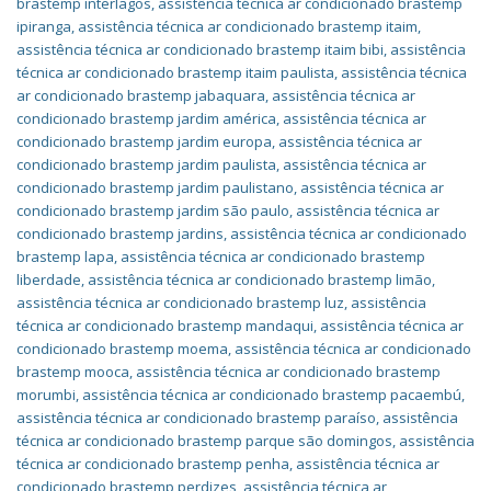
brastemp interlagos
,
assistência técnica ar condicionado brastemp
ipiranga
,
assistência técnica ar condicionado brastemp itaim
,
assistência técnica ar condicionado brastemp itaim bibi
,
assistência
técnica ar condicionado brastemp itaim paulista
,
assistência técnica
ar condicionado brastemp jabaquara
,
assistência técnica ar
condicionado brastemp jardim américa
,
assistência técnica ar
condicionado brastemp jardim europa
,
assistência técnica ar
condicionado brastemp jardim paulista
,
assistência técnica ar
condicionado brastemp jardim paulistano
,
assistência técnica ar
condicionado brastemp jardim são paulo
,
assistência técnica ar
condicionado brastemp jardins
,
assistência técnica ar condicionado
brastemp lapa
,
assistência técnica ar condicionado brastemp
liberdade
,
assistência técnica ar condicionado brastemp limão
,
assistência técnica ar condicionado brastemp luz
,
assistência
técnica ar condicionado brastemp mandaqui
,
assistência técnica ar
condicionado brastemp moema
,
assistência técnica ar condicionado
brastemp mooca
,
assistência técnica ar condicionado brastemp
morumbi
,
assistência técnica ar condicionado brastemp pacaembú
,
assistência técnica ar condicionado brastemp paraíso
,
assistência
técnica ar condicionado brastemp parque são domingos
,
assistência
técnica ar condicionado brastemp penha
,
assistência técnica ar
condicionado brastemp perdizes
,
assistência técnica ar