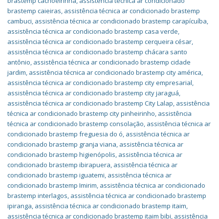
brastemp cachoeirinha
,
assistência técnica ar condicionado
brastemp caieiras
,
assistência técnica ar condicionado brastemp
cambuci
,
assistência técnica ar condicionado brastemp carapícuíba
,
assistência técnica ar condicionado brastemp casa verde
,
assistência técnica ar condicionado brastemp cerqueira césar
,
assistência técnica ar condicionado brastemp chácara santo
antônio
,
assistência técnica ar condicionado brastemp cidade
jardim
,
assistência técnica ar condicionado brastemp city américa
,
assistência técnica ar condicionado brastemp city empresarial
,
assistência técnica ar condicionado brastemp city jaraguá
,
assistência técnica ar condicionado brastemp City Lalap
,
assistência
técnica ar condicionado brastemp city pinheirinho
,
assistência
técnica ar condicionado brastemp consolação
,
assistência técnica ar
condicionado brastemp freguesia do ó
,
assistência técnica ar
condicionado brastemp granja viana
,
assistência técnica ar
condicionado brastemp higienópolis
,
assistência técnica ar
condicionado brastemp ibirapuera
,
assistência técnica ar
condicionado brastemp iguatemi
,
assistência técnica ar
condicionado brastemp Imirim
,
assistência técnica ar condicionado
brastemp interlagos
,
assistência técnica ar condicionado brastemp
ipiranga
,
assistência técnica ar condicionado brastemp itaim
,
assistência técnica ar condicionado brastemp itaim bibi
,
assistência