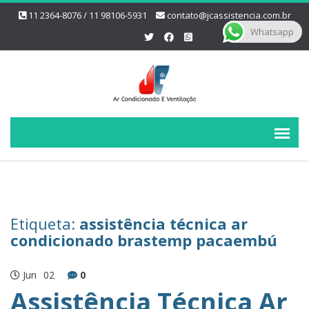
11 2364-8076 / 11 98106-5931
contato@jcassistencia.com.br
Whatsapp
Etiqueta:
assistência técnica ar
condicionado brastemp pacaembú
Jun
02
0
Assistência Técnica Ar