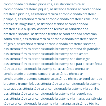
condicionado brastemp pinheiros
,
assistência técnica ar
condicionado brastemp piqueri
,
assistência técnica ar condicionado
brastemp pirituba
,
assistência técnica ar condicionado brastemp
pompéia
,
assistência técnica ar condicionado brastemp raimundo
pereira de magalhães
,
assistência técnica ar condicionado
brastemp rua augusta
,
assistência técnica ar condicionado
brastemp sacomã
,
assistência técnica ar condicionado brastemp
santa cecília
,
assistência técnica ar condicionado brastemp santa
efigênia
,
assistência técnica ar condicionado brastemp santana
,
assistência técnica ar condicionado brastemp santana de parnaíba
,
assistência técnica ar condicionado brastemp santo amaro
,
assistência técnica ar condicionado brastemp são domingos
,
assistência técnica ar condicionado brastemp são paulo
,
assistência
técnica ar condicionado brastemp sp
,
assistência técnica ar
condicionado brastemp tamboré
,
assistência técnica ar
condicionado brastemp tatuapé
,
assistência técnica ar condicionado
brastemp tremembé
,
assistência técnica ar condicionado brastemp
tucuruvi
,
assistência técnica ar condicionado brastemp vila bonilha
,
assistência técnica ar condicionado brastemp vila leopoldina
,
assistência técnica ar condicionado brastemp vila maria
,
assistência
técnica ar condicionado brastemp vila mariana
,
assistência técnica