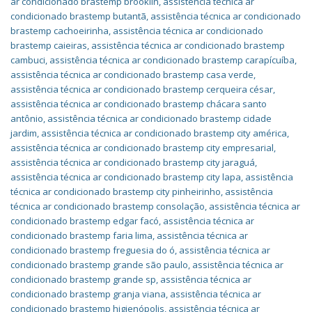
ar condicionado brastemp brooklin
,
assistência técnica ar
condicionado brastemp butantã
,
assistência técnica ar condicionado
brastemp cachoeirinha
,
assistência técnica ar condicionado
brastemp caieiras
,
assistência técnica ar condicionado brastemp
cambuci
,
assistência técnica ar condicionado brastemp carapícuíba
,
assistência técnica ar condicionado brastemp casa verde
,
assistência técnica ar condicionado brastemp cerqueira césar
,
assistência técnica ar condicionado brastemp chácara santo
antônio
,
assistência técnica ar condicionado brastemp cidade
jardim
,
assistência técnica ar condicionado brastemp city américa
,
assistência técnica ar condicionado brastemp city empresarial
,
assistência técnica ar condicionado brastemp city jaraguá
,
assistência técnica ar condicionado brastemp city lapa
,
assistência
técnica ar condicionado brastemp city pinheirinho
,
assistência
técnica ar condicionado brastemp consolação
,
assistência técnica ar
condicionado brastemp edgar facó
,
assistência técnica ar
condicionado brastemp faria lima
,
assistência técnica ar
condicionado brastemp freguesia do ó
,
assistência técnica ar
condicionado brastemp grande são paulo
,
assistência técnica ar
condicionado brastemp grande sp
,
assistência técnica ar
condicionado brastemp granja viana
,
assistência técnica ar
condicionado brastemp higienópolis
,
assistência técnica ar