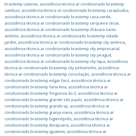
brastemp caieiras
,
assistência técnica ar condicionado brastemp
cambuci
,
assistência técnica ar condicionado brastemp carapícuíba
,
assistência técnica ar condicionado brastemp casa verde
,
assistência técnica ar condicionado brastemp cerqueira césar
,
assistência técnica ar condicionado brastemp chácara santo
antônio
,
assistência técnica ar condicionado brastemp cidade
jardim
,
assistência técnica ar condicionado brastemp city américa
,
assistência técnica ar condicionado brastemp city empresarial
,
assistência técnica ar condicionado brastemp city jaraguá
,
assistência técnica ar condicionado brastemp city lapa
,
assistência
técnica ar condicionado brastemp city pinheirinho
,
assistência
técnica ar condicionado brastemp consolação
,
assistência técnica ar
condicionado brastemp edgar facó
,
assistência técnica ar
condicionado brastemp faria lima
,
assistência técnica ar
condicionado brastemp freguesia do ó
,
assistência técnica ar
condicionado brastemp grande são paulo
,
assistência técnica ar
condicionado brastemp grande sp
,
assistência técnica ar
condicionado brastemp granja viana
,
assistência técnica ar
condicionado brastemp higienópolis
,
assistência técnica ar
condicionado brastemp ibirapuera
,
assistência técnica ar
condicionado brastemp iguatemi
,
assistência técnica ar