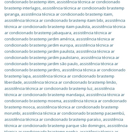
condicionado brastemp iitim
,
assistência técnica ar condicionado
brastemp interlagos
,
assistência técnica ar condicionado brastemp
ipiranga
,
assistência técnica ar condicionado brastemp itaim
,
assistência técnica ar condicionado brastemp itaim bibi
,
assistência
técnica ar condicionado brastemp itaim paulista
,
assistência técnica
ar condicionado brastemp jabaquara
,
assistência técnica ar
condicionado brastemp jardim américa
,
assistência técnica ar
condicionado brastemp jardim europa
,
assistência técnica ar
condicionado brastemp jardim paulista
,
assistência técnica ar
condicionado brastemp jardim paulistano
,
assistência técnica ar
condicionado brastemp jardim são paulo
,
assistência técnica ar
condicionado brastemp jardins
,
assistência técnica ar condicionado
brastemp lapa
,
assistência técnica ar condicionado brastemp
liberdade
,
assistência técnica ar condicionado brastemp limão
,
assistência técnica ar condicionado brastemp luz
,
assistência
técnica ar condicionado brastemp mandaqui
,
assistência técnica ar
condicionado brastemp moema
,
assistência técnica ar condicionado
brastemp mooca
,
assistência técnica ar condicionado brastemp
morumbi
,
assistência técnica ar condicionado brastemp pacaembú
,
assistência técnica ar condicionado brastemp paraíso
,
assistência
técnica ar condicionado brastemp parque são domingos
,
assistência
técnica ar condicionado brastemp penha
,
assistência técnica ar