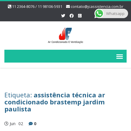
11 2364-8076 / 11 98106-5931
contato@jcassistencia.com.br
Whatsapp
Etiqueta:
assistência técnica ar
condicionado brastemp jardim
paulista
Jun
02
0