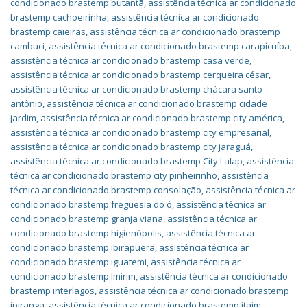
condicionado brastemp butantã
,
assistência técnica ar condicionado
brastemp cachoeirinha
,
assistência técnica ar condicionado
brastemp caieiras
,
assistência técnica ar condicionado brastemp
cambuci
,
assistência técnica ar condicionado brastemp carapícuíba
,
assistência técnica ar condicionado brastemp casa verde
,
assistência técnica ar condicionado brastemp cerqueira césar
,
assistência técnica ar condicionado brastemp chácara santo
antônio
,
assistência técnica ar condicionado brastemp cidade
jardim
,
assistência técnica ar condicionado brastemp city américa
,
assistência técnica ar condicionado brastemp city empresarial
,
assistência técnica ar condicionado brastemp city jaraguá
,
assistência técnica ar condicionado brastemp City Lalap
,
assistência
técnica ar condicionado brastemp city pinheirinho
,
assistência
técnica ar condicionado brastemp consolação
,
assistência técnica ar
condicionado brastemp freguesia do ó
,
assistência técnica ar
condicionado brastemp granja viana
,
assistência técnica ar
condicionado brastemp higienópolis
,
assistência técnica ar
condicionado brastemp ibirapuera
,
assistência técnica ar
condicionado brastemp iguatemi
,
assistência técnica ar
condicionado brastemp Imirim
,
assistência técnica ar condicionado
brastemp interlagos
,
assistência técnica ar condicionado brastemp
ipiranga
,
assistência técnica ar condicionado brastemp itaim
,