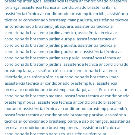
brastemp interlagos
,
assistência técnica ar condicionado brastemp
ipiranga
,
assistência técnica ar condicionado brastemp itaim
,
assistência técnica ar condicionado brastemp itaim bibi
,
assistência
técnica ar condicionado brastemp itaim paulista
,
assistência técnica
ar condicionado brastemp jabaquara
,
assistência técnica ar
condicionado brastemp jardim américa
,
assistência técnica ar
condicionado brastemp jardim europa
,
assistência técnica ar
condicionado brastemp jardim paulista
,
assistência técnica ar
condicionado brastemp jardim paulistano
,
assistência técnica ar
condicionado brastemp jardim são paulo
,
assistência técnica ar
condicionado brastemp jardins
,
assistência técnica ar condicionado
brastemp lapa
,
assistência técnica ar condicionado brastemp
liberdade
,
assistência técnica ar condicionado brastemp limão
,
assistência técnica ar condicionado brastemp luz
,
assistência
técnica ar condicionado brastemp mandaqui
,
assistência técnica ar
condicionado brastemp moema
,
assistência técnica ar condicionado
brastemp mooca
,
assistência técnica ar condicionado brastemp
morumbi
,
assistência técnica ar condicionado brastemp pacaembú
,
assistência técnica ar condicionado brastemp paraíso
,
assistência
técnica ar condicionado brastemp parque são domingos
,
assistência
técnica ar condicionado brastemp penha
,
assistência técnica ar
condicionado brastemp perdizes
,
assistência técnica ar