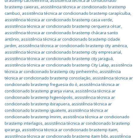
brastemp cachoeirinha
,
assistência técnica ar condicionado
brastemp caieiras
,
assistência técnica ar condicionado brastemp
cambuci
,
assistência técnica ar condicionado brastemp carapícuíba
,
assistência técnica ar condicionado brastemp casa verde
,
assistência técnica ar condicionado brastemp cerqueira césar
,
assistência técnica ar condicionado brastemp chácara santo
antônio
,
assistência técnica ar condicionado brastemp cidade
jardim
,
assistência técnica ar condicionado brastemp city américa
,
assistência técnica ar condicionado brastemp city empresarial
,
assistência técnica ar condicionado brastemp city jaraguá
,
assistência técnica ar condicionado brastemp City Lalap
,
assistência
técnica ar condicionado brastemp city pinheirinho
,
assistência
técnica ar condicionado brastemp consolação
,
assistência técnica ar
condicionado brastemp freguesia do ó
,
assistência técnica ar
condicionado brastemp granja viana
,
assistência técnica ar
condicionado brastemp higienópolis
,
assistência técnica ar
condicionado brastemp ibirapuera
,
assistência técnica ar
condicionado brastemp iguatemi
,
assistência técnica ar
condicionado brastemp Imirim
,
assistência técnica ar condicionado
brastemp interlagos
,
assistência técnica ar condicionado brastemp
ipiranga
,
assistência técnica ar condicionado brastemp itaim
,
assistência técnica ar condicionado brastemp itaim bibi
,
assistência