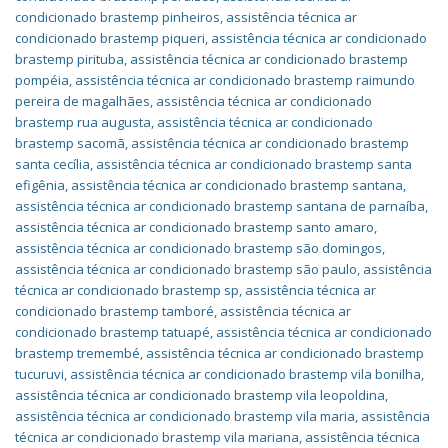
condicionado brastemp pinheiros
,
assistência técnica ar
condicionado brastemp piqueri
,
assistência técnica ar condicionado
brastemp pirituba
,
assistência técnica ar condicionado brastemp
pompéia
,
assistência técnica ar condicionado brastemp raimundo
pereira de magalhães
,
assistência técnica ar condicionado
brastemp rua augusta
,
assistência técnica ar condicionado
brastemp sacomã
,
assistência técnica ar condicionado brastemp
santa cecília
,
assistência técnica ar condicionado brastemp santa
efigênia
,
assistência técnica ar condicionado brastemp santana
,
assistência técnica ar condicionado brastemp santana de parnaíba
,
assistência técnica ar condicionado brastemp santo amaro
,
assistência técnica ar condicionado brastemp são domingos
,
assistência técnica ar condicionado brastemp são paulo
,
assistência
técnica ar condicionado brastemp sp
,
assistência técnica ar
condicionado brastemp tamboré
,
assistência técnica ar
condicionado brastemp tatuapé
,
assistência técnica ar condicionado
brastemp tremembé
,
assistência técnica ar condicionado brastemp
tucuruvi
,
assistência técnica ar condicionado brastemp vila bonilha
,
assistência técnica ar condicionado brastemp vila leopoldina
,
assistência técnica ar condicionado brastemp vila maria
,
assistência
técnica ar condicionado brastemp vila mariana
,
assistência técnica