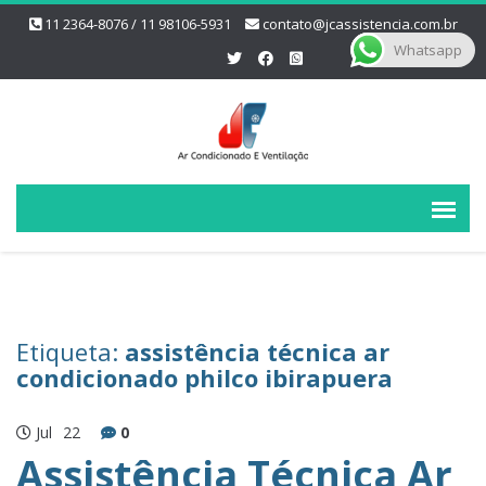
11 2364-8076 / 11 98106-5931
contato@jcassistencia.com.br
Whatsapp
Etiqueta:
assistência técnica ar
condicionado philco ibirapuera
Jul
22
0
Assistência Técnica Ar