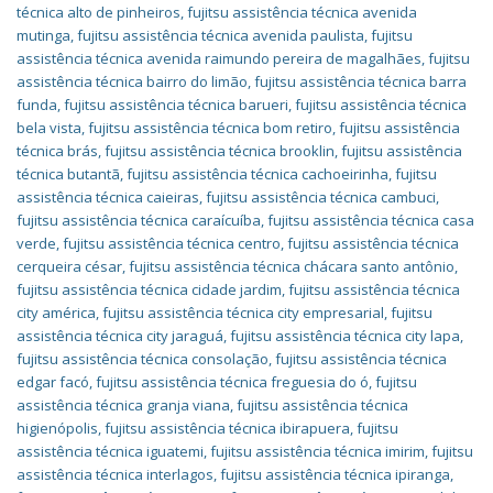
técnica alto de pinheiros
,
fujitsu assistência técnica avenida
mutinga
,
fujitsu assistência técnica avenida paulista
,
fujitsu
assistência técnica avenida raimundo pereira de magalhães
,
fujitsu
assistência técnica bairro do limão
,
fujitsu assistência técnica barra
funda
,
fujitsu assistência técnica barueri
,
fujitsu assistência técnica
bela vista
,
fujitsu assistência técnica bom retiro
,
fujitsu assistência
técnica brás
,
fujitsu assistência técnica brooklin
,
fujitsu assistência
técnica butantã
,
fujitsu assistência técnica cachoeirinha
,
fujitsu
assistência técnica caieiras
,
fujitsu assistência técnica cambuci
,
fujitsu assistência técnica caraícuíba
,
fujitsu assistência técnica casa
verde
,
fujitsu assistência técnica centro
,
fujitsu assistência técnica
cerqueira césar
,
fujitsu assistência técnica chácara santo antônio
,
fujitsu assistência técnica cidade jardim
,
fujitsu assistência técnica
city américa
,
fujitsu assistência técnica city empresarial
,
fujitsu
assistência técnica city jaraguá
,
fujitsu assistência técnica city lapa
,
fujitsu assistência técnica consolação
,
fujitsu assistência técnica
edgar facó
,
fujitsu assistência técnica freguesia do ó
,
fujitsu
assistência técnica granja viana
,
fujitsu assistência técnica
higienópolis
,
fujitsu assistência técnica ibirapuera
,
fujitsu
assistência técnica iguatemi
,
fujitsu assistência técnica imirim
,
fujitsu
assistência técnica interlagos
,
fujitsu assistência técnica ipiranga
,