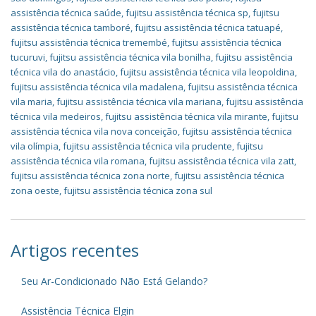
assistência técnica saúde
,
fujitsu assistência técnica sp
,
fujitsu
assistência técnica tamboré
,
fujitsu assistência técnica tatuapé
,
fujitsu assistência técnica tremembé
,
fujitsu assistência técnica
tucuruvi
,
fujitsu assistência técnica vila bonilha
,
fujitsu assistência
técnica vila do anastácio
,
fujitsu assistência técnica vila leopoldina
,
fujitsu assistência técnica vila madalena
,
fujitsu assistência técnica
vila maria
,
fujitsu assistência técnica vila mariana
,
fujitsu assistência
técnica vila medeiros
,
fujitsu assistência técnica vila mirante
,
fujitsu
assistência técnica vila nova conceição
,
fujitsu assistência técnica
vila olímpia
,
fujitsu assistência técnica vila prudente
,
fujitsu
assistência técnica vila romana
,
fujitsu assistência técnica vila zatt
,
fujitsu assistência técnica zona norte
,
fujitsu assistência técnica
zona oeste
,
fujitsu assistência técnica zona sul
Artigos recentes
Seu Ar-Condicionado Não Está Gelando?
Assistência Técnica Elgin