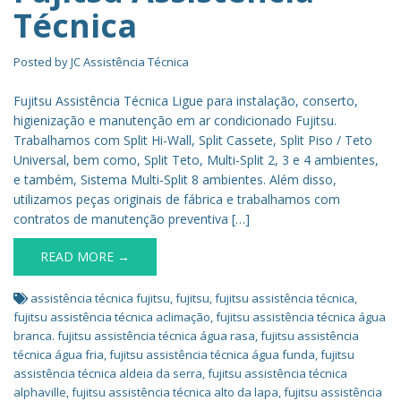
Técnica
Posted by
JC Assistência Técnica
Fujitsu Assistência Técnica Ligue para instalação, conserto,
higienização e manutenção em ar condicionado Fujitsu.
Trabalhamos com Split Hi-Wall, Split Cassete, Split Piso / Teto
Universal, bem como, Split Teto, Multi-Split 2, 3 e 4 ambientes,
e também, Sistema Multi-Split 8 ambientes. Além disso,
utilizamos peças originais de fábrica e trabalhamos com
contratos de manutenção preventiva […]
READ MORE →
assistência técnica fujitsu
,
fujitsu
,
fujitsu assistência técnica
,
fujitsu assistência técnica aclimação
,
fujitsu assistência técnica água
branca. fujitsu assistência técnica água rasa
,
fujitsu assistência
técnica água fria
,
fujitsu assistência técnica água funda
,
fujitsu
assistência técnica aldeia da serra
,
fujitsu assistência técnica
alphaville
,
fujitsu assistência técnica alto da lapa
,
fujitsu assistência