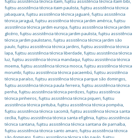
fujitsu assistência técnica itaim
,
fujitsu assistência técnica itaim bibi
,
fujitsu assistência técnica itaim paulista
,
fujitsu assistência técnica
jabaquara
,
fujitsu assistência técnica jaguaré
,
fujitsu assistência
técnica jaraguá
,
fujitsu assistência técnica jardim américa
,
fujitsu
assistência técnica jardim europa
,
fujitsu assistência técnica jardim
glicério
,
fujitsu assistência técnica jardim paulista
,
fujitsu assistência
técnica jardim paulistano
,
fujitsu assistência técnica jardim são
paulo
,
fujitsu assistência técnica jardins
,
fujitsu assistência técnica
lapa
,
fujitsu assistência técnica liberdade
,
fujitsu assistência técnica
luz
,
fujitsu assistência técnica mandaqui
,
fujitsu assistência técnica
moema
,
fujitsu assistência técnica mooca
,
fujitsu assistência técnica
morumbi
,
fujitsu assistência técnica pacaembú
,
fujitsu assistência
técnica paraíso
,
fujitsu assistência técnica parque são domingos
,
fujitsu assistência técnica paula ferreira
,
fujitsu assistência técnica
penha
,
fujitsu assistência técnica perdizes
,
fujitsu assistência
técnica pinheiros
,
fujitsu assistência técnica piqueri
,
fujitsu
assistência técnica pirituba
,
fujitsu assistência técnica pompéia
,
fujitsu assistência técnica sacomã
,
fujitsu assistência técnica santa
cecília
,
fujitsu assistência técnica santa efigênia
,
fujitsu assistência
técnica santana
,
fujitsu assistência técnica santana de parnaíba
,
fujitsu assistência técnica santo amaro
,
fujitsu assistência técnica
são domingos
,
fujitsu assistência técnica são paulo
,
fujitsu