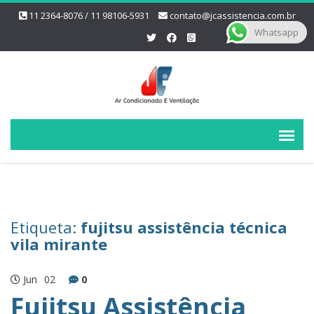
11 2364-8076 / 11 98106-5931
contato@jcassistencia.com.br
Whatsapp
Etiqueta:
fujitsu assistência técnica
vila mirante
Jun
02
0
Fujitsu Assistência