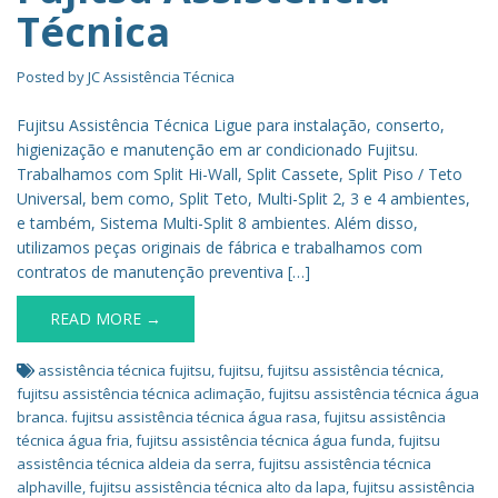
Técnica
Posted by
JC Assistência Técnica
Fujitsu Assistência Técnica Ligue para instalação, conserto,
higienização e manutenção em ar condicionado Fujitsu.
Trabalhamos com Split Hi-Wall, Split Cassete, Split Piso / Teto
Universal, bem como, Split Teto, Multi-Split 2, 3 e 4 ambientes,
e também, Sistema Multi-Split 8 ambientes. Além disso,
utilizamos peças originais de fábrica e trabalhamos com
contratos de manutenção preventiva […]
READ MORE →
assistência técnica fujitsu
,
fujitsu
,
fujitsu assistência técnica
,
fujitsu assistência técnica aclimação
,
fujitsu assistência técnica água
branca. fujitsu assistência técnica água rasa
,
fujitsu assistência
técnica água fria
,
fujitsu assistência técnica água funda
,
fujitsu
assistência técnica aldeia da serra
,
fujitsu assistência técnica
alphaville
,
fujitsu assistência técnica alto da lapa
,
fujitsu assistência