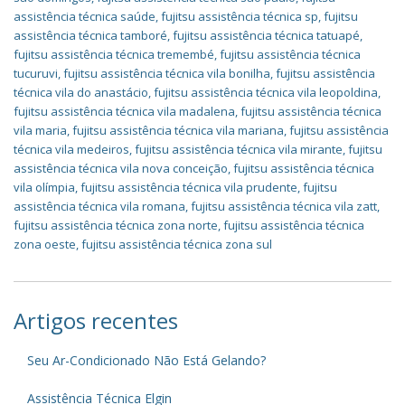
assistência técnica saúde
,
fujitsu assistência técnica sp
,
fujitsu
assistência técnica tamboré
,
fujitsu assistência técnica tatuapé
,
fujitsu assistência técnica tremembé
,
fujitsu assistência técnica
tucuruvi
,
fujitsu assistência técnica vila bonilha
,
fujitsu assistência
técnica vila do anastácio
,
fujitsu assistência técnica vila leopoldina
,
fujitsu assistência técnica vila madalena
,
fujitsu assistência técnica
vila maria
,
fujitsu assistência técnica vila mariana
,
fujitsu assistência
técnica vila medeiros
,
fujitsu assistência técnica vila mirante
,
fujitsu
assistência técnica vila nova conceição
,
fujitsu assistência técnica
vila olímpia
,
fujitsu assistência técnica vila prudente
,
fujitsu
assistência técnica vila romana
,
fujitsu assistência técnica vila zatt
,
fujitsu assistência técnica zona norte
,
fujitsu assistência técnica
zona oeste
,
fujitsu assistência técnica zona sul
Artigos recentes
Seu Ar-Condicionado Não Está Gelando?
Assistência Técnica Elgin