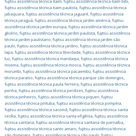
fujitsu assistência técnica itaim
,
fujitsu assistência técnica itaim bibi
,
fujitsu assistência técnica itaim paulista
,
fujitsu assistência técnica
jabaquara
,
fujitsu assistência técnica jaguaré
,
fujitsu assistência
técnica jaraguá
,
fujitsu assistência técnica jardim américa
,
fujitsu
assistência técnica jardim europa
,
fujitsu assistência técnica jardim
glicério
,
fujitsu assistência técnica jardim paulista
,
fujitsu assistência
técnica jardim paulistano
,
fujitsu assistência técnica jardim são
paulo
,
fujitsu assistência técnica jardins
,
fujitsu assistência técnica
lapa
,
fujitsu assistência técnica liberdade
,
fujitsu assistência técnica
luz
,
fujitsu assistência técnica mandaqui
,
fujitsu assistência técnica
moema
,
fujitsu assistência técnica mooca
,
fujitsu assistência técnica
morumbi
,
fujitsu assistência técnica pacaembú
,
fujitsu assistência
técnica paraíso
,
fujitsu assistência técnica parque são domingos
,
fujitsu assistência técnica paula ferreira
,
fujitsu assistência técnica
penha
,
fujitsu assistência técnica perdizes
,
fujitsu assistência
técnica pinheiros
,
fujitsu assistência técnica piqueri
,
fujitsu
assistência técnica pirituba
,
fujitsu assistência técnica pompéia
,
fujitsu assistência técnica sacomã
,
fujitsu assistência técnica santa
cecília
,
fujitsu assistência técnica santa efigênia
,
fujitsu assistência
técnica santana
,
fujitsu assistência técnica santana de parnaíba
,
fujitsu assistência técnica santo amaro
,
fujitsu assistência técnica
são domingos
,
fujitsu assistência técnica são paulo
,
fujitsu