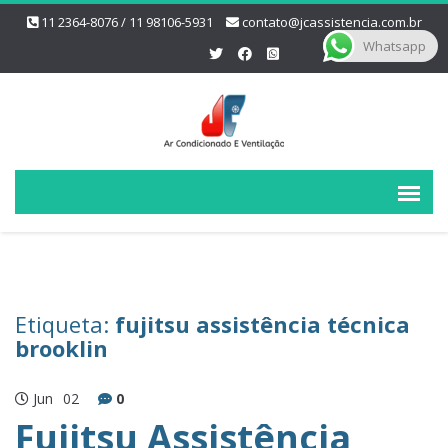
11 2364-8076 / 11 98106-5931
contato@jcassistencia.com.br
Whatsapp
Etiqueta:
fujitsu assistência técnica
brooklin
Jun
02
0
Fujitsu Assistência