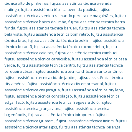
técnica alto de pinheiros
,
fujitsu assistência técnica avenida
mutinga
,
fujitsu assistência técnica avenida paulista
,
fujitsu
assistência técnica avenida raimundo pereira de magalhães
,
fujitsu
assistência técnica bairro do limão
,
fujitsu assistência técnica barra
funda
,
fujitsu assistência técnica barueri
,
fujitsu assistência técnica
bela vista
,
fujitsu assistência técnica bom retiro
,
fujitsu assistência
técnica brás
,
fujitsu assistência técnica brooklin
,
fujitsu assistência
técnica butantã
,
fujitsu assistência técnica cachoeirinha
,
fujitsu
assistência técnica caieiras
,
fujitsu assistência técnica cambuci
,
fujitsu assistência técnica caraícuíba
,
fujitsu assistência técnica casa
verde
,
fujitsu assistência técnica centro
,
fujitsu assistência técnica
cerqueira césar
,
fujitsu assistência técnica chácara santo antônio
,
fujitsu assistência técnica cidade jardim
,
fujitsu assistência técnica
city américa
,
fujitsu assistência técnica city empresarial
,
fujitsu
assistência técnica city jaraguá
,
fujitsu assistência técnica city lapa
,
fujitsu assistência técnica consolação
,
fujitsu assistência técnica
edgar facó
,
fujitsu assistência técnica freguesia do ó
,
fujitsu
assistência técnica granja viana
,
fujitsu assistência técnica
higienópolis
,
fujitsu assistência técnica ibirapuera
,
fujitsu
assistência técnica iguatemi
,
fujitsu assistência técnica imirim
,
fujitsu
assistência técnica interlagos
,
fujitsu assistência técnica ipiranga
,