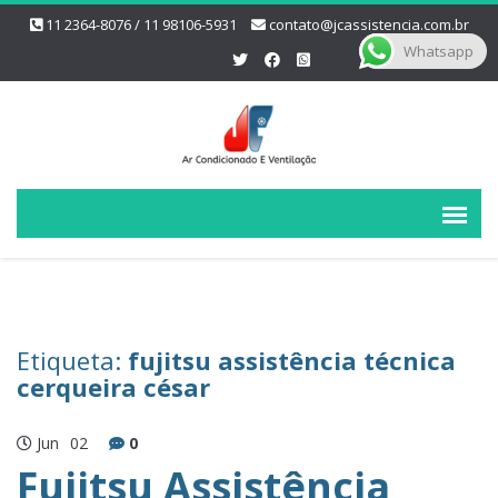
11 2364-8076 / 11 98106-5931
contato@jcassistencia.com.br
Whatsapp
Etiqueta:
fujitsu assistência técnica
cerqueira césar
Jun
02
0
Fujitsu Assistência