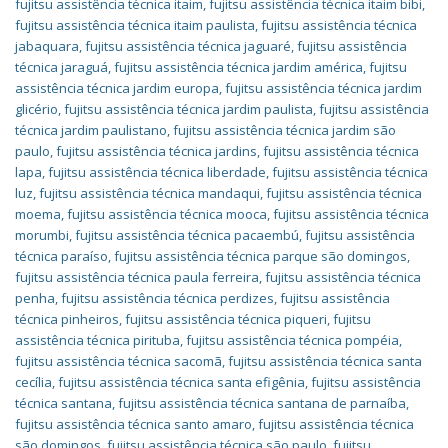
fujitsu assistência técnica itaim
,
fujitsu assistência técnica itaim bibi
,
fujitsu assistência técnica itaim paulista
,
fujitsu assistência técnica
jabaquara
,
fujitsu assistência técnica jaguaré
,
fujitsu assistência
técnica jaraguá
,
fujitsu assistência técnica jardim américa
,
fujitsu
assistência técnica jardim europa
,
fujitsu assistência técnica jardim
glicério
,
fujitsu assistência técnica jardim paulista
,
fujitsu assistência
técnica jardim paulistano
,
fujitsu assistência técnica jardim são
paulo
,
fujitsu assistência técnica jardins
,
fujitsu assistência técnica
lapa
,
fujitsu assistência técnica liberdade
,
fujitsu assistência técnica
luz
,
fujitsu assistência técnica mandaqui
,
fujitsu assistência técnica
moema
,
fujitsu assistência técnica mooca
,
fujitsu assistência técnica
morumbi
,
fujitsu assistência técnica pacaembú
,
fujitsu assistência
técnica paraíso
,
fujitsu assistência técnica parque são domingos
,
fujitsu assistência técnica paula ferreira
,
fujitsu assistência técnica
penha
,
fujitsu assistência técnica perdizes
,
fujitsu assistência
técnica pinheiros
,
fujitsu assistência técnica piqueri
,
fujitsu
assistência técnica pirituba
,
fujitsu assistência técnica pompéia
,
fujitsu assistência técnica sacomã
,
fujitsu assistência técnica santa
cecília
,
fujitsu assistência técnica santa efigênia
,
fujitsu assistência
técnica santana
,
fujitsu assistência técnica santana de parnaíba
,
fujitsu assistência técnica santo amaro
,
fujitsu assistência técnica
são domingos
,
fujitsu assistência técnica são paulo
,
fujitsu