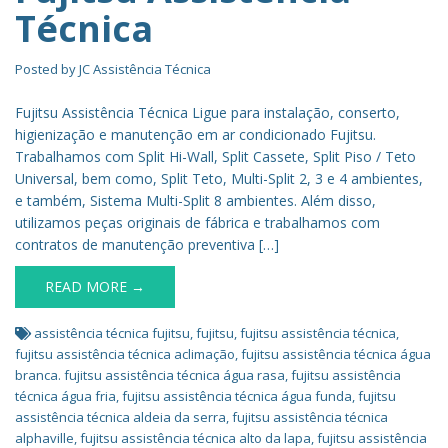
Técnica
Posted by
JC Assistência Técnica
Fujitsu Assistência Técnica Ligue para instalação, conserto,
higienização e manutenção em ar condicionado Fujitsu.
Trabalhamos com Split Hi-Wall, Split Cassete, Split Piso / Teto
Universal, bem como, Split Teto, Multi-Split 2, 3 e 4 ambientes,
e também, Sistema Multi-Split 8 ambientes. Além disso,
utilizamos peças originais de fábrica e trabalhamos com
contratos de manutenção preventiva […]
READ MORE →
assistência técnica fujitsu
,
fujitsu
,
fujitsu assistência técnica
,
fujitsu assistência técnica aclimação
,
fujitsu assistência técnica água
branca. fujitsu assistência técnica água rasa
,
fujitsu assistência
técnica água fria
,
fujitsu assistência técnica água funda
,
fujitsu
assistência técnica aldeia da serra
,
fujitsu assistência técnica
alphaville
,
fujitsu assistência técnica alto da lapa
,
fujitsu assistência