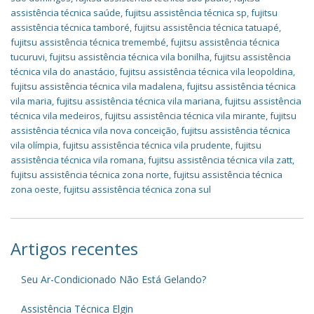
assistência técnica saúde
,
fujitsu assistência técnica sp
,
fujitsu
assistência técnica tamboré
,
fujitsu assistência técnica tatuapé
,
fujitsu assistência técnica tremembé
,
fujitsu assistência técnica
tucuruvi
,
fujitsu assistência técnica vila bonilha
,
fujitsu assistência
técnica vila do anastácio
,
fujitsu assistência técnica vila leopoldina
,
fujitsu assistência técnica vila madalena
,
fujitsu assistência técnica
vila maria
,
fujitsu assistência técnica vila mariana
,
fujitsu assistência
técnica vila medeiros
,
fujitsu assistência técnica vila mirante
,
fujitsu
assistência técnica vila nova conceição
,
fujitsu assistência técnica
vila olímpia
,
fujitsu assistência técnica vila prudente
,
fujitsu
assistência técnica vila romana
,
fujitsu assistência técnica vila zatt
,
fujitsu assistência técnica zona norte
,
fujitsu assistência técnica
zona oeste
,
fujitsu assistência técnica zona sul
Artigos recentes
Seu Ar-Condicionado Não Está Gelando?
Assistência Técnica Elgin