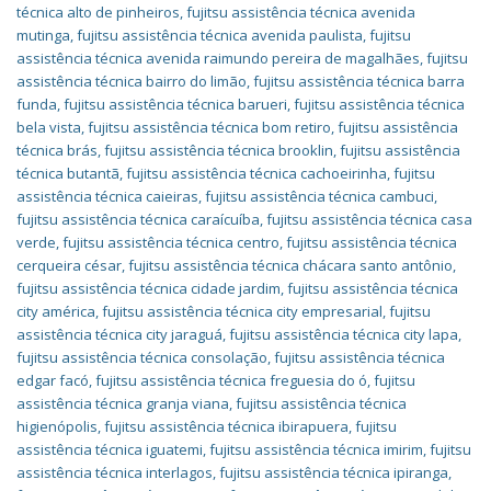
técnica alto de pinheiros
,
fujitsu assistência técnica avenida
mutinga
,
fujitsu assistência técnica avenida paulista
,
fujitsu
assistência técnica avenida raimundo pereira de magalhães
,
fujitsu
assistência técnica bairro do limão
,
fujitsu assistência técnica barra
funda
,
fujitsu assistência técnica barueri
,
fujitsu assistência técnica
bela vista
,
fujitsu assistência técnica bom retiro
,
fujitsu assistência
técnica brás
,
fujitsu assistência técnica brooklin
,
fujitsu assistência
técnica butantã
,
fujitsu assistência técnica cachoeirinha
,
fujitsu
assistência técnica caieiras
,
fujitsu assistência técnica cambuci
,
fujitsu assistência técnica caraícuíba
,
fujitsu assistência técnica casa
verde
,
fujitsu assistência técnica centro
,
fujitsu assistência técnica
cerqueira césar
,
fujitsu assistência técnica chácara santo antônio
,
fujitsu assistência técnica cidade jardim
,
fujitsu assistência técnica
city américa
,
fujitsu assistência técnica city empresarial
,
fujitsu
assistência técnica city jaraguá
,
fujitsu assistência técnica city lapa
,
fujitsu assistência técnica consolação
,
fujitsu assistência técnica
edgar facó
,
fujitsu assistência técnica freguesia do ó
,
fujitsu
assistência técnica granja viana
,
fujitsu assistência técnica
higienópolis
,
fujitsu assistência técnica ibirapuera
,
fujitsu
assistência técnica iguatemi
,
fujitsu assistência técnica imirim
,
fujitsu
assistência técnica interlagos
,
fujitsu assistência técnica ipiranga
,