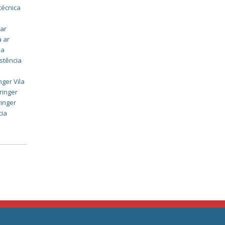
técnica
 ar
a ar
ia
stência
nger Vila
ringer
ringer
cia