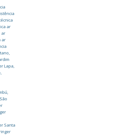
cia
istência
técnica
ica ar
 ar
a ar
ncia
stano
,
ardim
er Lapa
,
o
,
embú
,
 São
er
nger
er Santa
ringer