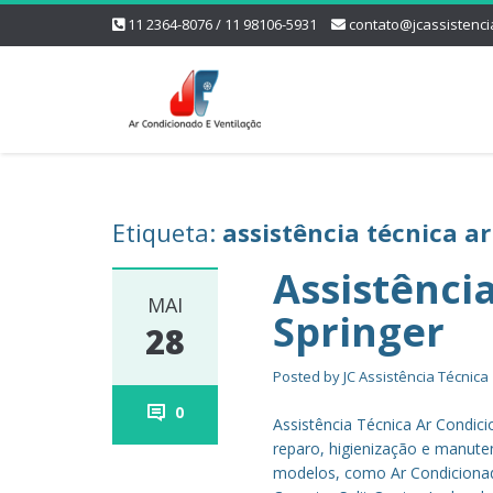
11 2364-8076 / 11 98106-5931
contato@jcassistenci
Etiqueta:
assistência técnica a
Assistênci
MAI
Springer
28
Posted by
JC Assistência Técnica
0
Assistência Técnica Ar Condici
reparo, higienização e manut
modelos, como Ar Condicionado J