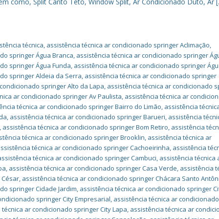
bem como, Split Canto Teto, Window Split, Ar Condicionado Duto, Ar 
stência técnica
,
assistência técnica ar condicionado springer Aclimação
,
nado springer Água Branca
,
assistência técnica ar condicionado springer Ág
nado springer Água Funda
,
assistência técnica ar condicionado springer Ág
ado springer Aldeia da Serra
,
assistência técnica ar condicionado springer
 condicionado springer Alto da Lapa
,
assistência técnica ar condicionado s
cnica ar condicionado springer Av Paulista
,
assistência técnica ar condicio
ência técnica ar condicionado springer Bairro do Limão
,
assistência técnic
nda
,
assistência técnica ar condicionado springer Barueri
,
assistência técni
,
assistência técnica ar condicionado springer Bom Retiro
,
assistência técn
stência técnica ar condicionado springer Brooklin
,
assistência técnica ar
ssistência técnica ar condicionado springer Cachoeirinha
,
assistência téc
assistência técnica ar condicionado springer Cambuci
,
assistência técnica 
ba
,
assistência técnica ar condicionado springer Casa Verde
,
assistência t
a César
,
assistência técnica ar condicionado springer Chácara Santo Antôn
ado springer Cidade Jardim
,
assistência técnica ar condicionado springer Ci
condicionado springer City Empresarial
,
assistência técnica ar condicionad
 técnica ar condicionado springer City Lapa
,
assistência técnica ar condic