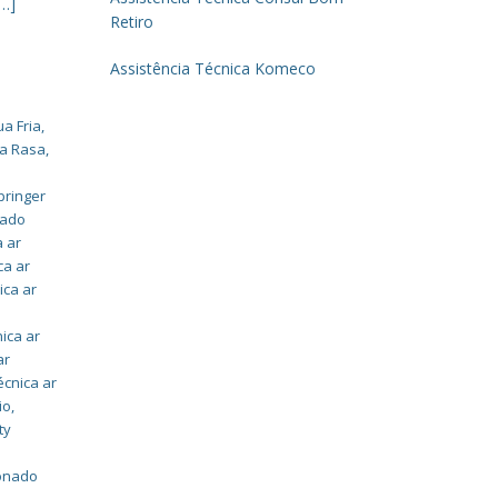
[…]
Retiro
Assistência Técnica Komeco
ua Fria
,
ua Rasa
,
pringer
nado
a ar
ca ar
ica ar
nica ar
ar
écnica ar
io
,
ty
o
ionado