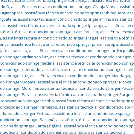
ncia técnica ar condicionado springer Consolação
,
assistência técnica ar
 do Ó
,
assistência técnica ar condicionado springer Granja Viana
,
assistên
 Higienópolis
,
assistência técnica ar condicionado springer Ibirapuera
,
ass
 Iguatemi
,
assistência técnica ar condicionado springer Imirim
,
assistência 
gos
,
assistência técnica ar condicionado springer Ipiranga
,
assistência técn
stência técnica ar condicionado springer Itaim Paulista
,
assistência técnica
a
,
assistência técnica ar condicionado springer Jaraguá
,
assistência técnic
érica
,
assistência técnica ar condicionado springer jardim europa
,
assistê
 jardim paulista
,
assistência técnica ar condicionado springer jardim pauli
do springer jardim são luiz
,
assistência técnica ar condicionado springer j
r condicionado springer Jardins
,
assistência técnica ar condicionado spring
ado springer Liberdade
,
assistência técnica ar condicionado springer Limã
ado springer Luz
,
assistência técnica ar condicionado springer Mandaqui
,
nado springer Moema
,
assistência técnica ar condicionado springer Mooca
,
nado springer Morumbi
,
assistência técnica ar condicionado springer Paca
ado springer Paraíso
,
assistência técnica ar condicionado springer Parque
r condicionado springer Penha
,
assistência técnica ar condicionado spring
 condicionado springer Pinheiros
,
assistência técnica ar condicionado spri
ondicionado springer Pirituba
,
assistência técnica ar condicionado springer
 condicionado springer Sacomã
,
assistência técnica ar condicionado spring
ndicionado springer Santa Efigênia
,
assistência técnica ar condicionado sp
a técnica ar condicionado springer Santo amaro
,
assistência técnica ar