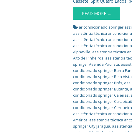
Cassete, Split Quatro Lados, 
READ MORE →
ar condicionado springer assi
assistência técnica ar condicio
assistência técnica ar condicio
assistência técnica ar condicion
Alphaville
,
assistência técnica ar
Alto de Pinheiros
,
assistência té
springer Avenida Paulista
,
assist
condicionado springer Barra Fu
condicionado springer Bela Vista
condicionado springer Brás
,
assi
condicionado springer Butantã
,
a
condicionado springer Caieiras
,
condicionado springer Carapicuí
condicionado springer Cerqueir
assistência técnica ar condicion
América
,
assistência técnica ar 
springer City Jaraguá
,
assistência