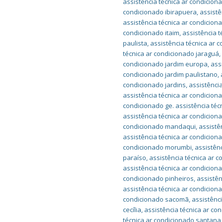
assistência técnica ar condicion
condicionado ibirapuera
,
assistê
assistência técnica ar condicion
condicionado itaim
,
assistência t
paulista
,
assistência técnica ar 
técnica ar condicionado jaraguá
condicionado jardim europa
,
ass
condicionado jardim paulistano
,
condicionado jardins
,
assistênci
assistência técnica ar condicion
condicionado ge. assistência té
assistência técnica ar condicion
condicionado mandaqui
,
assistê
assistência técnica ar condici
condicionado morumbi
,
assistên
paraíso
,
assistência técnica ar
assistência técnica ar condicion
condicionado pinheiros
,
assistên
assistência técnica ar condicio
condicionado sacomã
,
assistênc
cecília
,
assistência técnica ar co
técnica ar condicionado santana