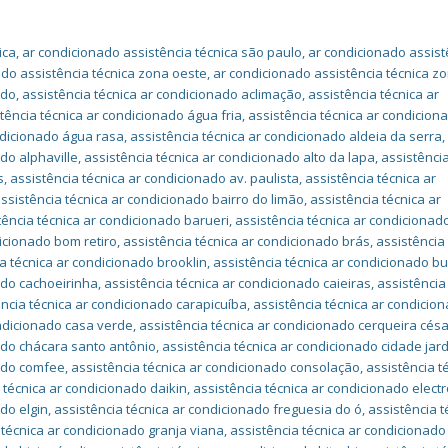
ica
,
ar condicionado assistência técnica são paulo
,
ar condicionado assist
ado assistência técnica zona oeste
,
ar condicionado assistência técnica zo
ado
,
assistência técnica ar condicionado aclimação
,
assistência técnica ar
tência técnica ar condicionado água fria
,
assistência técnica ar condicio
ndicionado água rasa
,
assistência técnica ar condicionado aldeia da serra
,
do alphaville
,
assistência técnica ar condicionado alto da lapa
,
assistência
s
,
assistência técnica ar condicionado av. paulista
,
assistência técnica ar
ssistência técnica ar condicionado bairro do limão
,
assistência técnica ar
tência técnica ar condicionado barueri
,
assistência técnica ar condicionad
dicionado bom retiro
,
assistência técnica ar condicionado brás
,
assistência
a técnica ar condicionado brooklin
,
assistência técnica ar condicionado b
ado cachoeirinha
,
assistência técnica ar condicionado caieiras
,
assistência
ência técnica ar condicionado carapicuíba
,
assistência técnica ar condicio
ondicionado casa verde
,
assistência técnica ar condicionado cerqueira cés
nado chácara santo antônio
,
assistência técnica ar condicionado cidade jar
nado comfee
,
assistência técnica ar condicionado consolação
,
assistência t
 técnica ar condicionado daikin
,
assistência técnica ar condicionado electr
do elgin
,
assistência técnica ar condicionado freguesia do ó
,
assistência t
 técnica ar condicionado granja viana
,
assistência técnica ar condicionado