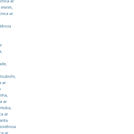
cnica ar
 imirim
,
cnica ar
tência
ar
a
,
dade
,
itsubishi
,
a ar
o
enha
,
a ar
rituba
,
ca ar
santa
sistência
ca ar