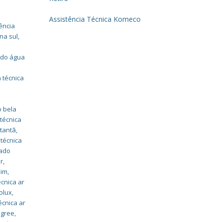
Assistência Técnica Komeco
ência
na sul
,
nado água
 técnica
o bela
 técnica
utantã
,
 técnica
nado
ar
,
dim
,
écnica ar
olux
,
écnica ar
 gree
,