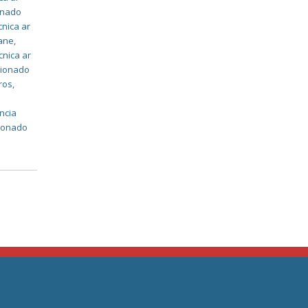
ionado
cnica ar
rane
,
cnica ar
icionado
ros
,
ncia
cionado