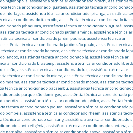
ado higienópolis
,
assistência técnica ar condicionado hitachi
,
assistência té
ncia técnica ar condicionado iguatemi
,
assistência técnica ar condicionado
ado interlagos
,
assistência técnica ar condicionado ipiranga
,
assistência té
écnica ar condicionado itaim bibi
,
assistência técnica ar condicionado itaim
condicionado jabaquara
,
assistência técnica ar condicionado jaguaré
,
assis
,
assistência técnica ar condicionado jardim américa
,
assistência técnica ar
istência técnica ar condicionado jardim paulista
,
assistência técnica ar
assistência técnica ar condicionado jardim são paulo
,
assistência técnica 
a técnica ar condicionado komeco
,
assistência técnica ar condicionado lap
ado lenoox
,
assistência técnica ar condicionado lg. assistência técnica ar
cnica ar condicionado brastemp
,
assistência técnica ar condicionado liber
ado limão
,
assistência técnica ar condicionado luz
,
assistência técnica ar
ncia técnica ar condicionado midea
,
assistência técnica ar condicionado m
onado moema
,
assistência técnica ar condicionado mooca
,
assistência técnic
cia técnica ar condicionado pacaembú
,
assistência técnica ar condicionad
 condicionado parque são domingos
,
assistência técnica ar condicionado p
ado perdizes
,
assistência técnica ar condicionado philco
,
assistência técnic
cia técnica ar condicionado piqueri
,
assistência técnica ar condicionado pi
nado pompéia
,
assistência técnica ar condicionado rheem
,
assistência técni
ia técnica ar condicionado samsung
,
assistência técnica ar condicionado 
ndicionado santa efigênia
,
assistência técnica ar condicionado santana
,
as
 de parnaíba
,
assistência técnica ar condicionado sanyo
,
assistência técni