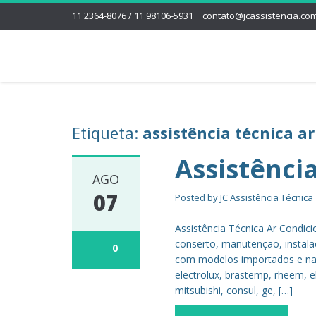
11 2364-8076 / 11 98106-5931
contato@jcassistencia.com
Etiqueta:
assistência técnica a
Assistênci
AGO
07
Posted by
JC Assistência Técnica
Assistência Técnica Ar Condic
conserto, manutenção, instala
0
com modelos importados e nac
electrolux, brastemp, rheem, el
mitsubishi, consul, ge, […]