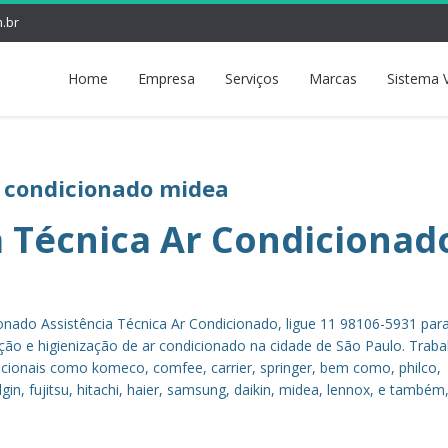
.br
Home
Empresa
Serviços
Marcas
Sistema 
r condicionado midea
a Técnica Ar Condicionad
ionado Assistência Técnica Ar Condicionado, ligue 11 98106-5931 par
ção e higienização de ar condicionado na cidade de São Paulo. Trab
ionais como komeco, comfee, carrier, springer, bem como, philco,
gin, fujitsu, hitachi, haier, samsung, daikin, midea, lennox, e também