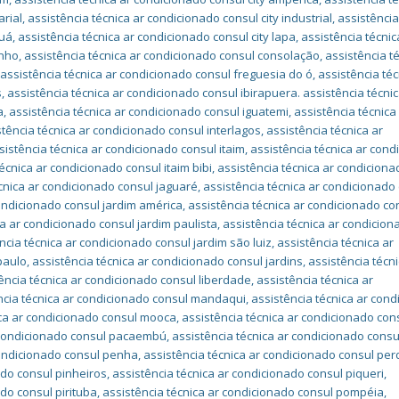
arial
,
assistência técnica ar condicionado consul city industrial
,
assistência
guá
,
assistência técnica ar condicionado consul city lapa
,
assistência técnic
inho
,
assistência técnica ar condicionado consul consolação
,
assistência t
,
assistência técnica ar condicionado consul freguesia do ó
,
assistência téc
s
,
assistência técnica ar condicionado consul ibirapuera. assistência técnic
a
,
assistência técnica ar condicionado consul iguatemi
,
assistência técnica
stência técnica ar condicionado consul interlagos
,
assistência técnica ar
sistência técnica ar condicionado consul itaim
,
assistência técnica ar cond
écnica ar condicionado consul itaim bibi
,
assistência técnica ar condiciona
cnica ar condicionado consul jaguaré
,
assistência técnica ar condicionado
condicionado consul jardim américa
,
assistência técnica ar condicionado co
ca ar condicionado consul jardim paulista
,
assistência técnica ar condicion
ncia técnica ar condicionado consul jardim são luiz
,
assistência técnica ar
paulo
,
assistência técnica ar condicionado consul jardins
,
assistência técni
ência técnica ar condicionado consul liberdade
,
assistência técnica ar
ncia técnica ar condicionado consul mandaqui
,
assistência técnica ar con
ica ar condicionado consul mooca
,
assistência técnica ar condicionado con
r condicionado consul pacaembú
,
assistência técnica ar condicionado consu
condicionado consul penha
,
assistência técnica ar condicionado consul per
ado consul pinheiros
,
assistência técnica ar condicionado consul piqueri
,
ado consul pirituba
,
assistência técnica ar condicionado consul pompéia
,