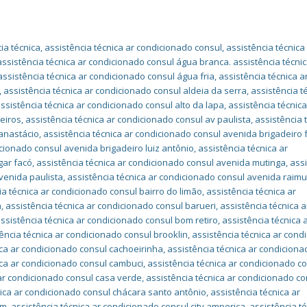
ia técnica
,
assistência técnica ar condicionado consul
,
assistência técnica
assistência técnica ar condicionado consul água branca. assistência técnic
assistência técnica ar condicionado consul água fria
,
assistência técnica a
,
assistência técnica ar condicionado consul aldeia da serra
,
assistência t
ssistência técnica ar condicionado consul alto da lapa
,
assistência técnica
heiros
,
assistência técnica ar condicionado consul av paulista
,
assistência 
anastácio
,
assistência técnica ar condicionado consul avenida brigadeiro 
icionado consul avenida brigadeiro luiz antônio
,
assistência técnica ar
gar facó
,
assistência técnica ar condicionado consul avenida mutinga
,
ass
venida paulista
,
assistência técnica ar condicionado consul avenida raim
ia técnica ar condicionado consul bairro do limão
,
assistência técnica ar
a
,
assistência técnica ar condicionado consul barueri
,
assistência técnica a
ssistência técnica ar condicionado consul bom retiro
,
assistência técnica 
ência técnica ar condicionado consul brooklin
,
assistência técnica ar cond
ica ar condicionado consul cachoeirinha
,
assistência técnica ar condiciona
ica ar condicionado consul cambuci
,
assistência técnica ar condicionado c
 ar condicionado consul casa verde
,
assistência técnica ar condicionado co
nica ar condicionado consul chácara santo antônio
,
assistência técnica ar
im
,
assistência técnica ar condicionado consul city amperica
,
assistência té