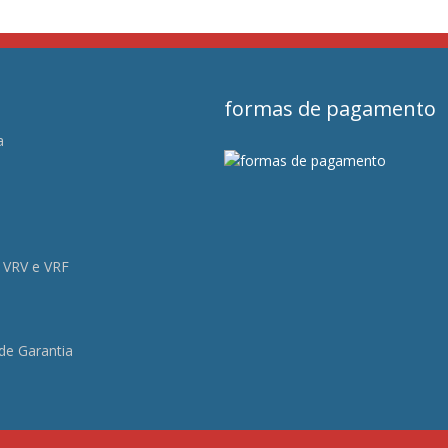
formas de pagamento
a
s
 VRV e VRF
 de Garantia