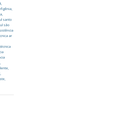
ã
,
efigênia
,
na
,
ul santo
sul são
sistência
cnica ar
técnica
cia
ncia
o
,
udente
,
t
,
ste
,