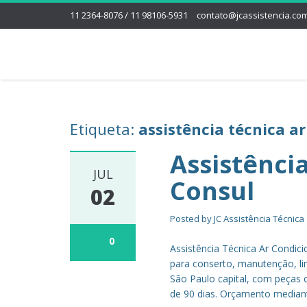
11 2364-8076 / 11 98106-5931
contato@jcassistencia.com
Etiqueta:
assistência técnica a
Assistênci
JUL
Consul
02
Posted by
JC Assistência Técnica
0
Assistência Técnica Ar Condic
para conserto, manutenção, li
São Paulo capital, com peças o
de 90 dias. Orçamento mediante 