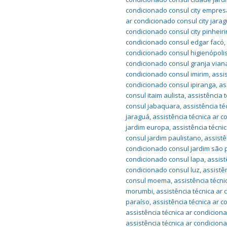
condicionado consul city empres
ar condicionado consul city jara
condicionado consul city pinheir
condicionado consul edgar facó
condicionado consul higienópoli
condicionado consul granja vian
condicionado consul imirim
,
assi
condicionado consul ipiranga
,
as
consul itaim aulista
,
assistência t
consul jabaquara
,
assistência té
jaraguá
,
assistência técnica ar 
jardim europa
,
assistência técni
consul jardim paulistano
,
assistê
condicionado consul jardim são 
condicionado consul lapa
,
assist
condicionado consul luz
,
assistê
consul moema
,
assistência técn
morumbi
,
assistência técnica a
paraíso
,
assistência técnica ar 
assistência técnica ar condicion
assistência técnica ar condicion