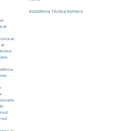
Assistência Técnica Komeco
 ar
a ar
r
écnica ar
 ar
técnica
faria
istência
undo
r
ar
icionado
do
onsul
nsul
cnica ar