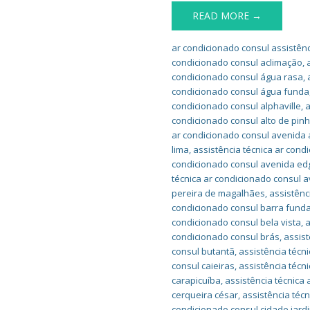
READ MORE →
ar condicionado consul assistênc
condicionado consul aclimação
,
condicionado consul água rasa
,
condicionado consul água funda
condicionado consul alphaville
,
a
condicionado consul alto de pin
ar condicionado consul avenida 
lima
,
assistência técnica ar cond
condicionado consul avenida ed
técnica ar condicionado consul a
pereira de magalhães
,
assistênc
condicionado consul barra fund
condicionado consul bela vista
,
a
condicionado consul brás
,
assist
consul butantã
,
assistência técn
consul caieiras
,
assistência técn
carapicuíba
,
assistência técnica
cerqueira césar
,
assistência téc
condicionado consul cidade jard