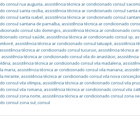
ado consul rua augusta
,
assistência técnica ar condicionado consul sacom
do consul santa cecília
,
assistência técnica ar condicionado consul santa 
ado consul santa isabel
,
assistência técnica ar condicionado consul santa
nado consul santana de parnaíba
,
assistência técnica ar condicionado cons
ondicionado consul são domingos
,
assistência técnica ar condicionado con
ndicionado consul saúde
,
assistência técnica ar condicionado consul sp
,
as
tamboré
,
assistência técnica ar condicionado consul tatuapé
,
assistência té
assistência técnica ar condicionado consul tucuruvi
,
assistência técnica ar
,
assistência técnica ar condicionado consul vila do anastácio
,
assistência 
oldina
,
assistência técnica ar condicionado consul vila madalena
,
assistên
ila maria
,
assistência técnica ar condicionado consul vila mariana
,
assistê
ila mirante
,
assistência técnica ar condicionado consul vila nova conceiçã
do consul vila olímpia
,
assistência técnica ar condicionado consul vila pr
ado consul vila romana
,
assistência técnica ar condicionado consul vila zat
ado consul zona norte
,
assistência técnica ar condicionado consul zona oe
ado consul zona sul
,
consul