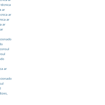
 técnica
a ar
écnica ar
nica ar
a ar
 ar
icionado
do
 consul
nsul
ado
ca ar
dicionado
sul
l
dizes
,