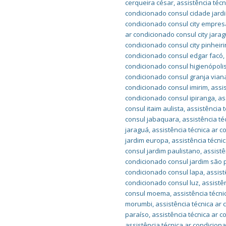
cerqueira césar
,
assistência téc
condicionado consul cidade jard
condicionado consul city empres
ar condicionado consul city jara
condicionado consul city pinheir
condicionado consul edgar facó
condicionado consul higienópoli
condicionado consul granja vian
condicionado consul imirim
,
assi
condicionado consul ipiranga
,
as
consul itaim aulista
,
assistência t
consul jabaquara
,
assistência té
jaraguá
,
assistência técnica ar 
jardim europa
,
assistência técni
consul jardim paulistano
,
assistê
condicionado consul jardim são 
condicionado consul lapa
,
assist
condicionado consul luz
,
assistê
consul moema
,
assistência técn
morumbi
,
assistência técnica a
paraíso
,
assistência técnica ar 
assistência técnica ar condicion