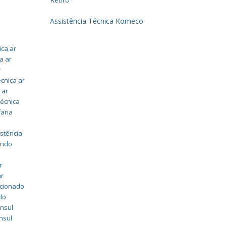
Assistência Técnica Komeco
ica ar
a ar
r
écnica ar
 ar
técnica
faria
istência
undo
r
ar
icionado
do
onsul
nsul