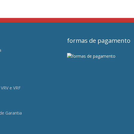
formas de pagamento
a
s
 VRV e VRF
 de Garantia