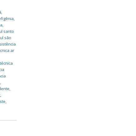
ã
,
efigênia
,
na
,
ul santo
sul são
sistência
cnica ar
técnica
cia
ncia
o
,
udente
,
t
,
ste
,