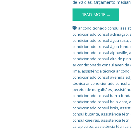
de 90 dias. Orçamento mediante 
READ MORE →
ar condicionado consul assist
condicionado consul aclimação
,
condicionado consul água rasa
,
condicionado consul água funda
condicionado consul alphaville
,
a
condicionado consul alto de pin
ar condicionado consul avenida 
lima
,
assistência técnica ar cond
condicionado consul avenida ed
técnica ar condicionado consul a
pereira de magalhães
,
assistênc
condicionado consul barra fund
condicionado consul bela vista
,
a
condicionado consul brás
,
assist
consul butantã
,
assistência técn
consul caieiras
,
assistência técn
carapicuíba
,
assistência técnica