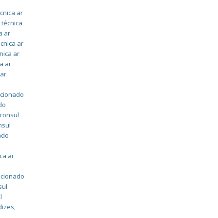
cnica ar
 técnica
a ar
écnica ar
nica ar
a ar
 ar
icionado
do
 consul
nsul
ado
ca ar
dicionado
sul
l
dizes
,