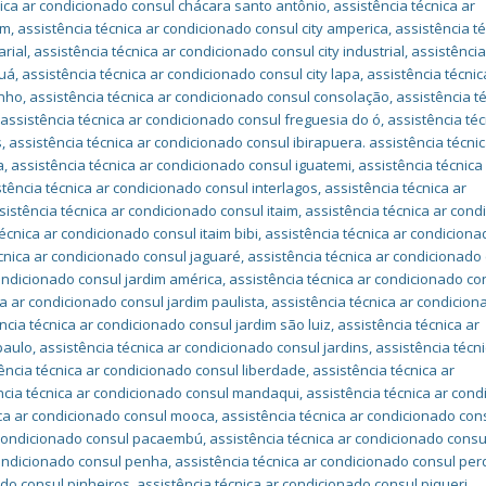
nica ar condicionado consul chácara santo antônio
,
assistência técnica ar
im
,
assistência técnica ar condicionado consul city amperica
,
assistência té
arial
,
assistência técnica ar condicionado consul city industrial
,
assistência
guá
,
assistência técnica ar condicionado consul city lapa
,
assistência técnic
inho
,
assistência técnica ar condicionado consul consolação
,
assistência t
,
assistência técnica ar condicionado consul freguesia do ó
,
assistência téc
s
,
assistência técnica ar condicionado consul ibirapuera. assistência técnic
a
,
assistência técnica ar condicionado consul iguatemi
,
assistência técnica
stência técnica ar condicionado consul interlagos
,
assistência técnica ar
sistência técnica ar condicionado consul itaim
,
assistência técnica ar cond
écnica ar condicionado consul itaim bibi
,
assistência técnica ar condiciona
cnica ar condicionado consul jaguaré
,
assistência técnica ar condicionado
condicionado consul jardim américa
,
assistência técnica ar condicionado co
ca ar condicionado consul jardim paulista
,
assistência técnica ar condicion
ncia técnica ar condicionado consul jardim são luiz
,
assistência técnica ar
paulo
,
assistência técnica ar condicionado consul jardins
,
assistência técni
ência técnica ar condicionado consul liberdade
,
assistência técnica ar
ncia técnica ar condicionado consul mandaqui
,
assistência técnica ar con
ica ar condicionado consul mooca
,
assistência técnica ar condicionado con
r condicionado consul pacaembú
,
assistência técnica ar condicionado consu
condicionado consul penha
,
assistência técnica ar condicionado consul per
ado consul pinheiros
,
assistência técnica ar condicionado consul piqueri
,