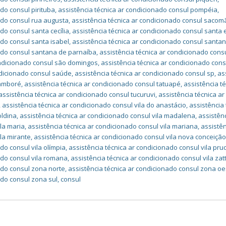
ado consul pirituba
,
assistência técnica ar condicionado consul pompéia
,
ado consul rua augusta
,
assistência técnica ar condicionado consul sacom
do consul santa cecília
,
assistência técnica ar condicionado consul santa 
ado consul santa isabel
,
assistência técnica ar condicionado consul santa
nado consul santana de parnaíba
,
assistência técnica ar condicionado cons
ondicionado consul são domingos
,
assistência técnica ar condicionado con
ndicionado consul saúde
,
assistência técnica ar condicionado consul sp
,
as
tamboré
,
assistência técnica ar condicionado consul tatuapé
,
assistência té
assistência técnica ar condicionado consul tucuruvi
,
assistência técnica ar
,
assistência técnica ar condicionado consul vila do anastácio
,
assistência 
oldina
,
assistência técnica ar condicionado consul vila madalena
,
assistên
ila maria
,
assistência técnica ar condicionado consul vila mariana
,
assistê
ila mirante
,
assistência técnica ar condicionado consul vila nova conceiçã
do consul vila olímpia
,
assistência técnica ar condicionado consul vila pr
ado consul vila romana
,
assistência técnica ar condicionado consul vila zat
ado consul zona norte
,
assistência técnica ar condicionado consul zona oe
ado consul zona sul
,
consul