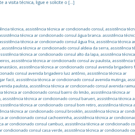
a visita técnica, ligue e solicite o […]
ência técnica
,
assistência técnica ar condicionado consul
,
assistência técn
assistência técnica ar condicionado consul água branca. assistência técnic
assistência técnica ar condicionado consul água fria
,
assistência técnica a
,
assistência técnica ar condicionado consul aldeia da serra
,
assistência t
ssistência técnica ar condicionado consul alto da lapa
,
assistência técnica
heiros
,
assistência técnica ar condicionado consul av paulista
,
assistência 
anastácio
,
assistência técnica ar condicionado consul avenida brigadeiro 
icionado consul avenida brigadeiro luiz antônio
,
assistência técnica ar
gar facó
,
assistência técnica ar condicionado consul avenida mutinga
,
ass
venida paulista
,
assistência técnica ar condicionado consul avenida raim
ia técnica ar condicionado consul bairro do limão
,
assistência técnica ar
a
,
assistência técnica ar condicionado consul barueri
,
assistência técnica a
ssistência técnica ar condicionado consul bom retiro
,
assistência técnica 
ência técnica ar condicionado consul brooklin
,
assistência técnica ar cond
ica ar condicionado consul cachoeirinha
,
assistência técnica ar condiciona
ica ar condicionado consul cambuci
,
assistência técnica ar condicionado c
 ar condicionado consul casa verde
,
assistência técnica ar condicionado co