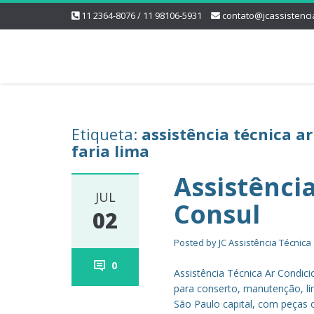
11 2364-8076 / 11 98106-5931
contato@jcassistenci
Etiqueta:
assistência técnica a
faria lima
Assistênci
JUL
Consul
02
Posted by
JC Assistência Técnica
0
Assistência Técnica Ar Condic
para conserto, manutenção, li
São Paulo capital, com peças o