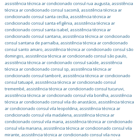
assistência técnica ar condicionado consul rua augusta
,
assistência
técnica ar condicionado consul sacomã
,
assistência técnica ar
condicionado consul santa cecília
,
assistência técnica ar
condicionado consul santa efigênia
,
assistência técnica ar
condicionado consul santa isabel
,
assistência técnica ar
condicionado consul santana
,
assistência técnica ar condicionado
consul santana de parnaíba
,
assistência técnica ar condicionado
consul santo amaro
,
assistência técnica ar condicionado consul são
domingos
,
assistência técnica ar condicionado consul são paulo
,
assistência técnica ar condicionado consul saúde
,
assistência
técnica ar condicionado consul sp
,
assistência técnica ar
condicionado consul tamboré
,
assistência técnica ar condicionado
consul tatuapé
,
assistência técnica ar condicionado consul
tremembé
,
assistência técnica ar condicionado consul tucuruvi
,
assistência técnica ar condicionado consul vila bonilha
,
assistência
técnica ar condicionado consul vila do anastácio
,
assistência técnica
ar condicionado consul vila leopoldina
,
assistência técnica ar
condicionado consul vila madalena
,
assistência técnica ar
condicionado consul vila maria
,
assistência técnica ar condicionado
consul vila mariana
,
assistência técnica ar condicionado consul vila
mirante
,
assistência técnica ar condicionado consul vila nova