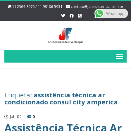
11 2364-8076 / 11 98106-5931
contato@jcassistencia.com.br
Whatsapp
Etiqueta:
assistência técnica ar
condicionado consul city amperica
Jul
02
0
Assistência Técnica Ar