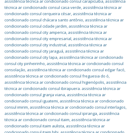
assistência técnica ar condicionado consul carapicuíba
,
assistência
técnica ar condicionado consul casa verde
,
assistência técnica ar
condicionado consul cerqueira césar
,
assistência técnica ar
condicionado consul chácara santo antônio
,
assistência técnica ar
condicionado consul cidade jardim
,
assistência técnica ar
condicionado consul city amperica
,
assistência técnica ar
condicionado consul city empresarial
,
assistência técnica ar
condicionado consul city industrial
,
assistência técnica ar
condicionado consul city jaraguá
,
assistência técnica ar
condicionado consul city lapa
,
assistência técnica ar condicionado
consul city pinheirinho
,
assistência técnica ar condicionado consul
consolação
,
assistência técnica ar condicionado consul edgar facó
,
assistência técnica ar condicionado consul freguesia do ó
,
assistência técnica ar condicionado consul higienópolis
,
assistência
técnica ar condicionado consul ibirapuera. assistência técnica ar
condicionado consul granja viana
,
assistência técnica ar
condicionado consul iguatemi
,
assistência técnica ar condicionado
consul imirim
,
assistência técnica ar condicionado consul interlagos
,
assistência técnica ar condicionado consul ipiranga
,
assistência
técnica ar condicionado consul itaim
,
assistência técnica ar
condicionado consul itaim aulista
,
assistência técnica ar
condicionado consul itaim bibi
,
assistência técnica ar condicionado