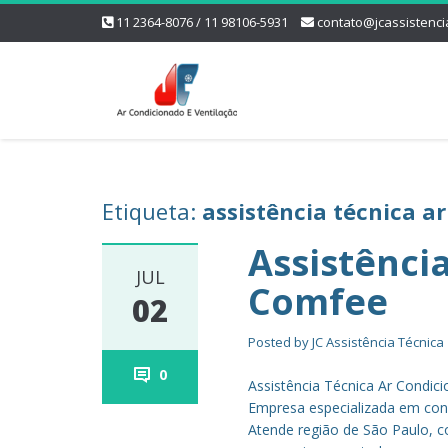
11 2364-8076 / 11 98106-5931
contato@jcassistenci
Etiqueta:
assistência técnica a
Assistênci
JUL
Comfee
02
Posted by
JC Assistência Técnica
0
Assistência Técnica Ar Condi
Empresa especializada em cons
Atende região de São Paulo, co