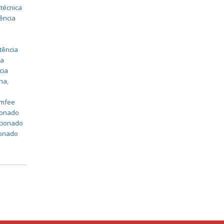
 técnica
ência
tência
ia
cia
ina
,
a
omfee
cionado
icionado
ionado