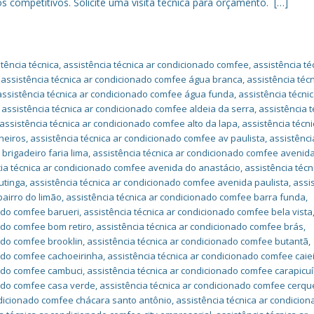
s competitivos. Solicite uma visita técnica para orçamento. […]
tência técnica
,
assistência técnica ar condicionado comfee
,
assistência té
,
assistência técnica ar condicionado comfee água branca
,
assistência técn
assistência técnica ar condicionado comfee água funda
,
assistência técnic
,
assistência técnica ar condicionado comfee aldeia da serra
,
assistência t
assistência técnica ar condicionado comfee alto da lapa
,
assistência técni
heiros
,
assistência técnica ar condicionado comfee av paulista
,
assistênci
brigadeiro faria lima
,
assistência técnica ar condicionado comfee avenid
cia técnica ar condicionado comfee avenida do anastácio
,
assistência técn
utinga
,
assistência técnica ar condicionado comfee avenida paulista
,
assi
bairro do limão
,
assistência técnica ar condicionado comfee barra funda
,
nado comfee barueri
,
assistência técnica ar condicionado comfee bela vista
nado comfee bom retiro
,
assistência técnica ar condicionado comfee brás
,
ado comfee brooklin
,
assistência técnica ar condicionado comfee butantã
,
nado comfee cachoeirinha
,
assistência técnica ar condicionado comfee caie
nado comfee cambuci
,
assistência técnica ar condicionado comfee carapicu
nado comfee casa verde
,
assistência técnica ar condicionado comfee cerqu
ndicionado comfee chácara santo antônio
,
assistência técnica ar condicio