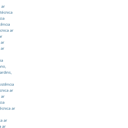
 ar
 técnica
cia
tência
cnica ar
ar
 ar
 ar
ia
ano
,
jardins
,
istência
cnica ar
 ar
cia
écnica ar
ca ar
a ar