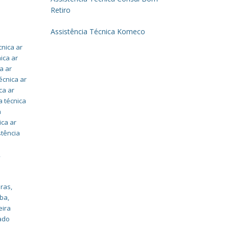
Retiro
Assistência Técnica Komeco
cnica ar
ica ar
a ar
écnica ar
ca ar
a técnica
a
ica ar
stência
,
iras
,
íba
,
eira
nado