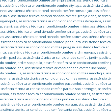
a técnica ar condicionado comfee city empresarial
,
assistência técnica ar
á
,
assistência técnica ar condicionado comfee city lapa
,
assistência técnica
rinho
,
assistência técnica ar condicionado comfee consolação
,
assistência
ia do ó
,
assistência técnica ar condicionado comfee granja viana
,
assistên
higienópolis
,
assistência técnica ar condicionado comfee ibirapuera
,
assis
iguatemi
,
assistência técnica ar condicionado comfee imirim
,
assistência té
,
assistência técnica ar condicionado comfee ipiranga
,
assistência técnica 
sta
,
assistência técnica ar condicionado comfee itaimm assistência técnica
assistência técnica ar condicionado comfee jabaquara
,
assistência técnica
sistência técnica ar condicionado comfee jaraguá
,
assistência técnica ar
rica
,
assistência técnica ar condicionado comfee jardim europa
,
assistênc
ardim paulista
,
assistência técnica ar condicionado comfee jardim paulist
nado comfee jardim são paulo
,
assistência técnica ar condicionado comfee 
nado comfee lapa
,
assistência técnica ar condicionado comfee liberdade
,
ado comfee luz
,
assistência técnica ar condicionado comfee mandaqui
,
ass
e moema
,
assistência técnica ar condicionado comfee mooca
,
assistência té
assistência técnica ar condicionado comfee pacaembú
,
assistência técnica
ssistência técnica ar condicionado comfee parque são domingos
,
assistên
 penha
,
assistência técnica ar condicionado comfee perdizes
,
assistência t
sistência técnica ar condicionado comfee pirituba
,
assistência técnica ar
assistência técnica ar condicionado comfee rua augusta
,
assistência técni
ssistência técnica ar condicionado comfee santa cecília
,
assistência técnic