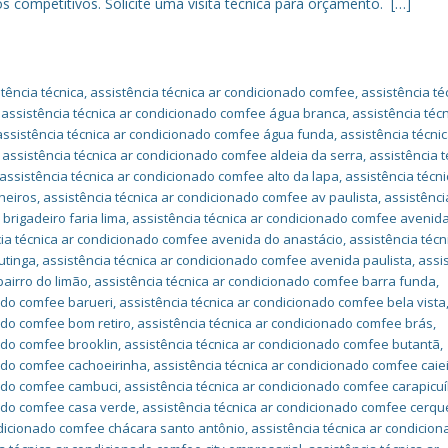
s competitivos. Solicite uma visita técnica para orçamento. […]
tência técnica
,
assistência técnica ar condicionado comfee
,
assistência té
,
assistência técnica ar condicionado comfee água branca
,
assistência técn
assistência técnica ar condicionado comfee água funda
,
assistência técnic
,
assistência técnica ar condicionado comfee aldeia da serra
,
assistência t
assistência técnica ar condicionado comfee alto da lapa
,
assistência técni
heiros
,
assistência técnica ar condicionado comfee av paulista
,
assistênci
brigadeiro faria lima
,
assistência técnica ar condicionado comfee avenid
cia técnica ar condicionado comfee avenida do anastácio
,
assistência técn
utinga
,
assistência técnica ar condicionado comfee avenida paulista
,
assi
bairro do limão
,
assistência técnica ar condicionado comfee barra funda
,
nado comfee barueri
,
assistência técnica ar condicionado comfee bela vista
nado comfee bom retiro
,
assistência técnica ar condicionado comfee brás
,
ado comfee brooklin
,
assistência técnica ar condicionado comfee butantã
,
nado comfee cachoeirinha
,
assistência técnica ar condicionado comfee caie
nado comfee cambuci
,
assistência técnica ar condicionado comfee carapicu
nado comfee casa verde
,
assistência técnica ar condicionado comfee cerqu
ndicionado comfee chácara santo antônio
,
assistência técnica ar condicio