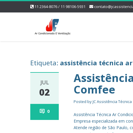
11 2364-8076 / 11 98106-5931
contato@jcassistenci
Etiqueta:
assistência técnica a
Assistênci
JUL
Comfee
02
Posted by
JC Assistência Técnica
0
Assistência Técnica Ar Condi
Empresa especializada em cons
Atende região de São Paulo, co