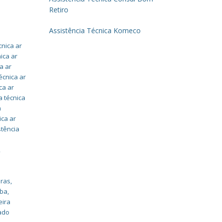
Retiro
Assistência Técnica Komeco
cnica ar
ica ar
a ar
écnica ar
ca ar
a técnica
a
ica ar
stência
,
iras
,
íba
,
eira
nado