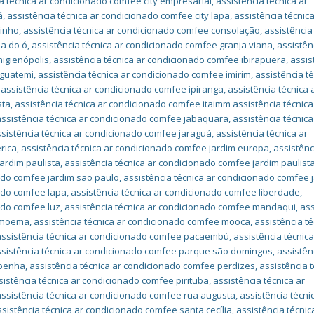
a técnica ar condicionado comfee city empresarial
,
assistência técnica ar
á
,
assistência técnica ar condicionado comfee city lapa
,
assistência técnica
rinho
,
assistência técnica ar condicionado comfee consolação
,
assistência
ia do ó
,
assistência técnica ar condicionado comfee granja viana
,
assistên
higienópolis
,
assistência técnica ar condicionado comfee ibirapuera
,
assis
iguatemi
,
assistência técnica ar condicionado comfee imirim
,
assistência té
,
assistência técnica ar condicionado comfee ipiranga
,
assistência técnica 
sta
,
assistência técnica ar condicionado comfee itaimm assistência técnica
assistência técnica ar condicionado comfee jabaquara
,
assistência técnica
sistência técnica ar condicionado comfee jaraguá
,
assistência técnica ar
rica
,
assistência técnica ar condicionado comfee jardim europa
,
assistênc
ardim paulista
,
assistência técnica ar condicionado comfee jardim paulist
nado comfee jardim são paulo
,
assistência técnica ar condicionado comfee 
nado comfee lapa
,
assistência técnica ar condicionado comfee liberdade
,
ado comfee luz
,
assistência técnica ar condicionado comfee mandaqui
,
ass
e moema
,
assistência técnica ar condicionado comfee mooca
,
assistência té
assistência técnica ar condicionado comfee pacaembú
,
assistência técnica
ssistência técnica ar condicionado comfee parque são domingos
,
assistên
 penha
,
assistência técnica ar condicionado comfee perdizes
,
assistência t
sistência técnica ar condicionado comfee pirituba
,
assistência técnica ar
assistência técnica ar condicionado comfee rua augusta
,
assistência técni
ssistência técnica ar condicionado comfee santa cecília
,
assistência técnic