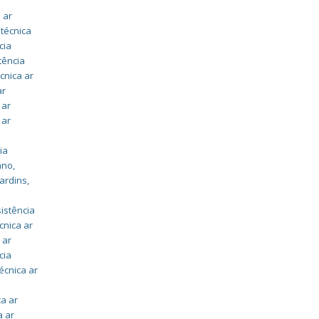
 ar
 técnica
cia
tência
cnica ar
ar
 ar
 ar
ia
ano
,
jardins
,
istência
cnica ar
 ar
cia
écnica ar
ca ar
a ar