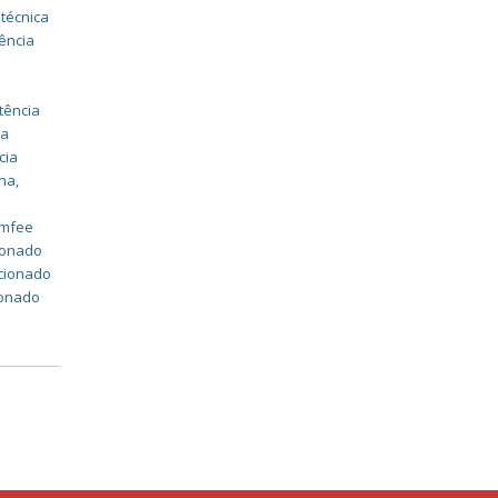
 técnica
ência
tência
ia
cia
ina
,
a
omfee
cionado
icionado
ionado