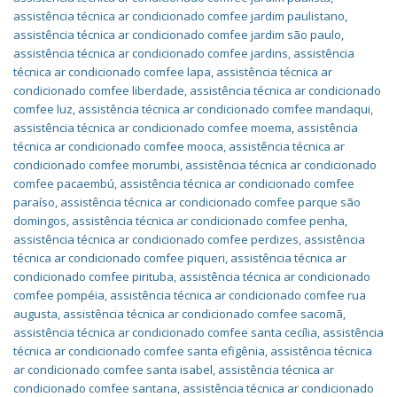
assistência técnica ar condicionado comfee jardim paulistano
,
assistência técnica ar condicionado comfee jardim são paulo
,
assistência técnica ar condicionado comfee jardins
,
assistência
técnica ar condicionado comfee lapa
,
assistência técnica ar
condicionado comfee liberdade
,
assistência técnica ar condicionado
comfee luz
,
assistência técnica ar condicionado comfee mandaqui
,
assistência técnica ar condicionado comfee moema
,
assistência
técnica ar condicionado comfee mooca
,
assistência técnica ar
condicionado comfee morumbi
,
assistência técnica ar condicionado
comfee pacaembú
,
assistência técnica ar condicionado comfee
paraíso
,
assistência técnica ar condicionado comfee parque são
domingos
,
assistência técnica ar condicionado comfee penha
,
assistência técnica ar condicionado comfee perdizes
,
assistência
técnica ar condicionado comfee piqueri
,
assistência técnica ar
condicionado comfee pirituba
,
assistência técnica ar condicionado
comfee pompéia
,
assistência técnica ar condicionado comfee rua
augusta
,
assistência técnica ar condicionado comfee sacomã
,
assistência técnica ar condicionado comfee santa cecília
,
assistência
técnica ar condicionado comfee santa efigênia
,
assistência técnica
ar condicionado comfee santa isabel
,
assistência técnica ar
condicionado comfee santana
,
assistência técnica ar condicionado