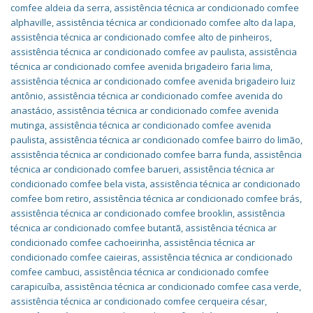
comfee aldeia da serra
,
assistência técnica ar condicionado comfee
alphaville
,
assistência técnica ar condicionado comfee alto da lapa
,
assistência técnica ar condicionado comfee alto de pinheiros
,
assistência técnica ar condicionado comfee av paulista
,
assistência
técnica ar condicionado comfee avenida brigadeiro faria lima
,
assistência técnica ar condicionado comfee avenida brigadeiro luiz
antônio
,
assistência técnica ar condicionado comfee avenida do
anastácio
,
assistência técnica ar condicionado comfee avenida
mutinga
,
assistência técnica ar condicionado comfee avenida
paulista
,
assistência técnica ar condicionado comfee bairro do limão
,
assistência técnica ar condicionado comfee barra funda
,
assistência
técnica ar condicionado comfee barueri
,
assistência técnica ar
condicionado comfee bela vista
,
assistência técnica ar condicionado
comfee bom retiro
,
assistência técnica ar condicionado comfee brás
,
assistência técnica ar condicionado comfee brooklin
,
assistência
técnica ar condicionado comfee butantã
,
assistência técnica ar
condicionado comfee cachoeirinha
,
assistência técnica ar
condicionado comfee caieiras
,
assistência técnica ar condicionado
comfee cambuci
,
assistência técnica ar condicionado comfee
carapicuíba
,
assistência técnica ar condicionado comfee casa verde
,
assistência técnica ar condicionado comfee cerqueira césar
,