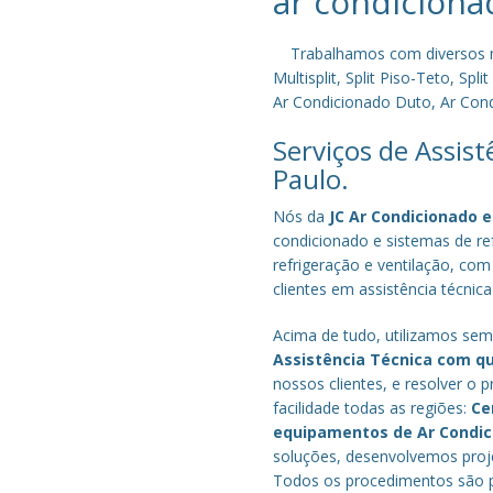
ar condiciona
Trabalhamos com diversos mode
Multisplit, Split Piso-Teto, S
Ar Condicionado Duto, Ar Condi
Serviços de Assis
Paulo.
Nós da
JC Ar Condicionado e
condicionado e sistemas de r
refrigeração e ventilação, com
clientes em assistência técnica
Acima de tudo, utilizamos semp
Assistência Técnica com q
nossos clientes, e resolver 
facilidade todas as regiões:
Ce
equipamentos de Ar Condi
soluções, desenvolvemos proje
Todos os procedimentos são pe