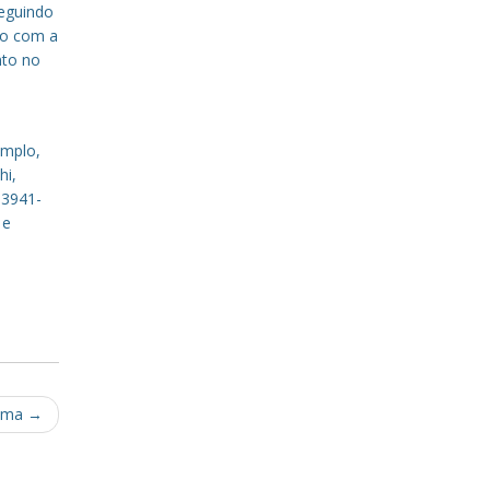
eguindo
to com a
nto no
emplo,
hi,
 3941-
 e
pema
→