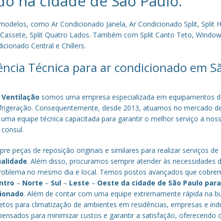
do na cidade de
São Paulo
.
los, como Ar Condicionado Janela, Ar Condicionado Split, Split Hi
plit Cassete, Split Quatro Lados. Também com Split Canto Teto, Window 
cionado Central e Chillers.
tência Técnica para ar condicionado em S
 Ventilação
somos uma empresa especializada em equipamentos d
efrigeração. Consequentemente, desde 2013, atuamos no mercado d
 uma equipe técnica capacitada para garantir o melhor serviço a nos
 consul.
re peças de reposição originais e similares para realizar serviços de
ualidade
. Além disso, procuramos sempre atender às necessidades 
o problema no mesmo dia e local. Temos postos avançados que cobr
ntro
–
Norte
–
Sul
–
Leste
–
Oeste da cidade de
São Paulo
par
cionado
. Além de contar com uma equipe extremamente rápida na b
tos para climatização de ambientes em residências, empresas e indú
nsados para minimizar custos e garantir a satisfação, oferecendo 