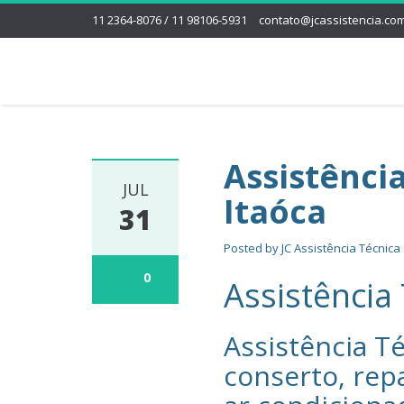
11 2364-8076 / 11 98106-5931
contato@jcassistencia.com
Assistênci
JUL
Itaóca
31
Posted by
JC Assistência Técnica
0
Assistência
Assistência Té
conserto, rep