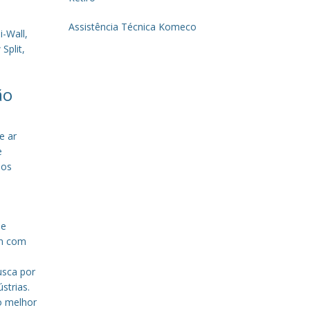
Assistência Técnica Komeco
-Wall,
Split,
ão
e ar
e
sos
de
em com
a
usca por
strias.
o melhor