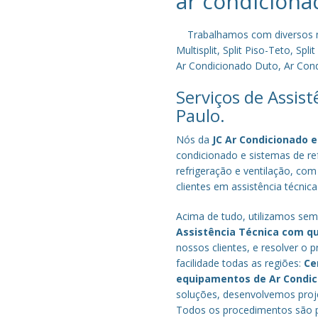
ar condiciona
Trabalhamos com diversos mode
Multisplit, Split Piso-Teto, S
Ar Condicionado Duto, Ar Condi
Serviços de Assis
Paulo.
Nós da
JC Ar Condicionado e
condicionado e sistemas de r
refrigeração e ventilação, com
clientes em assistência técnica
Acima de tudo, utilizamos semp
Assistência Técnica com q
nossos clientes, e resolver 
facilidade todas as regiões:
Ce
equipamentos de Ar Condi
soluções, desenvolvemos proje
Todos os procedimentos são pe