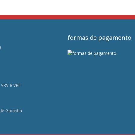
formas de pagamento
a
s
 VRV e VRF
 de Garantia