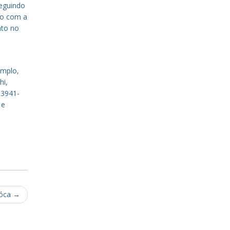
eguindo
to com a
nto no
emplo,
hi,
 3941-
 e
aóca
→