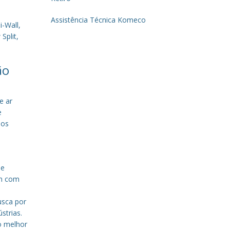
Assistência Técnica Komeco
-Wall,
Split,
ão
e ar
e
sos
de
em com
a
usca por
strias.
o melhor