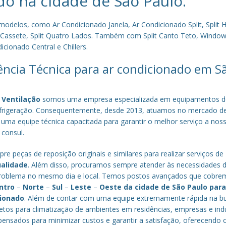
do na cidade de
São Paulo
.
los, como Ar Condicionado Janela, Ar Condicionado Split, Split Hi
plit Cassete, Split Quatro Lados. Também com Split Canto Teto, Window 
cionado Central e Chillers.
tência Técnica para ar condicionado em S
 Ventilação
somos uma empresa especializada em equipamentos d
efrigeração. Consequentemente, desde 2013, atuamos no mercado d
 uma equipe técnica capacitada para garantir o melhor serviço a nos
 consul.
re peças de reposição originais e similares para realizar serviços de
ualidade
. Além disso, procuramos sempre atender às necessidades 
o problema no mesmo dia e local. Temos postos avançados que cobr
ntro
–
Norte
–
Sul
–
Leste
–
Oeste da cidade de
São Paulo
par
cionado
. Além de contar com uma equipe extremamente rápida na b
tos para climatização de ambientes em residências, empresas e indú
nsados para minimizar custos e garantir a satisfação, oferecendo 