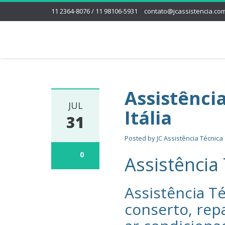
11 2364-8076 / 11 98106-5931
contato@jcassistencia.com
Assistênci
JUL
Itália
31
Posted by
JC Assistência Técnica
0
Assistência 
Assistência Té
conserto, rep