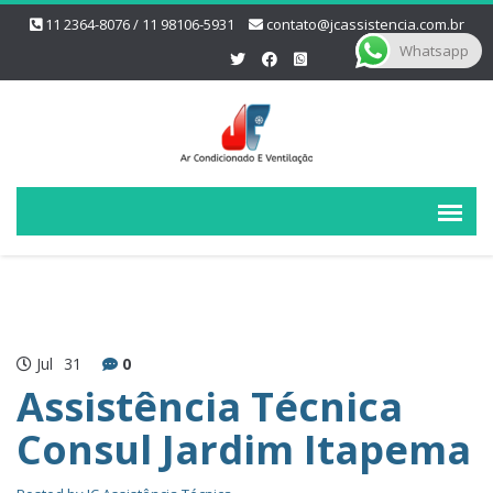
11 2364-8076 / 11 98106-5931
contato@jcassistencia.com.br
Whatsapp
Jul
31
0
Assistência Técnica
Consul Jardim Itapema