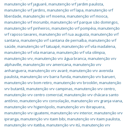
manutenção vrf jaguaré
,
manutenção vrf jardim paulista
,
manutenção vrf jardins
,
manutenção vrf lapa
,
manutenção vrf
liberdade
,
manutenção vrf moema
,
manutenção vrf mooca
,
manutenção vrf morumbi
,
manutenção vrf parque são domingos
,
manutenção vrf pinheiros
,
manutenção vrf pompéia
,
manutenção
vrf raposo tavares
,
manutenção vrf rua augusta
,
manutenção vrf
santana
,
manutenção vrf santana de pernaíba
,
manutenção vrf
saúde
,
manutenção vrf tatuapé
,
manutenção vrf vila madalena
,
manutenção vrf vila mariana
,
manutenção vrf vila olímpia
,
manutenção vrv
,
manutenção vrv água branca
,
manutenção vrv
alphaville
,
manutenção vrv americana
,
manutenção vrv
anhanguera
,
manutenção vrv avaré
,
manutenção vrv avenida
paulista
,
manutenção vrv barra funda
,
manutenção vrv barueri
,
manutenção vrv bom retiro
,
manutenção vrv brooklin
,
manutenção
vrv butantã
,
manutenção vrv campinas
,
manutenção vrv centro
,
manutenção vrv centro comercial
,
manutenção vrv chácara santo
antônio
,
manutenção vrv consolação
,
manutenção vrv granja viana
,
manutenção vrv higienópolis
,
manutenção vrv ibirapuera
,
manutenção vrv iguatemi
,
manutenção vrv interior
,
manutenção vrv
ipiranga
,
manutenção vrv itaim bibi
,
manutenção vrv itaim paulista
,
manutenção vrv itatiba
,
manutenção vrv itú
,
manutenção vrv