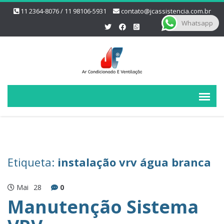
11 2364-8076 / 11 98106-5931
contato@jcassistencia.com.br
Whatsapp
Etiqueta:
instalação vrv água branca
Mai
28
0
Manutenção Sistema