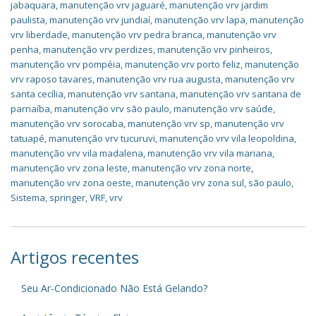
jabaquara
,
manutenção vrv jaguaré
,
manutenção vrv jardim
paulista
,
manutenção vrv jundiaí
,
manutenção vrv lapa
,
manutenção
vrv liberdade
,
manutenção vrv pedra branca
,
manutenção vrv
penha
,
manutenção vrv perdizes
,
manutenção vrv pinheiros
,
manutenção vrv pompéia
,
manutenção vrv porto feliz
,
manutenção
vrv raposo tavares
,
manutenção vrv rua augusta
,
manutenção vrv
santa cecília
,
manutenção vrv santana
,
manutenção vrv santana de
parnaíba
,
manutenção vrv são paulo
,
manutenção vrv saúde
,
manutenção vrv sorocaba
,
manutenção vrv sp
,
manutenção vrv
tatuapé
,
manutenção vrv tucuruvi
,
manutenção vrv vila leopoldina
,
manutenção vrv vila madalena
,
manutenção vrv vila mariana
,
manutenção vrv zona leste
,
manutenção vrv zona norte
,
manutenção vrv zona oeste
,
manutenção vrv zona sul
,
são paulo
,
Sistema
,
springer
,
VRF
,
vrv
Artigos recentes
Seu Ar-Condicionado Não Está Gelando?