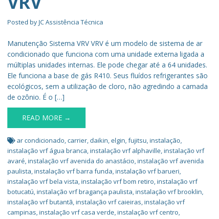
VRV
Posted by
JC Assistência Técnica
Manutenção Sistema VRV VRV é um modelo de sistema de ar
condicionado que funciona com uma unidade externa ligada a
múltiplas unidades internas. Ele pode chegar até a 64 unidades.
Ele funciona a base de gás R410. Seus fluídos refrigerantes são
ecológicos, sem a utilização de cloro, não agredindo a camada
de ozônio. É o […]
READ MORE →
ar condicionado
,
carrier
,
daikin
,
elgin
,
fujitsu
,
instalação
,
instalação vrf água branca
,
instalação vrf alphaville
,
instalação vrf
avaré
,
instalação vrf avenida do anastácio
,
instalação vrf avenida
paulista
,
instalação vrf barra funda
,
instalação vrf barueri
,
instalação vrf bela vista
,
instalação vrf bom retiro
,
instalação vrf
botucatú
,
instalação vrf bragança paulista
,
instalação vrf brooklin
,
instalação vrf butantã
,
instalação vrf caieiras
,
instalação vrf
campinas
,
instalação vrf casa verde
,
instalação vrf centro
,