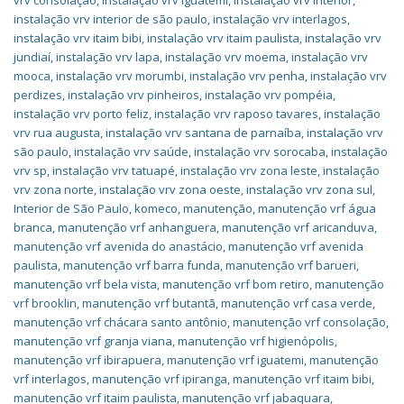
vrv consolação
,
instalação vrv iguatemi
,
instalação vrv interior
,
instalação vrv interior de são paulo
,
instalação vrv interlagos
,
instalação vrv itaim bibi
,
instalação vrv itaim paulista
,
instalação vrv
jundiaí
,
instalação vrv lapa
,
instalação vrv moema
,
instalação vrv
mooca
,
instalação vrv morumbi
,
instalação vrv penha
,
instalação vrv
perdizes
,
instalação vrv pinheiros
,
instalação vrv pompéia
,
instalação vrv porto feliz
,
instalação vrv raposo tavares
,
instalação
vrv rua augusta
,
instalação vrv santana de parnaíba
,
instalação vrv
são paulo
,
instalação vrv saúde
,
instalação vrv sorocaba
,
instalação
vrv sp
,
instalação vrv tatuapé
,
instalação vrv zona leste
,
instalação
vrv zona norte
,
instalação vrv zona oeste
,
instalação vrv zona sul
,
Interior de São Paulo
,
komeco
,
manutenção
,
manutenção vrf água
branca
,
manutenção vrf anhanguera
,
manutenção vrf aricanduva
,
manutenção vrf avenida do anastácio
,
manutenção vrf avenida
paulista
,
manutenção vrf barra funda
,
manutenção vrf barueri
,
manutenção vrf bela vista
,
manutenção vrf bom retiro
,
manutenção
vrf brooklin
,
manutenção vrf butantã
,
manutenção vrf casa verde
,
manutenção vrf chácara santo antônio
,
manutenção vrf consolação
,
manutenção vrf granja viana
,
manutenção vrf higienópolis
,
manutenção vrf ibirapuera
,
manutenção vrf iguatemi
,
manutenção
vrf interlagos
,
manutenção vrf ipiranga
,
manutenção vrf itaim bibi
,
manutenção vrf itaim paulista
,
manutenção vrf jabaquara
,