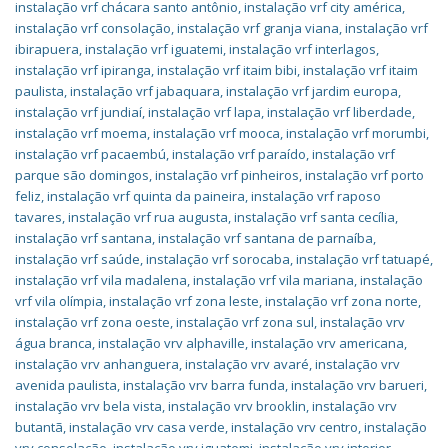
instalação vrf chácara santo antônio
,
instalação vrf city américa
,
instalação vrf consolação
,
instalação vrf granja viana
,
instalação vrf
ibirapuera
,
instalação vrf iguatemi
,
instalação vrf interlagos
,
instalação vrf ipiranga
,
instalação vrf itaim bibi
,
instalação vrf itaim
paulista
,
instalação vrf jabaquara
,
instalação vrf jardim europa
,
instalação vrf jundiaí
,
instalação vrf lapa
,
instalação vrf liberdade
,
instalação vrf moema
,
instalação vrf mooca
,
instalação vrf morumbi
,
instalação vrf pacaembú
,
instalação vrf paraído
,
instalação vrf
parque são domingos
,
instalação vrf pinheiros
,
instalação vrf porto
feliz
,
instalação vrf quinta da paineira
,
instalação vrf raposo
tavares
,
instalação vrf rua augusta
,
instalação vrf santa cecília
,
instalação vrf santana
,
instalação vrf santana de parnaíba
,
instalação vrf saúde
,
instalação vrf sorocaba
,
instalação vrf tatuapé
,
instalação vrf vila madalena
,
instalação vrf vila mariana
,
instalação
vrf vila olímpia
,
instalação vrf zona leste
,
instalação vrf zona norte
,
instalação vrf zona oeste
,
instalação vrf zona sul
,
instalação vrv
água branca
,
instalação vrv alphaville
,
instalação vrv americana
,
instalação vrv anhanguera
,
instalação vrv avaré
,
instalação vrv
avenida paulista
,
instalação vrv barra funda
,
instalação vrv barueri
,
instalação vrv bela vista
,
instalação vrv brooklin
,
instalação vrv
butantã
,
instalação vrv casa verde
,
instalação vrv centro
,
instalação