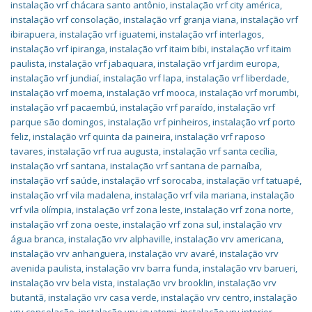
instalação vrf chácara santo antônio
,
instalação vrf city américa
,
instalação vrf consolação
,
instalação vrf granja viana
,
instalação vrf
ibirapuera
,
instalação vrf iguatemi
,
instalação vrf interlagos
,
instalação vrf ipiranga
,
instalação vrf itaim bibi
,
instalação vrf itaim
paulista
,
instalação vrf jabaquara
,
instalação vrf jardim europa
,
instalação vrf jundiaí
,
instalação vrf lapa
,
instalação vrf liberdade
,
instalação vrf moema
,
instalação vrf mooca
,
instalação vrf morumbi
,
instalação vrf pacaembú
,
instalação vrf paraído
,
instalação vrf
parque são domingos
,
instalação vrf pinheiros
,
instalação vrf porto
feliz
,
instalação vrf quinta da paineira
,
instalação vrf raposo
tavares
,
instalação vrf rua augusta
,
instalação vrf santa cecília
,
instalação vrf santana
,
instalação vrf santana de parnaíba
,
instalação vrf saúde
,
instalação vrf sorocaba
,
instalação vrf tatuapé
,
instalação vrf vila madalena
,
instalação vrf vila mariana
,
instalação
vrf vila olímpia
,
instalação vrf zona leste
,
instalação vrf zona norte
,
instalação vrf zona oeste
,
instalação vrf zona sul
,
instalação vrv
água branca
,
instalação vrv alphaville
,
instalação vrv americana
,
instalação vrv anhanguera
,
instalação vrv avaré
,
instalação vrv
avenida paulista
,
instalação vrv barra funda
,
instalação vrv barueri
,
instalação vrv bela vista
,
instalação vrv brooklin
,
instalação vrv
butantã
,
instalação vrv casa verde
,
instalação vrv centro
,
instalação