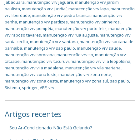
jabaquara
,
manutenção vrv jaguaré
,
manutenção vrv jardim
paulista
,
manutenção vrv jundiaí
,
manutenção vrv lapa
,
manutenção
vrv liberdade
,
manutenção vrv pedra branca
,
manutenção vrv
penha
,
manutenção vrv perdizes
,
manutenção vrv pinheiros
,
manutenção vrv pompéia
,
manutenção vrv porto feliz
,
manutenção
vrv raposo tavares
,
manutenção vrv rua augusta
,
manutenção vrv
santa cecília
,
manutenção vrv santana
,
manutenção vrv santana de
parnaíba
,
manutenção vrv são paulo
,
manutenção vrv saúde
,
manutenção vrv sorocaba
,
manutenção vrv sp
,
manutenção vrv
tatuapé
,
manutenção vrv tucuruvi
,
manutenção vrv vila leopoldina
,
manutenção vrv vila madalena
,
manutenção vrv vila mariana
,
manutenção vrv zona leste
,
manutenção vrv zona norte
,
manutenção vrv zona oeste
,
manutenção vrv zona sul
,
são paulo
,
Sistema
,
springer
,
VRF
,
vrv
Artigos recentes
Seu Ar-Condicionado Não Está Gelando?