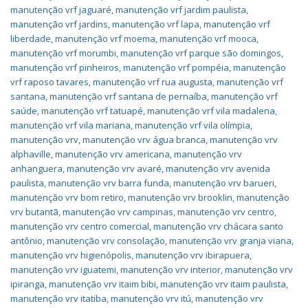
manutenção vrf jaguaré
,
manutenção vrf jardim paulista
,
manutenção vrf jardins
,
manutenção vrf lapa
,
manutenção vrf
liberdade
,
manutenção vrf moema
,
manutenção vrf mooca
,
manutenção vrf morumbi
,
manutenção vrf parque são domingos
,
manutenção vrf pinheiros
,
manutenção vrf pompéia
,
manutenção
vrf raposo tavares
,
manutenção vrf rua augusta
,
manutenção vrf
santana
,
manutenção vrf santana de pernaíba
,
manutenção vrf
saúde
,
manutenção vrf tatuapé
,
manutenção vrf vila madalena
,
manutenção vrf vila mariana
,
manutenção vrf vila olímpia
,
manutenção vrv
,
manutenção vrv água branca
,
manutenção vrv
alphaville
,
manutenção vrv americana
,
manutenção vrv
anhanguera
,
manutenção vrv avaré
,
manutenção vrv avenida
paulista
,
manutenção vrv barra funda
,
manutenção vrv barueri
,
manutenção vrv bom retiro
,
manutenção vrv brooklin
,
manutenção
vrv butantã
,
manutenção vrv campinas
,
manutenção vrv centro
,
manutenção vrv centro comercial
,
manutenção vrv chácara santo
antônio
,
manutenção vrv consolação
,
manutenção vrv granja viana
,
manutenção vrv higienópolis
,
manutenção vrv ibirapuera
,
manutenção vrv iguatemi
,
manutenção vrv interior
,
manutenção vrv
ipiranga
,
manutenção vrv itaim bibi
,
manutenção vrv itaim paulista
,
manutenção vrv itatiba
,
manutenção vrv itú
,
manutenção vrv