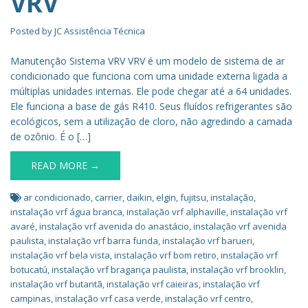
VRV
Posted by
JC Assistência Técnica
Manutenção Sistema VRV VRV é um modelo de sistema de ar
condicionado que funciona com uma unidade externa ligada a
múltiplas unidades internas. Ele pode chegar até a 64 unidades.
Ele funciona a base de gás R410. Seus fluídos refrigerantes são
ecológicos, sem a utilização de cloro, não agredindo a camada
de ozônio. É o […]
READ MORE →
ar condicionado
,
carrier
,
daikin
,
elgin
,
fujitsu
,
instalação
,
instalação vrf água branca
,
instalação vrf alphaville
,
instalação vrf
avaré
,
instalação vrf avenida do anastácio
,
instalação vrf avenida
paulista
,
instalação vrf barra funda
,
instalação vrf barueri
,
instalação vrf bela vista
,
instalação vrf bom retiro
,
instalação vrf
botucatú
,
instalação vrf bragança paulista
,
instalação vrf brooklin
,
instalação vrf butantã
,
instalação vrf caieiras
,
instalação vrf
campinas
,
instalação vrf casa verde
,
instalação vrf centro
,