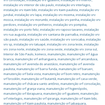
vrv consolação
,
instalação vrv iguatemi
,
instalação vrv interior
,
instalação vrv interior de são paulo
,
instalação vrv interlagos
,
instalação vrv itaim bibi
,
instalação vrv itaim paulista
,
instalação vrv
jundiaí
,
instalação vrv lapa
,
instalação vrv moema
,
instalação vrv
mooca
,
instalação vrv morumbi
,
instalação vrv penha
,
instalação vrv
perdizes
,
instalação vrv pinheiros
,
instalação vrv pompéia
,
instalação vrv porto feliz
,
instalação vrv raposo tavares
,
instalação
vrv rua augusta
,
instalação vrv santana de parnaíba
,
instalação vrv
são paulo
,
instalação vrv saúde
,
instalação vrv sorocaba
,
instalação
vrv sp
,
instalação vrv tatuapé
,
instalação vrv zona leste
,
instalação
vrv zona norte
,
instalação vrv zona oeste
,
instalação vrv zona sul
,
Interior de São Paulo
,
komeco
,
manutenção
,
manutenção vrf água
branca
,
manutenção vrf anhanguera
,
manutenção vrf aricanduva
,
manutenção vrf avenida do anastácio
,
manutenção vrf avenida
paulista
,
manutenção vrf barra funda
,
manutenção vrf barueri
,
manutenção vrf bela vista
,
manutenção vrf bom retiro
,
manutenção
vrf brooklin
,
manutenção vrf butantã
,
manutenção vrf casa verde
,
manutenção vrf chácara santo antônio
,
manutenção vrf consolação
,
manutenção vrf granja viana
,
manutenção vrf higienópolis
,
manutenção vrf ibirapuera
,
manutenção vrf iguatemi
,
manutenção
vrf interlagos
,
manutenção vrf ipiranga
,
manutenção vrf itaim bibi
,
manutenção vrf itaim paulista
,
manutenção vrf jabaquara
,