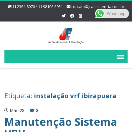
11 2364-8076 / 11 98106-5931
contato@jcassistencia.com.br
Whatsapp
Etiqueta:
instalação vrf ibirapuera
Mai
28
0
Manutenção Sistema