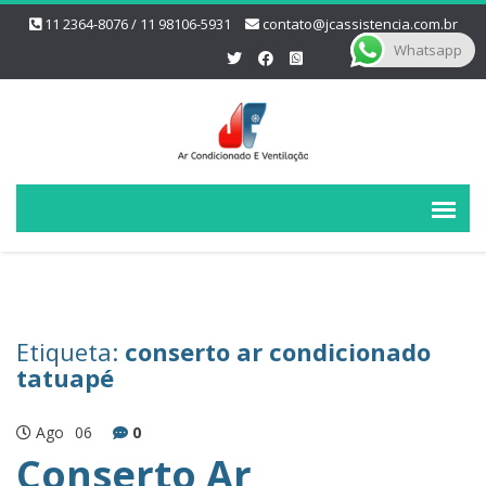
11 2364-8076 / 11 98106-5931
contato@jcassistencia.com.br
Whatsapp
Etiqueta:
conserto ar condicionado
tatuapé
Ago
06
0
Conserto Ar