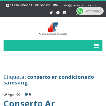
11 2364-8076 / 11 98106-5931
contato@jcassistencia.com.br
Whatsapp
Etiqueta:
conserto ar condicionado
samsung
Ago
06
0
Conserto Ar