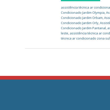
assistência técnica ar condicion
Condicionado Jardim Olympia
,
As
Condicionado Jardim Orbam
,
Ass
Condicionado Jardim Orly
,
Assist
Condicionado Jardim Pantanal
,
a
leste
,
assistência técnica ar con
técnica ar condicionado zona sul
JC Ar Condicionado E ventilação –
Home
Assistência Técnica Grande São
Paulo
Empres