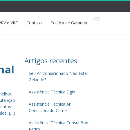
VRV e VRF
Contato
Política de Garantia
Artigos recentes
nal
Seu Ar-Condicionado Não Está
Gelando?
Assistência Técnica Elgin
melhor,
nutenção
Assistência Técnica Ar
mentos
Condicionado Carrier
los, […]
Assistência Técnica Consul Bom
Retiro