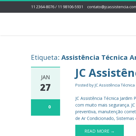
11 2364-8076 / 11 98106-5931
contato@jcassistencia.com
Etiqueta:
Assistência Técnica 
JC Assistê
JAN
27
Posted by
JC Assistência Técnica
JC Assistência Técnica Jardim 
com muito mais segurança. JC
0
preventiva, manutenção corret
de Ar Condicionado, Sistemas 
READ MORE →