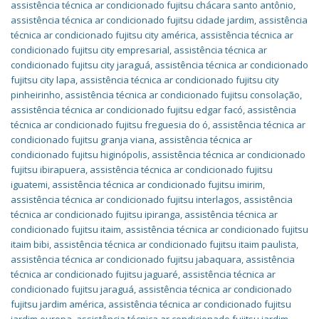
assistência técnica ar condicionado fujitsu chácara santo antônio
,
assistência técnica ar condicionado fujitsu cidade jardim
,
assistência
técnica ar condicionado fujitsu city américa
,
assistência técnica ar
condicionado fujitsu city empresarial
,
assistência técnica ar
condicionado fujitsu city jaraguá
,
assistência técnica ar condicionado
fujitsu city lapa
,
assistência técnica ar condicionado fujitsu city
pinheirinho
,
assistência técnica ar condicionado fujitsu consolação
,
assistência técnica ar condicionado fujitsu edgar facó
,
assistência
técnica ar condicionado fujitsu freguesia do ó
,
assistência técnica ar
condicionado fujitsu granja viana
,
assistência técnica ar
condicionado fujitsu higinópolis
,
assistência técnica ar condicionado
fujitsu ibirapuera
,
assistência técnica ar condicionado fujitsu
iguatemi
,
assistência técnica ar condicionado fujitsu imirim
,
assistência técnica ar condicionado fujitsu interlagos
,
assistência
técnica ar condicionado fujitsu ipiranga
,
assistência técnica ar
condicionado fujitsu itaim
,
assistência técnica ar condicionado fujitsu
itaim bibi
,
assistência técnica ar condicionado fujitsu itaim paulista
,
assistência técnica ar condicionado fujitsu jabaquara
,
assistência
técnica ar condicionado fujitsu jaguaré
,
assistência técnica ar
condicionado fujitsu jaraguá
,
assistência técnica ar condicionado
fujitsu jardim américa
,
assistência técnica ar condicionado fujitsu