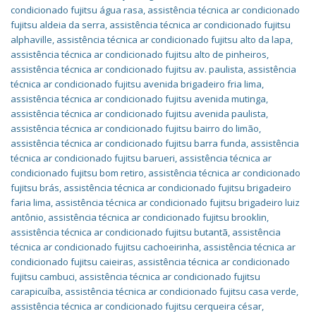
condicionado fujitsu água rasa
,
assistência técnica ar condicionado
fujitsu aldeia da serra
,
assistência técnica ar condicionado fujitsu
alphaville
,
assistência técnica ar condicionado fujitsu alto da lapa
,
assistência técnica ar condicionado fujitsu alto de pinheiros
,
assistência técnica ar condicionado fujitsu av. paulista
,
assistência
técnica ar condicionado fujitsu avenida brigadeiro fria lima
,
assistência técnica ar condicionado fujitsu avenida mutinga
,
assistência técnica ar condicionado fujitsu avenida paulista
,
assistência técnica ar condicionado fujitsu bairro do limão
,
assistência técnica ar condicionado fujitsu barra funda
,
assistência
técnica ar condicionado fujitsu barueri
,
assistência técnica ar
condicionado fujitsu bom retiro
,
assistência técnica ar condicionado
fujitsu brás
,
assistência técnica ar condicionado fujitsu brigadeiro
faria lima
,
assistência técnica ar condicionado fujitsu brigadeiro luiz
antônio
,
assistência técnica ar condicionado fujitsu brooklin
,
assistência técnica ar condicionado fujitsu butantã
,
assistência
técnica ar condicionado fujitsu cachoeirinha
,
assistência técnica ar
condicionado fujitsu caieiras
,
assistência técnica ar condicionado
fujitsu cambuci
,
assistência técnica ar condicionado fujitsu
carapicuíba
,
assistência técnica ar condicionado fujitsu casa verde
,
assistência técnica ar condicionado fujitsu cerqueira césar
,