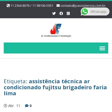
11 2364-8076 / 11 98106-5931
contato@jcassistencia.com.br
Whatsapp
Etiqueta:
assistência técnica ar
condicionado fujitsu brigadeiro faria
lima
Abr
11
0