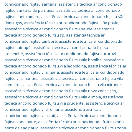
condicionado fujitsu santana
,
assistência técnica ar condicionado
fujitsu santana de parnaíba
,
assistência técnica ar condicionado
fujitsu santo amaro
,
assistência técnica ar condicionado fujitsu são
domingos
,
assistência técnica ar condicionado fujitsu são paulo
,
assistência técnica ar condicionado fujitsu saúde
,
assistência
técnica ar condicionado fujitsu sp
,
assistência técnica ar
condicionado fujitsu tamboré
,
assistência técnica ar condicionado
fujitsu tatuapé
,
assistência técnica ar condicionado fujitsu
tremembé
,
assistência técnica ar condicionado fujitsu tucuruvi
,
assistência técnica ar condicionado fujitsu vila bonilha
,
assistência
técnica ar condicionado fujitsu vila leopoldina
,
assistência técnica ar
condicionado fujitsu vila maria
,
assistência técnica ar condicionado
fujitsu vila mariana
,
assistência técnica ar condicionado fujitsu vila
medeiros
,
assistência técnica ar condicionado fujitsu vila mirante
,
assistência técnica ar condicionado fujitsu vila nova conceição
,
assistência técnica ar condicionado fujitsu vila olímpia
,
assistência
técnica ar condicionado fujitsu vila prudente
,
assistência técnica ar
condicionado fujitsu vila romana
,
assistência técnica ar
condicionado fujitsu vila zatt
,
assistência técnica ar condicionado
fujitsu zona norte
,
assistência técnica ar condicionado fujitsu zona
norte de são paulo
,
assistência técnica ar condicionado fujitsu zona