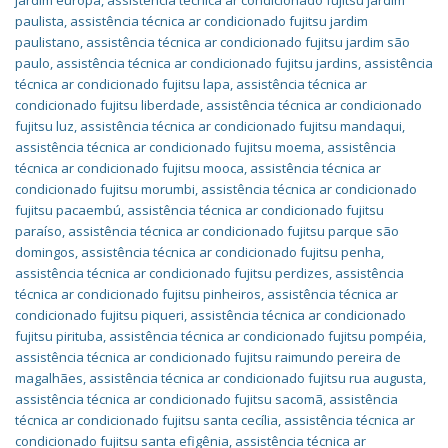
jardim europa
,
assistência técnica ar condicionado fujitsu jardim
paulista
,
assistência técnica ar condicionado fujitsu jardim
paulistano
,
assistência técnica ar condicionado fujitsu jardim são
paulo
,
assistência técnica ar condicionado fujitsu jardins
,
assistência
técnica ar condicionado fujitsu lapa
,
assistência técnica ar
condicionado fujitsu liberdade
,
assistência técnica ar condicionado
fujitsu luz
,
assistência técnica ar condicionado fujitsu mandaqui
,
assistência técnica ar condicionado fujitsu moema
,
assistência
técnica ar condicionado fujitsu mooca
,
assistência técnica ar
condicionado fujitsu morumbi
,
assistência técnica ar condicionado
fujitsu pacaembú
,
assistência técnica ar condicionado fujitsu
paraíso
,
assistência técnica ar condicionado fujitsu parque são
domingos
,
assistência técnica ar condicionado fujitsu penha
,
assistência técnica ar condicionado fujitsu perdizes
,
assistência
técnica ar condicionado fujitsu pinheiros
,
assistência técnica ar
condicionado fujitsu piqueri
,
assistência técnica ar condicionado
fujitsu pirituba
,
assistência técnica ar condicionado fujitsu pompéia
,
assistência técnica ar condicionado fujitsu raimundo pereira de
magalhães
,
assistência técnica ar condicionado fujitsu rua augusta
,
assistência técnica ar condicionado fujitsu sacomã
,
assistência
técnica ar condicionado fujitsu santa cecília
,
assistência técnica ar
condicionado fujitsu santa efigênia
,
assistência técnica ar