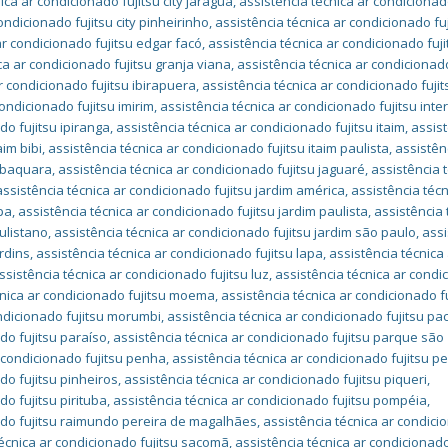
ica ar condicionado fujitsu city jaraguá
,
assistência técnica ar condicionad
ondicionado fujitsu city pinheirinho
,
assistência técnica ar condicionado fu
ar condicionado fujitsu edgar facó
,
assistência técnica ar condicionado fuji
ca ar condicionado fujitsu granja viana
,
assistência técnica ar condicionado
r condicionado fujitsu ibirapuera
,
assistência técnica ar condicionado fujit
condicionado fujitsu imirim
,
assistência técnica ar condicionado fujitsu inte
do fujitsu ipiranga
,
assistência técnica ar condicionado fujitsu itaim
,
assis
aim bibi
,
assistência técnica ar condicionado fujitsu itaim paulista
,
assistên
jabaquara
,
assistência técnica ar condicionado fujitsu jaguaré
,
assistência 
assistência técnica ar condicionado fujitsu jardim américa
,
assistência técn
pa
,
assistência técnica ar condicionado fujitsu jardim paulista
,
assistência 
ulistano
,
assistência técnica ar condicionado fujitsu jardim são paulo
,
assi
ardins
,
assistência técnica ar condicionado fujitsu lapa
,
assistência técnica
ssistência técnica ar condicionado fujitsu luz
,
assistência técnica ar cond
cnica ar condicionado fujitsu moema
,
assistência técnica ar condicionado f
ondicionado fujitsu morumbi
,
assistência técnica ar condicionado fujitsu 
do fujitsu paraíso
,
assistência técnica ar condicionado fujitsu parque são
r condicionado fujitsu penha
,
assistência técnica ar condicionado fujitsu p
do fujitsu pinheiros
,
assistência técnica ar condicionado fujitsu piqueri
,
do fujitsu pirituba
,
assistência técnica ar condicionado fujitsu pompéia
,
nado fujitsu raimundo pereira de magalhães
,
assistência técnica ar condic
técnica ar condicionado fujitsu sacomã
,
assistência técnica ar condicionado