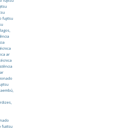
o fujitsu
jitsu
tsu
 fujitsu
su
rlagos
,
tência
cia
técnica
ica ar
técnica
stência
 ar
icionado
ujitsu
pacaembú
,
erdizes
,
ionado
 fujitsu