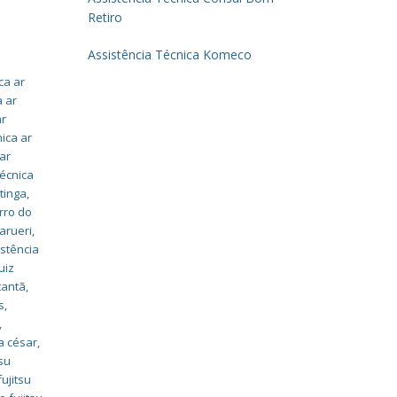
Retiro
Assistência Técnica Komeco
ca ar
a ar
ar
nica ar
 ar
técnica
tinga
,
irro do
barueri
,
istência
uiz
tantã
,
s
,
,
a césar
,
tsu
ujitsu