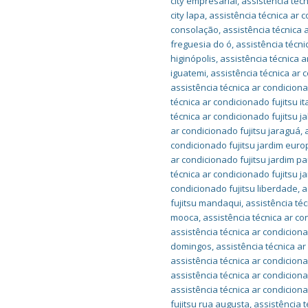
city empresarial
,
assistência técn
city lapa
,
assistência técnica ar c
consolação
,
assistência técnica 
freguesia do ó
,
assistência técni
higinópolis
,
assistência técnica a
iguatemi
,
assistência técnica ar 
assistência técnica ar condiciona
técnica ar condicionado fujitsu it
técnica ar condicionado fujitsu 
ar condicionado fujitsu jaraguá
,
condicionado fujitsu jardim euro
ar condicionado fujitsu jardim pa
técnica ar condicionado fujitsu j
condicionado fujitsu liberdade
,
a
fujitsu mandaqui
,
assistência té
mooca
,
assistência técnica ar c
assistência técnica ar condiciona
domingos
,
assistência técnica a
assistência técnica ar condiciona
assistência técnica ar condiciona
assistência técnica ar condicio
fujitsu rua augusta
,
assistência 