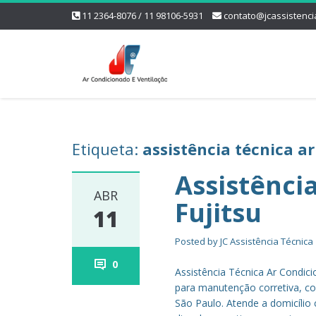
11 2364-8076 / 11 98106-5931
contato@jcassistenci
Etiqueta:
assistência técnica a
Assistênci
ABR
Fujitsu
11
Posted by
JC Assistência Técnica
0
Assistência Técnica Ar Condic
para manutenção corretiva, co
São Paulo. Atende a domicílio