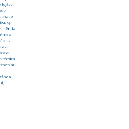
 fujitsu
nado
icionado
itsu sp
,
sistência
técnica
técnica
ica ar
ica ar
a técnica
écnica ar
stência
ul
,