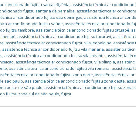
 ar condicionado fujitsu santa efigênia
,
assistência técnica ar condicionado
condicionado fujitsu santana de parnaíba
,
assistência técnica ar condicio
técnica ar condicionado fujitsu são domingos
,
assistência técnica ar cond
nica ar condicionado fujitsu saúde
,
assistência técnica ar condicionado fuj
ado fujitsu tamboré
,
assistência técnica ar condicionado fujitsu tatuapé
,
as
 tremembé
,
assistência técnica ar condicionado fujitsu tucuruvi
,
assistência 
lha
,
assistência técnica ar condicionado fujitsu vila leopoldina
,
assistência 
a
,
assistência técnica ar condicionado fujitsu vila mariana
,
assistência técn
os
,
assistência técnica ar condicionado fujitsu vila mirante
,
assistência técn
onceição
,
assistência técnica ar condicionado fujitsu vila olímpia
,
assistênci
ente
,
assistência técnica ar condicionado fujitsu vila romana
,
assistência t
istência técnica ar condicionado fujitsu zona norte
,
assistência técnica ar
 de são paulo
,
assistência técnica ar condicionado fujitsu zona oeste
,
assi
zona oeste de são paulo
,
assistência técnica ar condicionado fujitsu zona s
ado fujitsu zona sul de são paulo
,
fujitsu