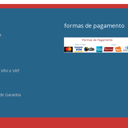
formas de pagamento
a
s
 VRV e VRF
 de Garantia