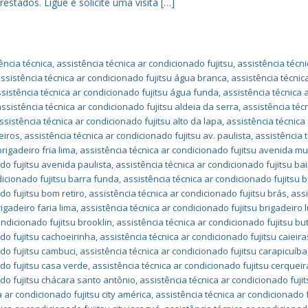
restados. Ligue e solicite uma visita […]
ência técnica
,
assistência técnica ar condicionado fujitsu
,
assistência técni
ssistência técnica ar condicionado fujitsu água branca
,
assistência técnic
sistência técnica ar condicionado fujitsu água funda
,
assistência técnica 
assistência técnica ar condicionado fujitsu aldeia da serra
,
assistência téc
ssistência técnica ar condicionado fujitsu alto da lapa
,
assistência técnica
eiros
,
assistência técnica ar condicionado fujitsu av. paulista
,
assistência 
rigadeiro fria lima
,
assistência técnica ar condicionado fujitsu avenida mu
do fujitsu avenida paulista
,
assistência técnica ar condicionado fujitsu ba
dicionado fujitsu barra funda
,
assistência técnica ar condicionado fujitsu 
do fujitsu bom retiro
,
assistência técnica ar condicionado fujitsu brás
,
ass
igadeiro faria lima
,
assistência técnica ar condicionado fujitsu brigadeiro l
ondicionado fujitsu brooklin
,
assistência técnica ar condicionado fujitsu bu
ado fujitsu cachoeirinha
,
assistência técnica ar condicionado fujitsu caieira
ado fujitsu cambuci
,
assistência técnica ar condicionado fujitsu carapicuíba
ado fujitsu casa verde
,
assistência técnica ar condicionado fujitsu cerqueir
ado fujitsu chácara santo antônio
,
assistência técnica ar condicionado fuji
a ar condicionado fujitsu city américa
,
assistência técnica ar condicionado f