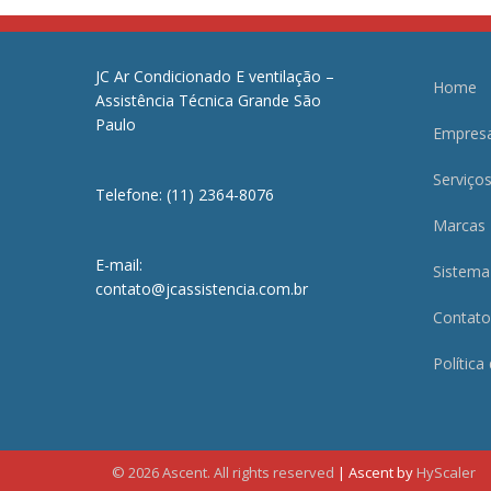
JC Ar Condicionado E ventilação –
Home
Assistência Técnica Grande São
Paulo
Empres
Serviço
Telefone: (11) 2364-8076
Marcas
E-mail:
Sistema
contato@jcassistencia.com.br
Contato
Política
© 2026 Ascent. All rights reserved
|
Ascent by
HyScaler