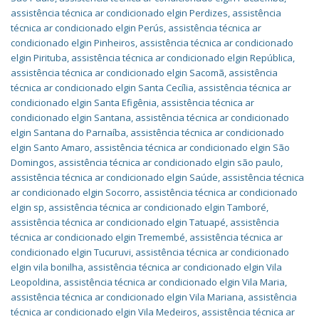
assistência técnica ar condicionado elgin Perdizes
,
assistência
técnica ar condicionado elgin Perús
,
assistência técnica ar
condicionado elgin Pinheiros
,
assistência técnica ar condicionado
elgin Pirituba
,
assistência técnica ar condicionado elgin República
,
assistência técnica ar condicionado elgin Sacomã
,
assistência
técnica ar condicionado elgin Santa Cecília
,
assistência técnica ar
condicionado elgin Santa Efigênia
,
assistência técnica ar
condicionado elgin Santana
,
assistência técnica ar condicionado
elgin Santana do Parnaíba
,
assistência técnica ar condicionado
elgin Santo Amaro
,
assistência técnica ar condicionado elgin São
Domingos
,
assistência técnica ar condicionado elgin são paulo
,
assistência técnica ar condicionado elgin Saúde
,
assistência técnica
ar condicionado elgin Socorro
,
assistência técnica ar condicionado
elgin sp
,
assistência técnica ar condicionado elgin Tamboré
,
assistência técnica ar condicionado elgin Tatuapé
,
assistência
técnica ar condicionado elgin Tremembé
,
assistência técnica ar
condicionado elgin Tucuruvi
,
assistência técnica ar condicionado
elgin vila bonilha
,
assistência técnica ar condicionado elgin Vila
Leopoldina
,
assistência técnica ar condicionado elgin Vila Maria
,
assistência técnica ar condicionado elgin Vila Mariana
,
assistência
técnica ar condicionado elgin Vila Medeiros
,
assistência técnica ar