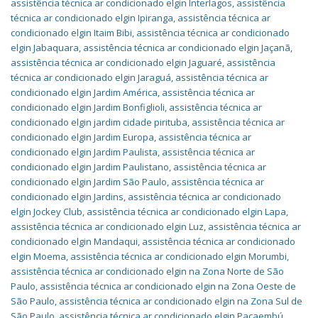
assistência técnica ar condicionado elgin Interlagos
,
assistência
técnica ar condicionado elgin Ipiranga
,
assistência técnica ar
condicionado elgin Itaim Bibi
,
assistência técnica ar condicionado
elgin Jabaquara
,
assistência técnica ar condicionado elgin Jaçanã
,
assistência técnica ar condicionado elgin Jaguaré
,
assistência
técnica ar condicionado elgin Jaraguá
,
assistência técnica ar
condicionado elgin Jardim América
,
assistência técnica ar
condicionado elgin Jardim Bonfiglioli
,
assistência técnica ar
condicionado elgin jardim cidade pirituba
,
assistência técnica ar
condicionado elgin Jardim Europa
,
assistência técnica ar
condicionado elgin Jardim Paulista
,
assistência técnica ar
condicionado elgin Jardim Paulistano
,
assistência técnica ar
condicionado elgin Jardim São Paulo
,
assistência técnica ar
condicionado elgin Jardins
,
assistência técnica ar condicionado
elgin Jockey Club
,
assistência técnica ar condicionado elgin Lapa
,
assistência técnica ar condicionado elgin Luz
,
assistência técnica ar
condicionado elgin Mandaqui
,
assistência técnica ar condicionado
elgin Moema
,
assistência técnica ar condicionado elgin Morumbi
,
assistência técnica ar condicionado elgin na Zona Norte de São
Paulo
,
assistência técnica ar condicionado elgin na Zona Oeste de
São Paulo
,
assistência técnica ar condicionado elgin na Zona Sul de
São Paulo
,
assistência técnica ar condicionado elgin Pacaembú
,