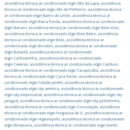
assistência técnica ar condicionado elgin Alto da Lapa
,
assistência
técnica ar condicionado elgin Alto de Pinheiros
,
assistência técnica
ar condicionado elgin Bairro do Limão
,
assistência técnica ar
condicionado elgin Barra Funda
,
assistência técnica ar condicionado
elgin Barueri
,
assistência técnica ar condicionado elgin Bela Vista
,
assistência técnica ar condicionado elgin Bom Retiro
,
assistência
técnica ar condicionado elgin Brás
,
assistência técnica ar
condicionado elgin Brooklin
,
assistência técnica ar condicionado
elgin Butantã
,
assistência técnica ar condicionado
elgin Cachoeirinha
,
assistência técnica ar condicionado
elgin Caieiras
,
assistência técnica ar condicionado elgin Cambuci
,
assistência técnica ar condicionado elgin Carapicuíba
,
assistência
técnica ar condicionado elgin Casa Verde
,
assistência técnica ar
condicionado elgin Cidade Jardim
,
assistência técnica ar
condicionado elgin city américa
,
assistência técnica ar condicionado
elgin city empresarial
,
assistência técnica ar condicionado elgin city
jaraguá
,
assistência técnica ar condicionado elgin city pinheirinho
,
assistência técnica ar condicionado elgin Consolação
,
assistência
técnica ar condicionado elgin Freguesia do O
,
assistência técnica ar
condicionado elgin Higienópolis
,
assistência técnica ar condicionado
elgin Ibirapuera
,
assistência técnica ar condicionado elgin Imirim
,