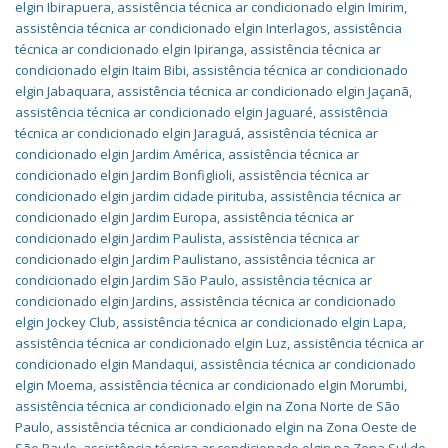
elgin Ibirapuera
,
assistência técnica ar condicionado elgin Imirim
,
assistência técnica ar condicionado elgin Interlagos
,
assistência
técnica ar condicionado elgin Ipiranga
,
assistência técnica ar
condicionado elgin Itaim Bibi
,
assistência técnica ar condicionado
elgin Jabaquara
,
assistência técnica ar condicionado elgin Jaçanã
,
assistência técnica ar condicionado elgin Jaguaré
,
assistência
técnica ar condicionado elgin Jaraguá
,
assistência técnica ar
condicionado elgin Jardim América
,
assistência técnica ar
condicionado elgin Jardim Bonfiglioli
,
assistência técnica ar
condicionado elgin jardim cidade pirituba
,
assistência técnica ar
condicionado elgin Jardim Europa
,
assistência técnica ar
condicionado elgin Jardim Paulista
,
assistência técnica ar
condicionado elgin Jardim Paulistano
,
assistência técnica ar
condicionado elgin Jardim São Paulo
,
assistência técnica ar
condicionado elgin Jardins
,
assistência técnica ar condicionado
elgin Jockey Club
,
assistência técnica ar condicionado elgin Lapa
,
assistência técnica ar condicionado elgin Luz
,
assistência técnica ar
condicionado elgin Mandaqui
,
assistência técnica ar condicionado
elgin Moema
,
assistência técnica ar condicionado elgin Morumbi
,
assistência técnica ar condicionado elgin na Zona Norte de São
Paulo
,
assistência técnica ar condicionado elgin na Zona Oeste de