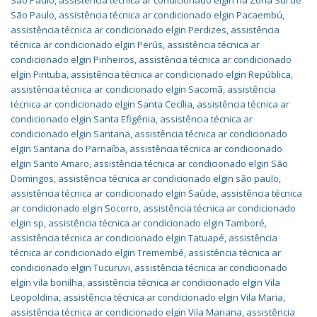
São Paulo
,
assistência técnica ar condicionado elgin na Zona Sul de
São Paulo
,
assistência técnica ar condicionado elgin Pacaembú
,
assistência técnica ar condicionado elgin Perdizes
,
assistência
técnica ar condicionado elgin Perús
,
assistência técnica ar
condicionado elgin Pinheiros
,
assistência técnica ar condicionado
elgin Pirituba
,
assistência técnica ar condicionado elgin República
,
assistência técnica ar condicionado elgin Sacomã
,
assistência
técnica ar condicionado elgin Santa Cecília
,
assistência técnica ar
condicionado elgin Santa Efigênia
,
assistência técnica ar
condicionado elgin Santana
,
assistência técnica ar condicionado
elgin Santana do Parnaíba
,
assistência técnica ar condicionado
elgin Santo Amaro
,
assistência técnica ar condicionado elgin São
Domingos
,
assistência técnica ar condicionado elgin são paulo
,
assistência técnica ar condicionado elgin Saúde
,
assistência técnica
ar condicionado elgin Socorro
,
assistência técnica ar condicionado
elgin sp
,
assistência técnica ar condicionado elgin Tamboré
,
assistência técnica ar condicionado elgin Tatuapé
,
assistência
técnica ar condicionado elgin Tremembé
,
assistência técnica ar
condicionado elgin Tucuruvi
,
assistência técnica ar condicionado
elgin vila bonilha
,
assistência técnica ar condicionado elgin Vila
Leopoldina
,
assistência técnica ar condicionado elgin Vila Maria
,
assistência técnica ar condicionado elgin Vila Mariana
,
assistência