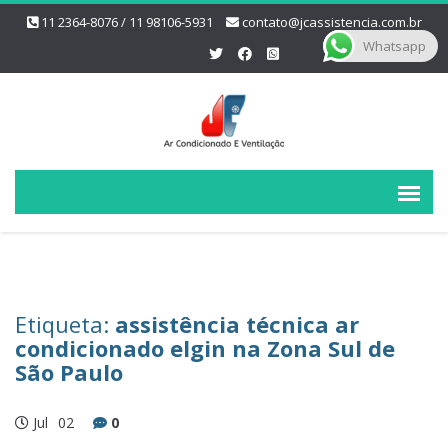
11 2364-8076 / 11 98106-5931
contato@jcassistencia.com.br
Whatsapp
Etiqueta:
assistência técnica ar
condicionado elgin na Zona Sul de
São Paulo
Jul
02
0