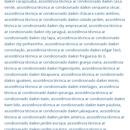
daikin carapicuíba
,
assistência técnica ar condicionado daikin casa
verde
,
assistência técnica ar condicionado daikin cerqueira césar
,
assistência técnica ar condicionado daikin chácara santo antônio
,
assistência técnica ar condicionado daikin cidade jardim
,
assistência
técnica ar condicionado daikin city empresarial
,
assistência técnica
ar condicionado daikin city jaraguá
,
assistência técnica ar
condicionado daikin city lapa
,
assistência técnica ar condicionado
daikin city pinheirinho
,
assistência técnica ar condicionado daikin
consolação
,
assistência técnica ar condicionado daikin edgar facó
,
assistência técnica ar condicionado daikin freguesia do ó
,
assistência técnica ar condicionado daikin granja viana
,
assistência
técnica ar condicionado daikin higienópolis
,
assistência técnica ar
condicionado daikin ibirapuera
,
assistência técnica ar condicionado
daikin iguatemi
,
assistência técnica ar condicionado daikin imirim
,
assistência técnica ar condicionado daikin interlagos
,
assistência
técnica ar condicionado daikin ipiranga
,
assistência técnica ar
condicionado daikin itaim
,
assistência técnica ar condicionado daikin
itaim bibi
,
assistência técnica ar condicionado daikin itaim paulista
,
assistência técnica ar condicionado daikin jabaquara
,
assistência
técnica ar condicionado daikin jardim américa
,
assistência técnica ar
condicionado daikin jardim europa
,
assistência técnica ar
condicionado daikin jardim paulista
,
assistência técnica ar