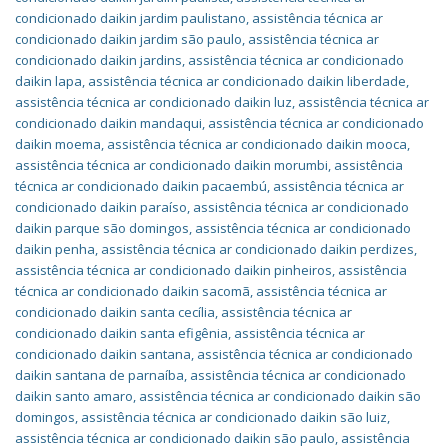
condicionado daikin jardim paulistano
,
assistência técnica ar
condicionado daikin jardim são paulo
,
assistência técnica ar
condicionado daikin jardins
,
assistência técnica ar condicionado
daikin lapa
,
assistência técnica ar condicionado daikin liberdade
,
assistência técnica ar condicionado daikin luz
,
assistência técnica ar
condicionado daikin mandaqui
,
assistência técnica ar condicionado
daikin moema
,
assistência técnica ar condicionado daikin mooca
,
assistência técnica ar condicionado daikin morumbi
,
assistência
técnica ar condicionado daikin pacaembú
,
assistência técnica ar
condicionado daikin paraíso
,
assistência técnica ar condicionado
daikin parque são domingos
,
assistência técnica ar condicionado
daikin penha
,
assistência técnica ar condicionado daikin perdizes
,
assistência técnica ar condicionado daikin pinheiros
,
assistência
técnica ar condicionado daikin sacomã
,
assistência técnica ar
condicionado daikin santa cecília
,
assistência técnica ar
condicionado daikin santa efigênia
,
assistência técnica ar
condicionado daikin santana
,
assistência técnica ar condicionado
daikin santana de parnaíba
,
assistência técnica ar condicionado
daikin santo amaro
,
assistência técnica ar condicionado daikin são
domingos
,
assistência técnica ar condicionado daikin são luiz
,
assistência técnica ar condicionado daikin são paulo
,
assistência