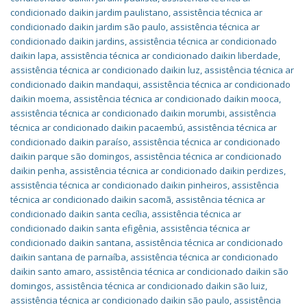
condicionado daikin jardim paulistano
,
assistência técnica ar
condicionado daikin jardim são paulo
,
assistência técnica ar
condicionado daikin jardins
,
assistência técnica ar condicionado
daikin lapa
,
assistência técnica ar condicionado daikin liberdade
,
assistência técnica ar condicionado daikin luz
,
assistência técnica ar
condicionado daikin mandaqui
,
assistência técnica ar condicionado
daikin moema
,
assistência técnica ar condicionado daikin mooca
,
assistência técnica ar condicionado daikin morumbi
,
assistência
técnica ar condicionado daikin pacaembú
,
assistência técnica ar
condicionado daikin paraíso
,
assistência técnica ar condicionado
daikin parque são domingos
,
assistência técnica ar condicionado
daikin penha
,
assistência técnica ar condicionado daikin perdizes
,
assistência técnica ar condicionado daikin pinheiros
,
assistência
técnica ar condicionado daikin sacomã
,
assistência técnica ar
condicionado daikin santa cecília
,
assistência técnica ar
condicionado daikin santa efigênia
,
assistência técnica ar
condicionado daikin santana
,
assistência técnica ar condicionado
daikin santana de parnaíba
,
assistência técnica ar condicionado
daikin santo amaro
,
assistência técnica ar condicionado daikin são
domingos
,
assistência técnica ar condicionado daikin são luiz
,
assistência técnica ar condicionado daikin são paulo
,
assistência