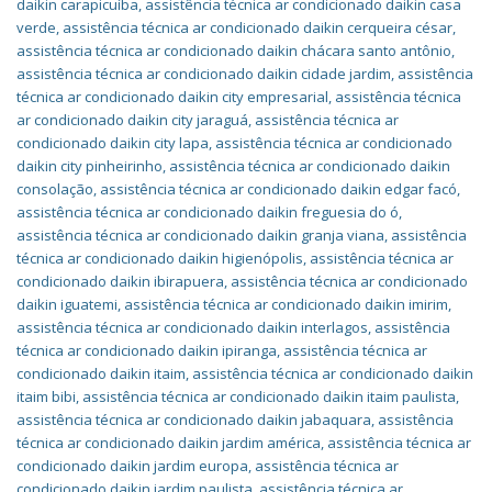
daikin carapicuíba
,
assistência técnica ar condicionado daikin casa
verde
,
assistência técnica ar condicionado daikin cerqueira césar
,
assistência técnica ar condicionado daikin chácara santo antônio
,
assistência técnica ar condicionado daikin cidade jardim
,
assistência
técnica ar condicionado daikin city empresarial
,
assistência técnica
ar condicionado daikin city jaraguá
,
assistência técnica ar
condicionado daikin city lapa
,
assistência técnica ar condicionado
daikin city pinheirinho
,
assistência técnica ar condicionado daikin
consolação
,
assistência técnica ar condicionado daikin edgar facó
,
assistência técnica ar condicionado daikin freguesia do ó
,
assistência técnica ar condicionado daikin granja viana
,
assistência
técnica ar condicionado daikin higienópolis
,
assistência técnica ar
condicionado daikin ibirapuera
,
assistência técnica ar condicionado
daikin iguatemi
,
assistência técnica ar condicionado daikin imirim
,
assistência técnica ar condicionado daikin interlagos
,
assistência
técnica ar condicionado daikin ipiranga
,
assistência técnica ar
condicionado daikin itaim
,
assistência técnica ar condicionado daikin
itaim bibi
,
assistência técnica ar condicionado daikin itaim paulista
,
assistência técnica ar condicionado daikin jabaquara
,
assistência
técnica ar condicionado daikin jardim américa
,
assistência técnica ar
condicionado daikin jardim europa
,
assistência técnica ar
condicionado daikin jardim paulista
,
assistência técnica ar